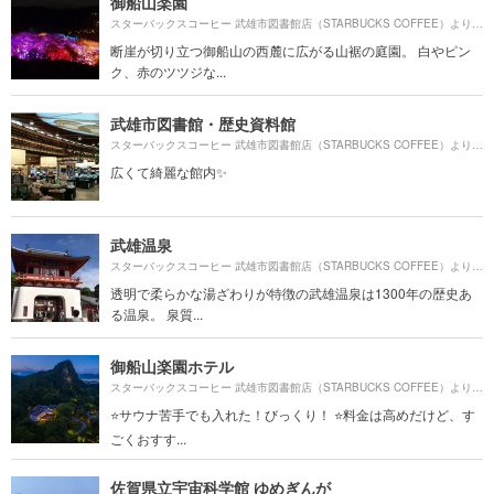
御船山楽園
9
スターバックスコーヒー 武雄市図書館店（STARBUCKS COFFEE）より約
断崖が切り立つ御船山の西麓に広がる山裾の庭園。 白やピン
ク、赤のツツジな...
武雄市図書館・歴史資料館
2
スターバックスコーヒー 武雄市図書館店（STARBUCKS COFFEE）より約
広くて綺麗な館内✨
武雄温泉
1
スターバックスコーヒー 武雄市図書館店（STARBUCKS COFFEE）より約
透明で柔らかな湯ざわりが特徴の武雄温泉は1300年の歴史あ
る温泉。 泉質...
御船山楽園ホテル
1
スターバックスコーヒー 武雄市図書館店（STARBUCKS COFFEE）より約
⭐️サウナ苦手でも入れた！びっくり！ ⭐️料金は高めだけど、す
ごくおすす...
佐賀県立宇宙科学館 ゆめぎんが