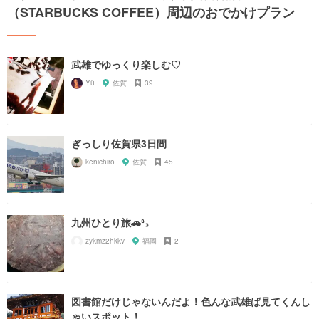
（STARBUCKS COFFEE）周辺のおでかけプラン
武雄でゆっくり楽しむ♡
Yü
佐賀
39
ぎっしり佐賀県3日間
kenichiro
佐賀
45
九州ひとり旅🚗³₃
zykmz2hkkv
福岡
2
図書館だけじゃないんだよ！色んな武雄ば見てくんし
ゃいスポット！