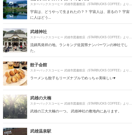
1
スターバックスコーヒー 武雄市図書館店（STARBUCKS COFFEE）より約
宇宙は、どうやって生まれたの？？ 宇宙人は、居るの？ 宇宙
に人はどう...
武雄神社
2
スターバックスコーヒー 武雄市図書館店（STARBUCKS COFFEE）より約
流鏑馬発祥の地。ランキング佐賀県ナンバーワンの神社でし
た。
餃子会館
6
スターバックスコーヒー 武雄市図書館店（STARBUCKS COFFEE）より約
ラーメンも餃子もリーズナブルでめっちゃ美味しい♥
武雄の大楠
4
スターバックスコーヒー 武雄市図書館店（STARBUCKS COFFEE）より約
武雄の三大大楠の一つ。 武雄神社の敷地内にあります。
武雄温泉駅