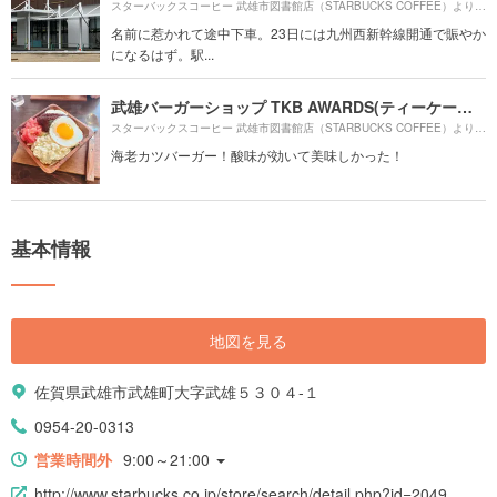
8
スターバックスコーヒー 武雄市図書館店（STARBUCKS COFFEE）より約
名前に惹かれて途中下車。23日には九州西新幹線開通で賑やか
になるはず。駅...
武雄バーガーショップ TKB AWARDS(ティーケービーアワーズ)
9
スターバックスコーヒー 武雄市図書館店（STARBUCKS COFFEE）より約
海老カツバーガー！酸味が効いて美味しかった！
基本情報
地図を見る
佐賀県武雄市武雄町大字武雄５３０４-１
0954-20-0313
営業時間外
9:00～21:00
http://www.starbucks.co.jp/store/search/detail.php?id=2049