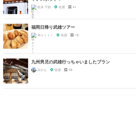
松永 千紗
佐賀
41
福岡日帰り武雄ツアー
Ｍｏｔｔｉ
佐賀
18
九州男児の武雄行っちゃいましたプラン
みかん
佐賀
56