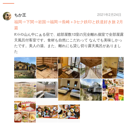
ちか王
2021年2月24日
福岡⇒下関⇒岩国⇒福岡⇒長崎＋3セク鉄印と鉄道好き旅 2月
篇
ﾎﾝﾄの山ん中にぁる宿で、総部屋数13室の完全離れ個室で全部屋露
天風呂付客室です。食材も自然にこだわって なんでも美味しかっ
たです。美人の湯。また、離れにも貸し切り露天風呂がありまし
た