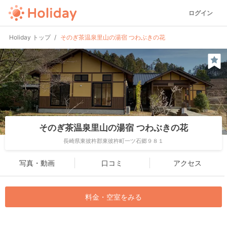
ログイン
Holiday トップ
そのぎ茶温泉里山の湯宿 つわぶきの花
そのぎ茶温泉里山の湯宿 つわぶきの花
長崎県東彼杵郡東彼杵町一ツ石郷９８１
写真・動画
口コミ
アクセス
料金・空室をみる