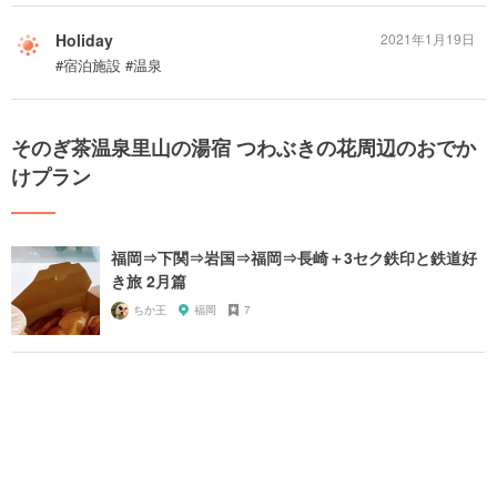
Holiday
2021年1月19日
#宿泊施設 #温泉
そのぎ茶温泉里山の湯宿 つわぶきの花周辺のおでか
けプラン
福岡⇒下関⇒岩国⇒福岡⇒長崎＋3セク鉄印と鉄道好
き旅 2月篇
ちか王
福岡
7