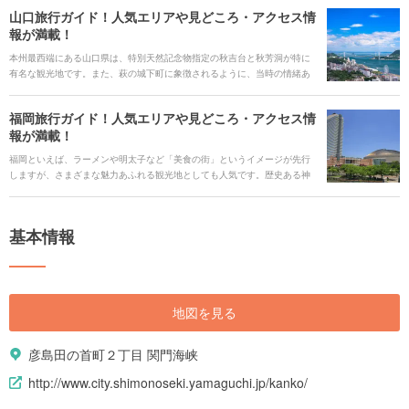
山口旅行ガイド！人気エリアや見どころ・アクセス情
報が満載！
本州最西端にある山口県は、特別天然記念物指定の秋吉台と秋芳洞が特に
有名な観光地です。また、萩の城下町に象徴されるように、当時の情緒あ
ふれる建物が色濃く残るエリアも点在しています。歴史浪漫を求めてゆっ
くり散策もいいですね。 また、三方を海に囲まれているので魚介も豊富で
福岡旅行ガイド！人気エリアや見どころ・アクセス情
新鮮です。山口といえば一度は味わいたい「フグ料理」や「天神鱧」を地
報が満載！
酒とともに堪能してみましょう。温泉好きなら名湯に浸かってリラック
ス。山口県のさまざまな魅力をたっぷりご紹介します。
福岡といえば、ラーメンや明太子など「美食の街」というイメージが先行
しますが、さまざまな魅力あふれる観光地としても人気です。歴史ある神
社仏閣や、最先端のファッションやグルメが揃うショッピングエリア、ま
た少し郊外へと足を伸ばせば、大自然の壮大な景色が広がっています。新
旧が融合した見どころが満載です。 また各スポットへのアクセスも良く効
基本情報
率的に観光できるのも魅力です。一度だけでなく何度も訪れたくなる、定
番から、あまり知られてない穴場スポットまでご紹介します。
地図を見る
彦島田の首町２丁目 関門海峡
http://www.city.shimonoseki.yamaguchi.jp/kanko/