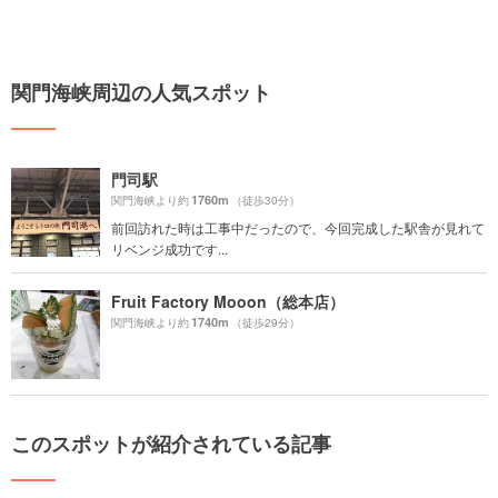
関門海峡周辺の人気スポット
門司駅
1760m
関門海峡より約
（徒歩30分）
前回訪れた時は工事中だったので、今回完成した駅舎が見れて
リベンジ成功です...
Fruit Factory Mooon（総本店）
1740m
関門海峡より約
（徒歩29分）
このスポットが紹介されている記事