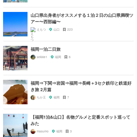
山口県出身者がオススメする１泊２日の山口県満喫ツ
アー〜西部編〜
えもつ
山口
223
福岡一泊二日旅
sekkie1
福岡
6
福岡⇒下関⇒岩国⇒福岡⇒長崎＋3セク鉄印と鉄道好
き旅 2月篇
ちか王
福岡
7
【福岡1泊&山口】名物グルメと定番スポット巡って
みた
masumo
福岡
3