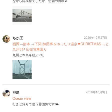
ながら雨模様でしたが、念願の海峡💫
ちか王
2020年12月27日
福岡→熊本 →下関 御用事＆ゆったり温泉❤CHRISTMAS っと
九州3ｾｸ 応援電車巡り
九州と本島を結ぶ 橋。
池島
2018年10月3日
Ocean view
行きと帰りで違う雰囲気です🌤