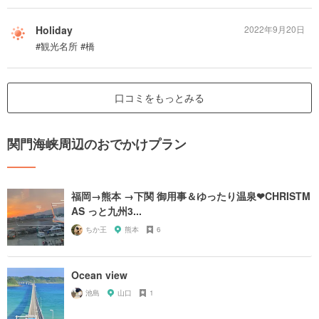
Holiday
2022年9月20日
#観光名所 #橋
口コミをもっとみる
関門海峡周辺のおでかけプラン
福岡→熊本 →下関 御用事＆ゆったり温泉❤CHRISTM
AS っと九州3...
ちか王
熊本
6
Ocean view
池島
山口
1