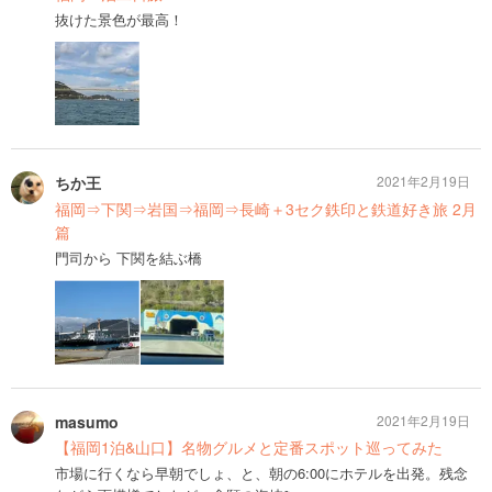
抜けた景色が最高！
ちか王
2021年2月19日
福岡⇒下関⇒岩国⇒福岡⇒長崎＋3セク鉄印と鉄道好き旅 2月
篇
門司から 下関を結ぶ橋
masumo
2021年2月19日
【福岡1泊&山口】名物グルメと定番スポット巡ってみた
市場に行くなら早朝でしょ、と、朝の6:00にホテルを出発。残念