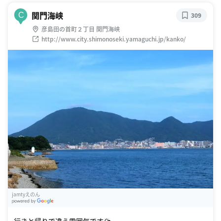
関門海峡
C
309
彦島田の首町２丁目 関門海峡
http://www.city.shimonoseki.yamaguchi.jp/kanko/
jamtyえのん
G
oogle Places
行きと帰りで違う雰囲気です🌤