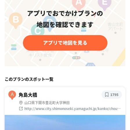
このプランのスポット一覧
角島大橋
A
1795
山口県下関市豊北町大字神田
http://www.city.shimonoseki.yamaguchi.jp/kanko/chousy
uuji/ensen/web/kottoi.html