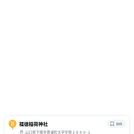
福徳稲荷神社
B
305
山口県下関市豊浦町大字宇賀２９６０-１