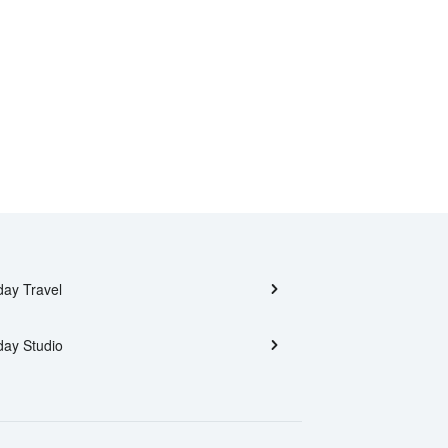
day Travel
day Studio