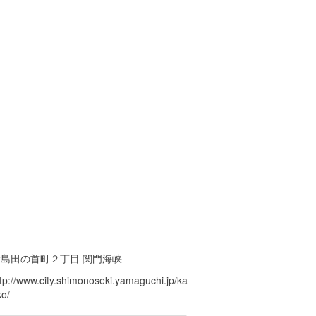
彦島田の首町２丁目 関門海峡
tp://www.city.shimonoseki.yamaguchi.jp/ka
ko/