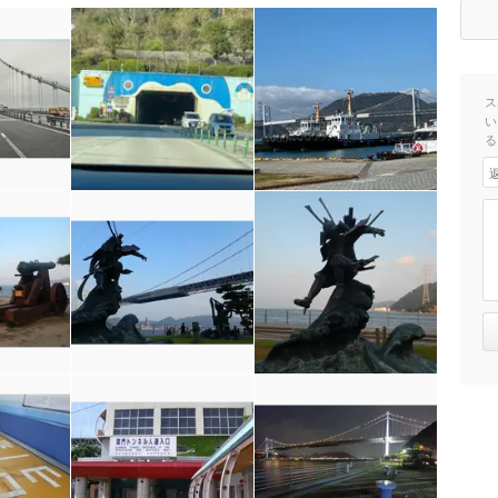
ス
い
る