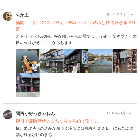
ちか王
2021年2月24日
福岡⇒下関⇒岩国⇒福岡⇒長崎＋3セク鉄印と鉄道好き旅 2月
篇
川下り 大人1000円。桜が咲いたら綺麗でしょう🌸 うなぎ屋さんの
良い香りがそこここからします
関西が好っきゃねん
2017年3月25日
柳川で藩政時代のまちなみを船旅で楽しむ
柳川藩政時代の遺産が息づく場所には現在も６０ｋｍにも及ぶ堀
割が残る水路のまち。