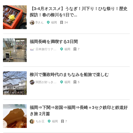
【3-4月オススメ】うなぎ！川下り！ひな祭り！歴史
探訪！春の柳川を1日で...
Bさん
福岡
34
福岡長崎を満喫する3日間
日本旅行リテイリングいい旅予約センター
福岡
7
柳川で藩政時代のまちなみを船旅で楽しむ
関西が好っきゃねん
福岡
5
福岡⇒下関⇒岩国⇒福岡⇒長崎＋3セク鉄印と鉄道好
き旅 2月篇
ちか王
福岡
7