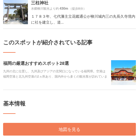
三柱神社
430m
水郷柳川観光より約
（徒歩8分）
１７８３年、七代藩主立花鑑通公が柳川城内三の丸長久寺境内
に社を建立し、道...
このスポットが紹介されている記事
福岡の厳選おすすめスポット28選
九州の北に位置し、九州及びアジアの玄関口になっている福岡県。空港は
福岡空港と北九州空港の2ヵ所あり、国内外から多くの観光客が訪れていま
す。博多港からは韓国の釜山への定期航路もあります。「博多祇園山笠」
や「博多どんたく」などの伝統的なお祭りも有名です。そんな福岡県には
景色の良いデートスポットや歴史的なスポットなどが数多くあります。こ
こでは定番から穴場まで厳選したおすすめ観光スポットをご紹介します。
基本情報
地図を見る