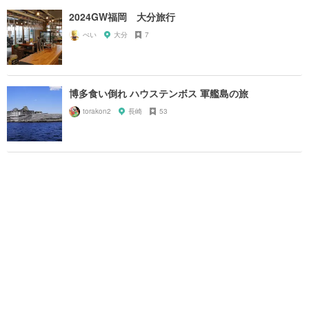
2024GW福岡 大分旅行
ぺい
大分
7
博多食い倒れ ハウステンボス 軍艦島の旅
torakon2
長崎
53