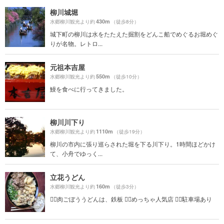
柳川城堀
430m
水郷柳川観光より約
（徒歩8分）
城下町の柳川は水をたたえた掘割をどんこ船でめぐるお堀めぐ
りが名物。レトロ...
元祖本吉屋
550m
水郷柳川観光より約
（徒歩10分）
鰻を食べに行ってきました。
柳川川下り
1110m
水郷柳川観光より約
（徒歩19分）
柳川の市内に張り巡らされた堀を下る川下り。1時間ほどかけ
て、小舟でゆっく...
立花うどん
160m
水郷柳川観光より約
（徒歩3分）
☝🏻肉ごぼううどんは、鉄板 ☝🏻めっちゃ人気店 ☝🏻駐車場あり