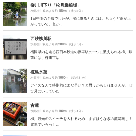
柳川川下り「松月乗船場」
150m
水郷柳川観光より約
（徒歩3分）
1日中雨の予報でしたが、船に乗るときには、ちょうど雨が上
がっていて、良か...
西鉄柳川駅
280m
水郷柳川観光より約
（徒歩5分）
福岡県内を走る西日本鉄道の停車駅の一つに数えられる柳川駅
前には、柳川市ゆ...
椛島氷菓
1860m
水郷柳川観光より約
（徒歩31分）
アイスなんて時期的にまだ早い？と思うかもしれませんが、ぜ
ひ見にいっていた...
古蓮
190m
水郷柳川観光より約
（徒歩4分）
柳川観光のスイッチを入れるため、まずはうなぎの蒸篭蒸し！
電車でいらっし...