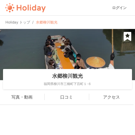
ログイン
Holiday トップ
水郷柳川観光
水郷柳川観光
福岡県柳川市三橋町下百町１-６
写真・動画
口コミ
アクセス