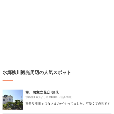
水郷柳川観光周辺の人気スポット
柳川藩主立花邸 御花
1960m
水郷柳川観光より約
（徒歩33分）
雛祭り期間 ぉひなさまのｨﾍﾞやってました。可愛くて必見です