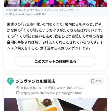
八坂庚申堂の写真・画像素材[845160]-Snapmart（スナップマート）
出典：
snapmart.jp/photos/845160
朱塗りの「八坂庚申堂」の門をくぐり、境内に目をやると、鮮や
かな色の「くくり猿」というお守りがたくさん結ばれています。
その「くくり猿」に願いを込め、欲をひとつ我慢して本尊の青面
金剛に奉納すれば願いを叶えてくれるとされているのです。イ
ンスタ映えをすると、女子達から人気のスポットです。
このスポットの詳細を見る
ジュヴァンセル祇園店
C
506
京都府京都市東山区清井町４８２ 京ばんビル 2F
http://www.jouvencelle.jp/shop/gion.html