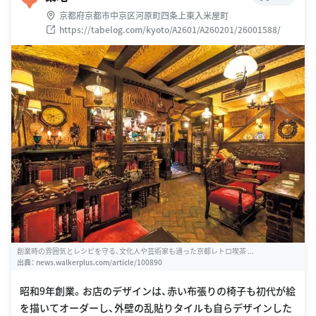
京都府京都市中京区河原町四条上東入米屋町
https://tabelog.com/kyoto/A2601/A260201/26001588/
創業時の雰囲気とレシピを守る、文化人や芸術家も通った京都レトロ喫茶 ...
出典：
news.walkerplus.com/article/100890
昭和9年創業。お店のデザインは、赤い布張りの椅子も初代が絵
を描いてオーダーし、外壁の乱貼りタイルも自らデザインした