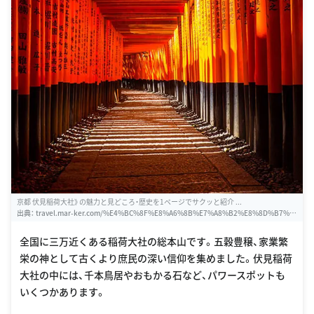
京都 伏見稲荷大社》の魅力と見どころ・歴史を1ページでサクッと紹介 ...
出典：
travel.mar-ker.com/%E4%BC%8F%E8%A6%8B%E7%A8%B2%E8%8D%B7%E
5%A4%A7%E7%A4%BE
全国に三万近くある稲荷大社の総本山です。五穀豊穣、家業繁
栄の神として古くより庶民の深い信仰を集めました。伏見稲荷
大社の中には、千本鳥居やおもかる石など、パワースポットも
いくつかあります。