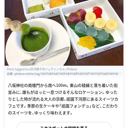
Posts tagged as #京洋菓子司ジュヴァンセル | Picbear
出典：
picbear.online/tag/%E4%BA%AC%E6%B4%8B%E8%8F%93%E5%AD%90%E
5%8F%B8%E3%82%B8%E3%83%A5%E3%83%B4%E3%82%A1%E3%83%B3%E3%
82%BB%E3%83%AB
八坂神社の南楼門から南へ100m。東山の稜線と落ち着いた街
並みに、誰もがほっと一息つけるそんなロケーション。ゆった
りとした時が流れる大人の京都、祇園下河原にあるスイーツカ
フェです。季節の生ケーキや「祇園フォンデュ」など、こだわり
のスイーツを、ゆっくり味わえます。
このスポットの詳細を見る