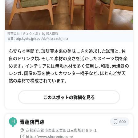
喫茶葦島｜きょうとあす by 婦人画報
出典：
trip.kyoto.jp/spot/db/kissaashijima
心安らぐ空間で、珈琲豆本来の美味しさを追求した珈琲と、独
自のドリンク類、そして素材の良さを活かしたスイーツ類を楽
めます。インテリアには無垢木材を多く使用し、和紙、素焼きの
レンガ、国産の葦を使ったカウンター椅子など、ほとんどが天
然の素材で構成されています。
このスポットの詳細を見る
青蓮院門跡
H
600
京都府京都市東山区粟田口三条坊町６９-１
http://www.shorenin.com/