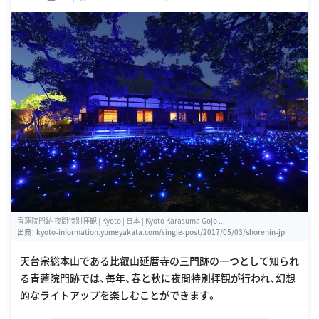
青蓮院門跡 夜間特別拝観 | Kyoto | 日本 | Kyoto Karasuma Gojo ...
出典：
kyoto-information.yumeyakata.com/single-post/2017/05/03/shorenin-jp
天台宗総本山である比叡山延暦寺の三門跡の一つとして知られ
る青蓮院門跡では、毎年、春と秋に夜間特別拝観が行われ、幻想
的なライトアップを楽しむことができます。