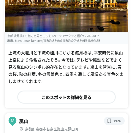
京都 渡月橋》の魅力と見どころを1ページでサクッと紹介！ - MAR-KER
出典：
travel.mar-ker.com/%E6%B8%A1%E6%9C%88%E6%A9%8B
上流の大堰川と下流の桂川にかかる渡月橋は、平安時代に亀山
上皇により命名されたそう。今では、テレビや雑誌などでよく
見る嵐山のシンボル的存在となっています。嵐山を背景に、春
の桜、秋の紅葉、冬の雪景色と、四季を通して風情ある景色を楽
しませてくれます。
このスポットの詳細を見る
嵐山
M
3926
京都府京都市右京区嵐山元録山町