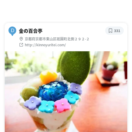
金の百合亭
D
331
京都府京都市東山区祇園町北側２９２-２
http://kinnoyuritei.com/