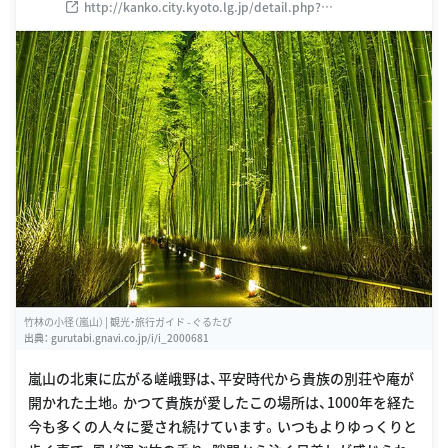
http://kanko.city.kyoto.lg.jp/detail.php?
InforKindCode=4&ManageCode=6000002
竹林の小径（嵐山）│観光・旅行ガイド - ぐるたび
出典：
gurutabi.gnavi.co.jp/i/i_2000681
嵐山の北東に広がる嵯峨野は、平安時代から貴族の別荘や庵が
開かれた土地。かつて貴族が愛したこの場所は、1000年を経た
今も多くの人々に愛され続けています。いつもよりゆっくりと