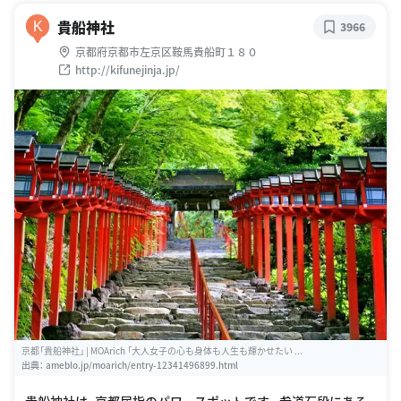
貴船神社
K
3966
京都府京都市左京区鞍馬貴船町１８０
http://kifunejinja.jp/
京都「貴船神社」 | MOArich 「大人女子の心も身体も人生も輝かせたい ...
出典：
ameblo.jp/moarich/entry-12341496899.html