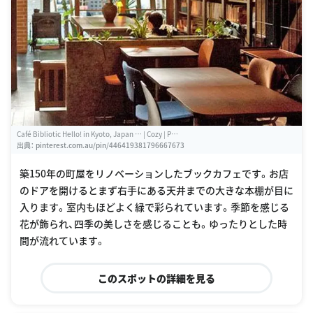
Café Bibliotic Hello! in Kyoto, Japan … | Cozy | P…
出典：
pinterest.com.au/pin/446419381796667673
築150年の町屋をリノベーションしたブックカフェです。お店
のドアを開けるとまず右手にある天井までの大きな本棚が目に
入ります。室内もほどよく緑で彩られています。季節を感じる
花が飾られ、四季の美しさを感じることも。ゆったりとした時
間が流れています。
このスポットの詳細を見る