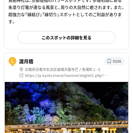
貴船神社は、京都屈指のパワースポットです。参道石段にある
朱塗り灯篭が連なる風景と、周りの大自然に癒されます。また、
超強力な「縁結び」「縁切り」スポットとしてのご利益がありま
す。
このスポットの詳細を見る
渡月橋
L
5236
京都府京都市右京区嵯峨天龍寺芒ノ馬場町１-５
https://ja.kyoto.travel/tourism/single01.php?
category_id=8&tourism_id=2682