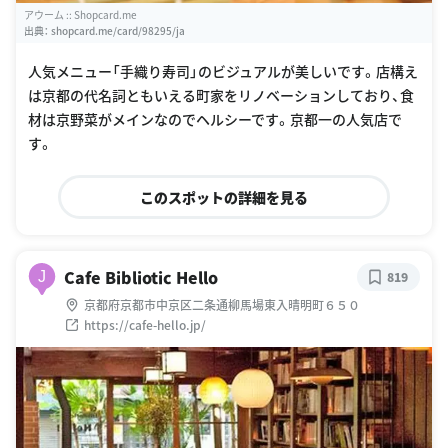
アウーム :: Shopcard.me
出典：
shopcard.me/card/98295/ja
人気メニュー「手織り寿司」のビジュアルが美しいです。店構え
は京都の代名詞ともいえる町家をリノベーションしており、食
材は京野菜がメインなのでヘルシーです。京都一の人気店で
す。
このスポットの詳細を見る
Cafe Bibliotic Hello
J
819
京都府京都市中京区二条通柳馬場東入晴明町６５０
https://cafe-hello.jp/