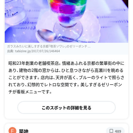
ガラスみたいに美しすぎる京都「喫茶ソワレ」のゼリーポンチ ...
出典：
tabizine.jp/2017/07/26/146464
昭和23年創業の老舗喫茶店。情緒あふれる京都の繁華街の中に
あり、建物の2階の窓からは、ひと息つきながら高瀬川を眺める
ことができます。店内は、天井が高く、ブルーのライトで照らさ
れており、幻想的でレトロな空間です。美しすぎるゼリーポン
チが看板メニューです。
このスポットの詳細を見る
築地
F
489