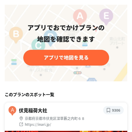
このプランのスポット一覧
伏見稲荷大社
A
9306
京都府京都市伏見区深草藪之内町６８
https://inari.jp/