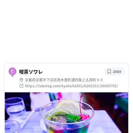
喫茶ソワレ
E
2069
京都府京都市下京区西木屋町通四条上る真町９５
https://tabelog.com/kyoto/A2601/A260201/26000763/