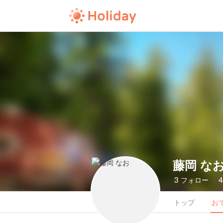
藤岡 な
3
フォロー
トップ
お