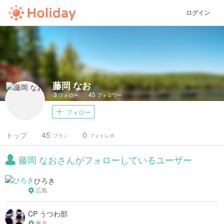
ログイン
藤岡 なお
3
45
フォロー
フォロワー
フォロー
45
0
トップ
プラン
フォトレポ
藤岡 なおさんがフォローしているユーザー
ひろき
広島
CP うつわ部
東京