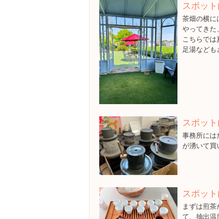
スポット
茶畑の横に
やってきた
こちらでは
足湯なども
スポット
事務所には
が湧いて買
スポット
まずは煎茶
て、抽出温