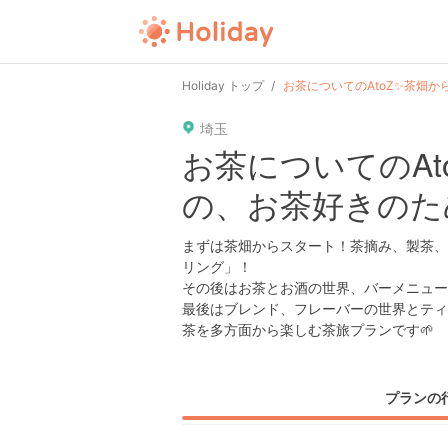
user
pin
tel
time
Holiday トップ
お茶についてのAtoZ✨茶畑か
埼玉
date
child
solitary
お茶についてのAt
の、お茶好きのた
tokyo
kanagawa
osaka
まずは茶畑からスタート！茶摘み、製茶、
リング」！
その後はお茶とお酒の世界、バーメニュー
最後はブレンド、フレーバーの世界とティ
茶を多方面から楽しむ茶旅プランです🌱
プランの