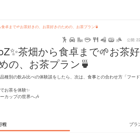
url
guide
hot
type
star
camera
home
settings
profile
print
rank
mail
lock
calendar
access
ら食卓まで🌱お茶好きの、お茶好きのための、お茶プラン🍵
公開: 22
pet
drive
walking
cycling
nature
stroll
art
camp
history
castle
temple
cafe
gourmet
onsen
outdoor
world
public bath
shopping
oZ✨茶畑から食卓まで🌱お茶
heritage
めの、お茶プラン🍵
kyoto
hyogo
品種別の飲み比べの体験談をしたら、次は、食事との合わせ方「フード
でお茶を体験✨
ーカップの世界へ🎶
行程
プラ