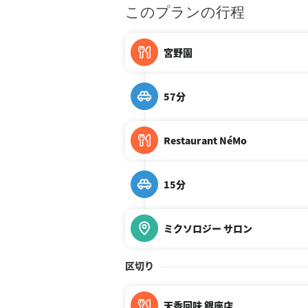
このプランの行程
宮野園
57分
Restaurant NéMo
15分
ミクソロジー サロン
区切り
天香回味 銀座店