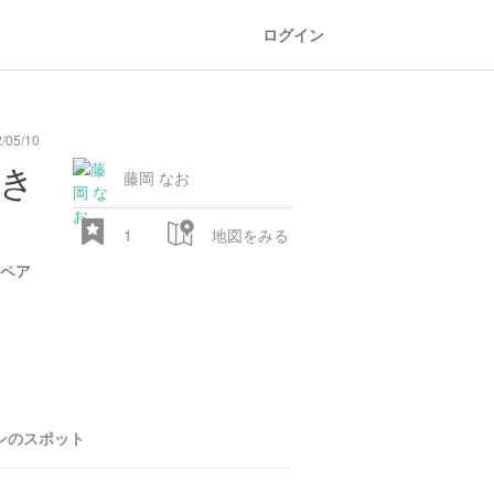
ログイン
/05/10
general
railroad
train
comic
mountain
sports
fishing
bbq
fashion
tradition
music
baby
camera
amusement
aquarium
sea
ball
baer
好き
store
park
藤岡 なお
1
地図をみる
ペア
28.522 px
ンのスポット