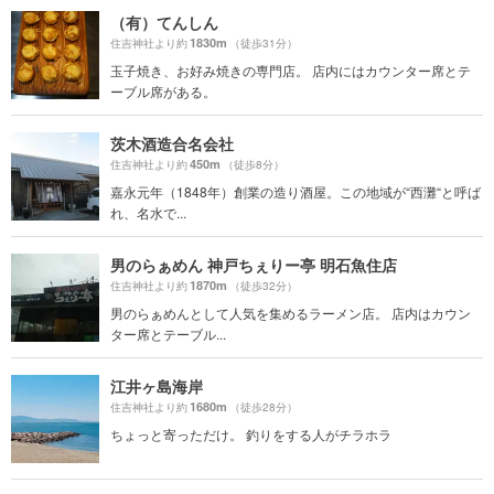
（有）てんしん
1830m
住吉神社より約
（徒歩31分）
玉子焼き、お好み焼きの専門店。 店内にはカウンター席とテ
ーブル席がある。
茨木酒造合名会社
450m
住吉神社より約
（徒歩8分）
嘉永元年（1848年）創業の造り酒屋。この地域が“西灘“と呼ば
れ、名水で...
男のらぁめん 神戸ちぇりー亭 明石魚住店
1870m
住吉神社より約
（徒歩32分）
男のらぁめんとして人気を集めるラーメン店。 店内はカウン
ター席とテーブル...
江井ヶ島海岸
1680m
住吉神社より約
（徒歩28分）
ちょっと寄っただけ。 釣りをする人がチラホラ