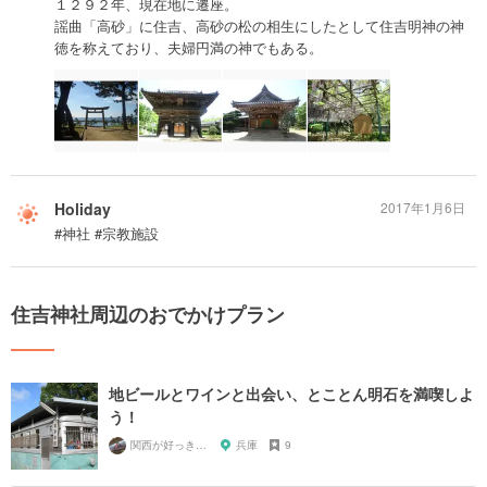
１２９２年、現在地に遷座。
謡曲「高砂」に住吉、高砂の松の相生にしたとして住吉明神の神
徳を称えており、夫婦円満の神でもある。
Holiday
2017年1月6日
#神社 #宗教施設
住吉神社周辺のおでかけプラン
地ビールとワインと出会い、とことん明石を満喫しよ
う！
関西が好っきゃねん
兵庫
9