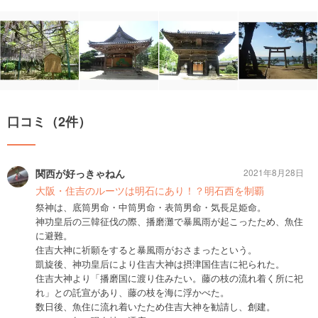
口コミ（2件）
関西が好っきゃねん
2021年8月28日
大阪・住吉のルーツは明石にあり！？明石西を制覇
祭神は、底筒男命・中筒男命・表筒男命・気長足姫命。
神功皇后の三韓征伐の際、播磨灘で暴風雨が起こったため、魚住
に避難。
住吉大神に祈願をすると暴風雨がおさまったという。
凱旋後、神功皇后により住吉大神は摂津国住吉に祀られた。
住吉大神より「播磨国に渡り住みたい。藤の枝の流れ着く所に祀
れ」との託宣があり、藤の枝を海に浮かべた。
数日後、魚住に流れ着いたため住吉大神を勧請し、創建。