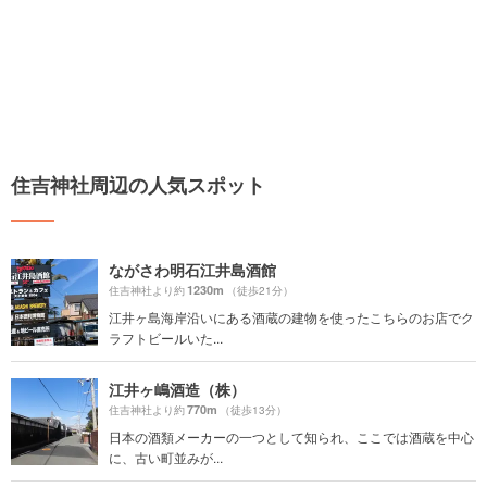
住吉神社周辺の人気スポット
ながさわ明石江井島酒館
1230m
住吉神社より約
（徒歩21分）
江井ヶ島海岸沿いにある酒蔵の建物を使ったこちらのお店でク
ラフトビールいた...
江井ヶ嶋酒造（株）
770m
住吉神社より約
（徒歩13分）
日本の酒類メーカーの一つとして知られ、ここでは酒蔵を中心
に、古い町並みが...