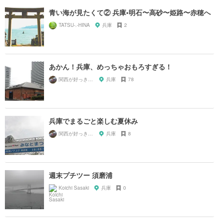
青い海が見たくて② 兵庫•明石〜高砂〜姫路〜赤穂へ
TATSU-.-HINA
兵庫
2
あかん！兵庫、めっちゃおもろすぎる！
関西が好っきゃねん
兵庫
78
兵庫でまるごと楽しむ夏休み
関西が好っきゃねん
兵庫
8
週末プチツー 須磨浦
Koichi Sasaki
兵庫
0