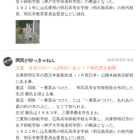
女子師範学校（神戸大学発達科学部）の教諭となった。
１９２１年には兵庫県の明石高等女学校（明石南高校）の初代校
長、明石市教育委員会委員などに就任。
関西が好っきゃねん
2023年9月16日
大阪・住吉のルーツは明石にあり！？明石西を制覇
兵庫県明石市の西日本旅客鉄道（ＪＲ西日本）山陽本線魚住駅前
にある像。
童謡・唱歌「一番星みつけた」、明石高等女学校校歌を作詞した
生沼 勝氏を讃える像。
童謡・唱歌「一番星みつけた」とは「一番星みつけた。あれあの
森の杉の木の上に。」などで知られる。
生沼 勝氏は１８８３年、三重県桑名市生まれ。
三重県の師範学校、広島高等師範学校を卒業し、兵庫県明石市の
女子師範学校（神戸大学発達科学部）の教諭となった。
１９２１年には兵庫県の明石高等女学校（明石南高校）の初代校
長、明石市教育委員会委員などに就任。