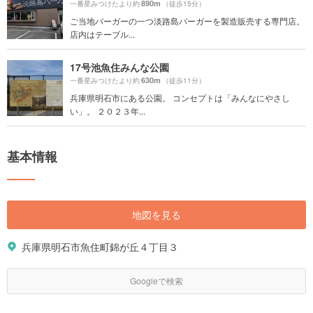
890m
一番星みつけたより約
（徒歩15分）
ご当地バーガーの一つ淡路島バーガーを製造販売する専門店。
店内はテーブル...
17号池魚住みんな公園
630m
一番星みつけたより約
（徒歩11分）
兵庫県明石市にある公園。 コンセプトは「みんなにやさし
い」。 ２０２３年...
基本情報
地図を見る
兵庫県明石市魚住町錦が丘４丁目３
Googleで検索