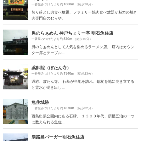
1660m
一番星みつけたより約
（徒歩28分）
切り落とし肉食べ放題、ファミリー焼肉食べ放題が魅力の焼き
肉専門店のむらや。
男のらぁめん 神戸ちぇりー亭 明石魚住店
540m
一番星みつけたより約
（徒歩10分）
男のらぁめんとして人気を集めるラーメン店。 店内はカウン
ター席とテーブル...
薬師院（ぼたん寺）
1340m
一番星みつけたより約
（徒歩23分）
通称、ぼたん寺。 行基が当地を訪れ、錫杖を地に突き立てる
と霊水が湧き出し...
魚住城跡
1870m
一番星みつけたより約
（徒歩32分）
西島出張公園内にある石碑。 １３００年代、摂播五泊の一つ
に数えられる魚住...
淡路島バーガー明石魚住店