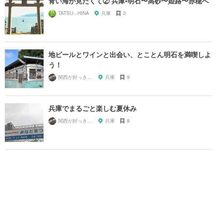
青い海が見たくて② 兵庫•明石〜高砂〜姫路〜赤穂へ
TATSU-.-HINA
兵庫
2
地ビールとワインと出会い、とことん明石を満喫しよ
う！
関西が好っきゃねん
兵庫
9
兵庫でまるごと楽しむ夏休み
関西が好っきゃねん
兵庫
8