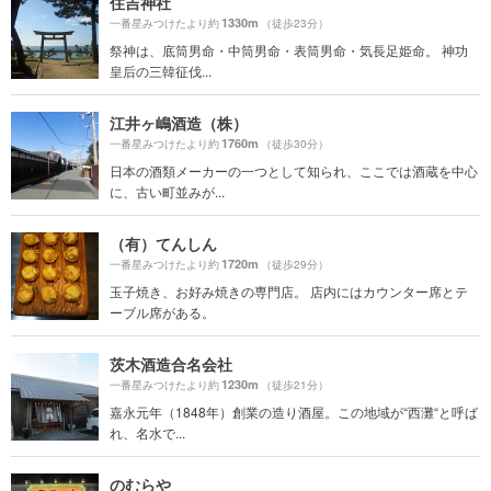
住吉神社
1330m
一番星みつけたより約
（徒歩23分）
祭神は、底筒男命・中筒男命・表筒男命・気長足姫命。 神功
皇后の三韓征伐...
江井ヶ嶋酒造（株）
1760m
一番星みつけたより約
（徒歩30分）
日本の酒類メーカーの一つとして知られ、ここでは酒蔵を中心
に、古い町並みが...
（有）てんしん
1720m
一番星みつけたより約
（徒歩29分）
玉子焼き、お好み焼きの専門店。 店内にはカウンター席とテ
ーブル席がある。
茨木酒造合名会社
1230m
一番星みつけたより約
（徒歩21分）
嘉永元年（1848年）創業の造り酒屋。この地域が“西灘“と呼ば
れ、名水で...
のむらや