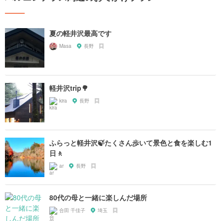
夏の軽井沢最高です
Masa
長野
軽井沢trip🌳
kira
長野
ふらっと軽井沢🍃たくさん歩いて景色と食を楽しむ1
日🚶
ar
長野
80代の母と一緒に楽しんだ場所
合田 千佳子
埼玉