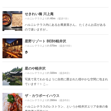
せきれい橋 川上庵
40m
ハルニレテラスより約
（徒歩1分）
ハルニレテラス内にあるお蕎麦屋さん。 たくさんお店がある
ので迷いますが...
星野リゾート BEB5軽井沢
570m
ハルニレテラスより約
（徒歩10分）
🏠
星のや軽井沢
320m
ハルニレテラスより約
（徒歩6分）
写真で見てわかるように自然に囲まれた穏やかな空間に包まれ
ています！✨ こ...
ザ・カウボーイハウス
260m
ハルニレテラスより約
（徒歩5分）
ハルニレテラスのレストラン、というか軽井沢エリア全体の食
事物価は平均が￥...