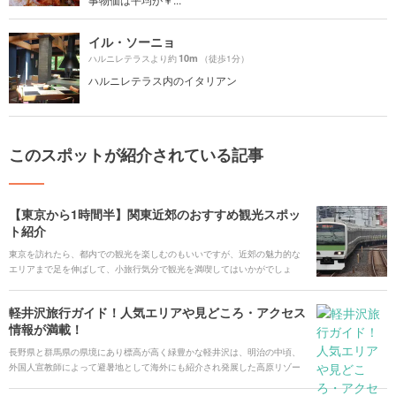
イル・ソーニョ
10m
ハルニレテラスより約
（徒歩1分）
ハルニレテラス内のイタリアン
このスポットが紹介されている記事
【東京から1時間半】関東近郊のおすすめ観光スポッ
ト紹介
東京を訪れたら、都内での観光を楽しむのもいいですが、近郊の魅力的な
エリアまで足を伸ばして、小旅行気分で観光を満喫してはいかがでしょ
う。今回は、大人気の千葉・浦安の東京ディズニーランドから、横浜、鎌
倉に箱根湯本、そして長野・軽井沢まで、山手線の駅から1時間半以内で行
軽井沢旅行ガイド！人気エリアや見どころ・アクセス
けるエリアと、そのエリアおすすめのスポットをご紹介します。
情報が満載！
長野県と群馬県の県境にあり標高が高く緑豊かな軽井沢は、明治の中頃、
外国人宣教師によって避暑地として海外にも紹介され発展した高原リゾー
トです。静かな森の中にある教会やクラシックな雰囲気の洋風建築からは