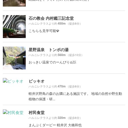
石の教会 内村鑑三記念堂
450m
ハルニレテラスより約
（徒歩8分）
こちらも見学可能💎
星野温泉 トンボの湯
560m
ハルニレテラスより約
（徒歩10分）
おっきい温泉でのーんびり♨️🧖
ピッキオ
470m
ハルニレテラスより約
（徒歩8分）
軽井沢野鳥の森のお隣にある施設です。 地域の自然や野生動
植物の保護・研...
村民食堂
320m
ハルニレテラスより約
（徒歩6分）
まんぷくダービー 軽井沢 大橋和也