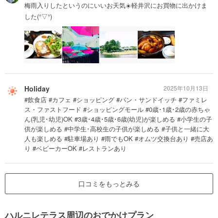
梅雨入りしたというのにいいお天気☀️軽井沢にお買物に出かけま
した(°▽°)
Holiday
2025年10月13日
#飲食店 #カフェ #ショッピング #パン・サンドイッチ #ファミレ
ス・ファストフード #ショッピングモール #0歳･1歳･2歳の赤ちゃ
ん(乳児･幼児)OK #3歳･4歳･5歳･6歳(幼児)が楽しめる #小学生の子
供が楽しめる #中学生･高校生の子供が楽しめる #子供と一緒に大
人も楽しめる #駐車場あり #雨でもOK #オムツ交換台あり #売店あ
り #ベビーカーOK #レストランあり
口コミをもっとみる
ハルニレテラス周辺のおでかけプラン