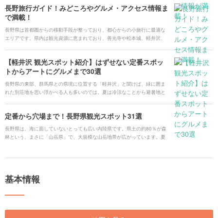
その歴史を感じることができます。また、個性的な美術館や博物館を訪れ
長野旅行ガイド！みどころやグルメ・アクセス情報ま
て芸術鑑賞を楽しんだり、おしゃれなショッピング・グルメスポットでは
で満載！
購買意欲も高まること間違いなしです。清らかな水が流れ落ちる滝や湖畔
のレジャーなど水辺の観光も楽しめます。 今回は、軽井沢旅行の見どこ
長野県は首都圏からの移動手段が整っており、都心からの小旅行に最適な
ろ、人気の観光スポットにグルメスポット、アクセス情報、ホテルなどを
エリアです。県内は観光資源に恵まれており、善光寺や松本城、軽井沢、
まるごとご紹介します。
上高地といった魅力的なスポットが点在しています。また温泉やアクティ
ビティ、地域によって特色あるご当地グルメなど、楽しみ方の幅は無限大
【軽井沢 観光スポット紹介】はずせない定番スポッ
です。 今回は長野に旅行するならぜひ訪れたい、人気の観光スポットや旅
トからアートにグルメまで30選
の見どころ、ご当地グルメ、アクセス情報やオススメのホテルまで、まと
めてご紹介します。
長野県の東部、群馬県との県境に位置する「軽井沢」と聞けば、緑に囲ま
れた別荘地を思い浮かべる人も多いのでは。夏は冷涼なことから避暑地と
しても人気があり、冬はウィンタースポーツも楽しめます。老舗が並ぶ賑
やかな「旧軽井沢銀座通り」をぶらり、国の重要文化財に指定されている
定番から穴場まで！長野県観光スポット31選
「旧三笠ホテル」は必見です。また、緑の中のショッピングモール「プリ
ンスショッピングプラザ」でお手頃なブランド物や信州みやげ選びも楽し
長野県は、海に面していないとっても広い内陸県です。県土の約80％が森
めます。軽井沢で行くべきオススメスポットをご紹介します！
林という、まさに「山岳県」で、大規模な山岳地帯が広がっています。夏
は避暑地として、冬はスキーなどのウィンタースポーツを楽しめます。広
大な自然を楽しむことができるほかにも、霊験あらたかな神社やお寺、ア
クセス抜群の場所にあるショッピングスポット、おしゃれなカフェや美味
しいグルメも盛りだくさんです。長野県で日頃の疲れを癒してみてはいか
基本情報
がでしょうか？