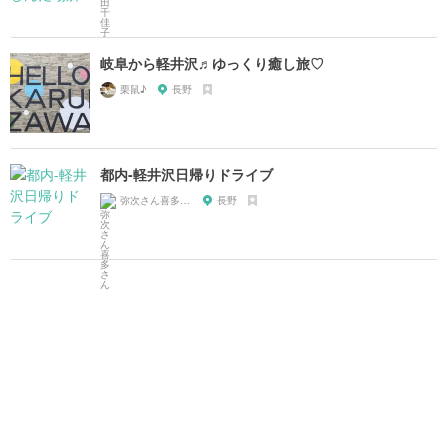
岐阜から軽井沢♬ゆっくり癒し旅♡
栗鼠♪
長野
都内-軽井沢日帰りドライブ
弥次さん喜多さん
長野