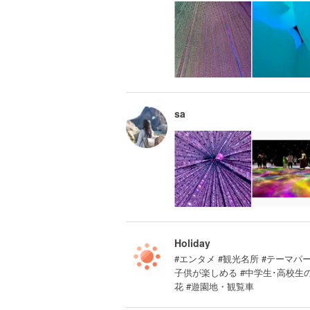
sa
Holiday
#エンタメ #観光名所 #テーマパ
子供が楽しめる #中学生･高校生の
花 #遊園地・観覧車