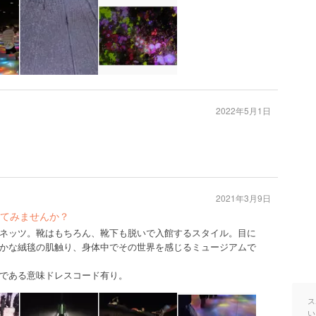
2022年5月1日
2021年3月9日
てみませんか？
ネッツ。靴はもちろん、靴下も脱いで入館するスタイル。目に
かな絨毯の肌触り、身体中でその世界を感じるミュージアムで
である意味ドレスコード有り。
ス
い