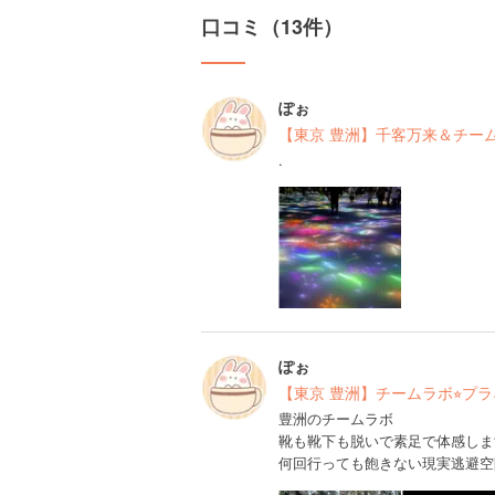
口コミ（13件）
ぽぉ
【東京 豊洲】千客万来＆チーム
.
ぽぉ
【東京 豊洲】チームラボ⭐︎プ
豊洲のチームラボ
靴も靴下も脱いで素足で体感しま
何回行っても飽きない現実逃避空