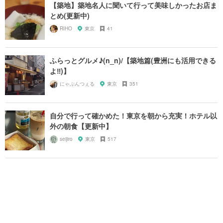
【築地】築地名人に聞いて行って美味しかったお店ま
とめ(更新中)
RIHO
東京
41
ふらっとグルメ♪(n_n)/【築地篇(豊洲にも活用できる
よ‼︎)】
にゃぷんつぇる
東京
351
自分で行って確かめた！東京を朝から充実！ホテル以
外の朝食【更新中】
seijiro
東京
517