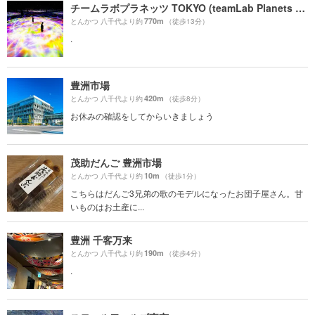
チームラボプラネッツ TOKYO (teamLab Planets TOKYO) DMM
770m
とんかつ 八千代より約
（徒歩13分）
.
豊洲市場
420m
とんかつ 八千代より約
（徒歩8分）
お休みの確認をしてからいきましょう
茂助だんご 豊洲市場
10m
とんかつ 八千代より約
（徒歩1分）
こちらはだんご3兄弟の歌のモデルになったお団子屋さん。甘
いものはお土産に...
豊洲 千客万来
190m
とんかつ 八千代より約
（徒歩4分）
.