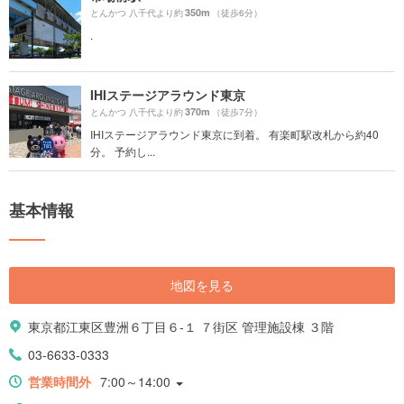
350m
とんかつ 八千代より約
（徒歩6分）
.
IHIステージアラウンド東京
370m
とんかつ 八千代より約
（徒歩7分）
IHIステージアラウンド東京に到着。 有楽町駅改札から約40
分。 予約し...
基本情報
地図を見る
東京都江東区豊洲６丁目６-１ ７街区 管理施設棟 ３階
03-6633-0333
営業時間外
7:00～14:00