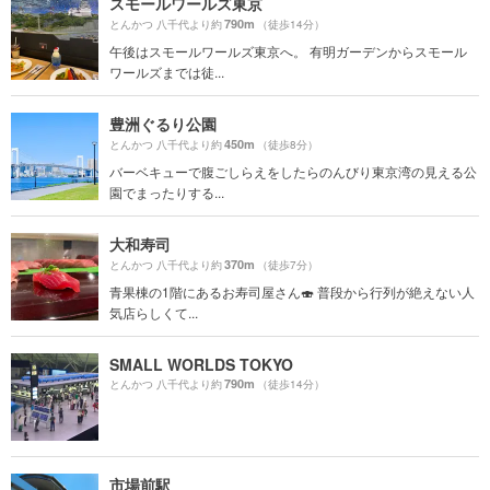
スモールワールズ東京
790m
とんかつ 八千代より約
（徒歩14分）
午後はスモールワールズ東京へ。 有明ガーデンからスモール
ワールズまでは徒...
豊洲ぐるり公園
450m
とんかつ 八千代より約
（徒歩8分）
バーベキューで腹ごしらえをしたらのんびり東京湾の見える公
園でまったりする...
大和寿司
370m
とんかつ 八千代より約
（徒歩7分）
青果棟の1階にあるお寿司屋さん🍣 普段から行列が絶えない人
気店らしくて...
SMALL WORLDS TOKYO
790m
とんかつ 八千代より約
（徒歩14分）
市場前駅