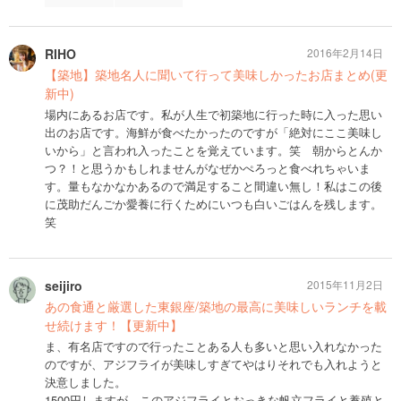
RIHO
2016年2月14日
【築地】築地名人に聞いて行って美味しかったお店まとめ(更
新中)
場内にあるお店です。私が人生で初築地に行った時に入った思い
出のお店です。海鮮が食べたかったのですが「絶対にここ美味し
いから」と言われ入ったことを覚えています。笑 朝からとんか
つ？！と思うかもしれませんがなぜかぺろっと食べれちゃいま
す。量もなかなかあるので満足すること間違い無し！私はこの後
に茂助だんごか愛養に行くためにいつも白いごはんを残します。
笑
seijiro
2015年11月2日
あの食通と厳選した東銀座/築地の最高に美味しいランチを載
せ続けます！【更新中】
ま、有名店ですので行ったことある人も多いと思い入れなかった
のですが、アジフライが美味しすぎてやはりそれでも入れようと
決意しました。
1500円しますが、このアジフライとおっきな帆立フライと養殖と