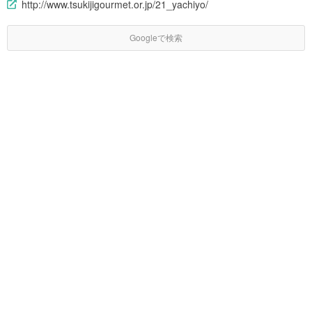
http://www.tsukijigourmet.or.jp/21_yachiyo/
Googleで検索