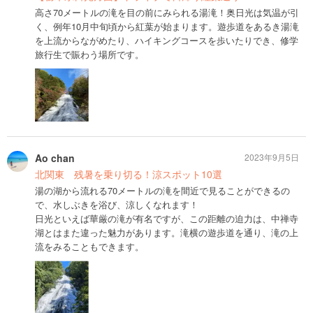
高さ70メートルの滝を目の前にみられる湯滝！奥日光は気温が引
く、例年10月中旬頃から紅葉が始まります。遊歩道をあるき湯滝
を上流からながめたり、ハイキングコースを歩いたりでき、修学
旅行生で賑わう場所です。
Ao chan
2023年9月5日
北関東 残暑を乗り切る！涼スポット10選
湯の湖から流れる70メートルの滝を間近で見ることができるの
で、水しぶきを浴び、涼しくなれます！
日光といえば華厳の滝が有名ですが、この距離の迫力は、中禅寺
湖とはまた違った魅力があります。滝横の遊歩道を通り、滝の上
流をみることもできます。