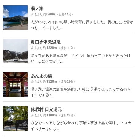
湯ノ湖
640m
湯滝より約
（徒歩11分）
人がいない午前中の早い時間帯に行きました。奥の山には雪が
つもっていました...
奥日光湯元温泉
1320m
湯滝より約
（徒歩22分）
温泉寺がある湯元温泉。 もう少し賑わっているかと思ったけ
ど、なにせ雪がす...
あんよの湯
1320m
湯滝より約
（徒歩22分）
湯ノ湖と湯滝の紅葉を堪能した後は 足湯でほっこりするのも
イイです😊♨️
休暇村 日光湯元
1100m
湯滝より約
（徒歩19分）
みなでシャアしながら食べた 宇治抹茶は上品で美味しい スカ
イベリーはいち...