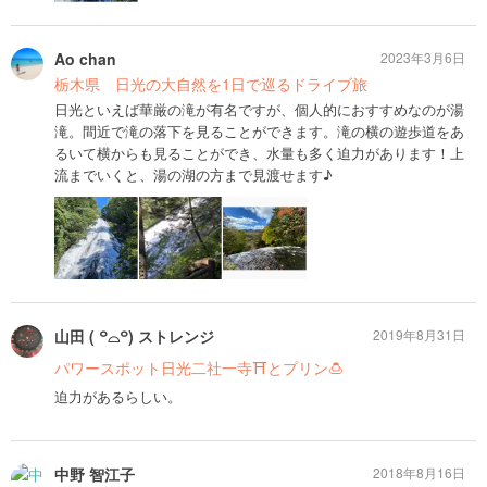
Ao chan
2023年3月6日
栃木県 日光の大自然を1日で巡るドライブ旅
日光といえば華厳の滝が有名ですが、個人的におすすめなのが湯
滝。間近で滝の落下を見ることができます。滝の横の遊歩道をあ
るいて横からも見ることができ、水量も多く迫力があります！上
流までいくと、湯の湖の方まで見渡せます♪
山田 ( ꒪⌓꒪) ストレンジ
2019年8月31日
パワースポット日光二社一寺⛩とプリン🍮
迫力があるらしい。
中野 智江子
2018年8月16日