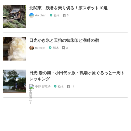
北関東 残暑を乗り切る！涼スポット10選
Ao chan
栃木
3
日光かき氷と天狗の御朱印と湖畔の宿
nemojin
栃木
3
日光 湯の湖・小田代ヶ原・戦場ヶ原ぐるっと一周ト
レッキング
中野 智江子
栃木
11