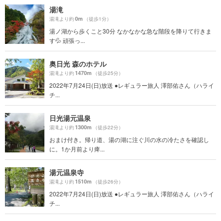
湯滝
0m
湯滝より約
（徒歩1分）
湯ノ湖から歩くこと30分 なかなかな急な階段を降りて行きま
す💦 頑張っ...
奥日光 森のホテル
1470m
湯滝より約
（徒歩25分）
2022年7月24日(日)放送 ●レギュラー旅人 澤部佑さん（ハライ
チ...
日光湯元温泉
1300m
湯滝より約
（徒歩22分）
おまけ付き。帰り道、湯の湖に注ぐ川の水の冷たさを確認し
に。1か月前より痺...
湯元温泉寺
1510m
湯滝より約
（徒歩26分）
2022年7月24日(日)放送 ●レギュラー旅人 澤部佑さん（ハライ
チ...