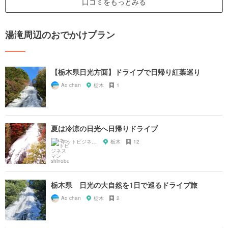
口コミをもっとみる
湯滝周辺のおでかけプラン
【栃木県日光方面】ドライブで日帰り紅葉巡り
Ao chan
栃木
1
夏は冷涼の日光へ日帰りドライブ
ネットビジネスマン shinobu
栃木
12
栃木県 日光の大自然を1日で巡るドライブ旅
Ao chan
栃木
2