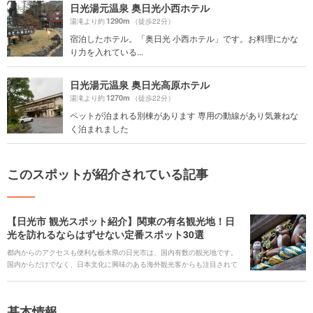
日光湯元温泉 奥日光小西ホテル
1290m
湯滝より約
（徒歩22分）
宿泊したホテル。「奥日光 小西ホテル」です。お料理にかな
り力を入れている...
日光湯元温泉 奥日光高原ホテル
1270m
湯滝より約
（徒歩22分）
ペットが泊まれる別棟があります 専用の動線があり気兼ねな
く泊まれました
このスポットが紹介されている記事
【日光市 観光スポット紹介】関東の有名観光地！日
光を訪れるならはずせない定番スポット30選
都内からのアクセスも便利な栃木県の日光市は、国内有数の観光地です。
国内からだけでなく、日本文化に興味のある海外観光客からも注目されて
います。世界遺産に登録された「日光東照宮」などの歴史的なスポットの
他、江戸時代を体感できるレジャー施設、日本神話の伝承のあるスポッ
ト、日光の美味しい水を使用したグルメなど、魅力あふれる日光市のおす
基本情報
すめ観光スポットをご紹介します。