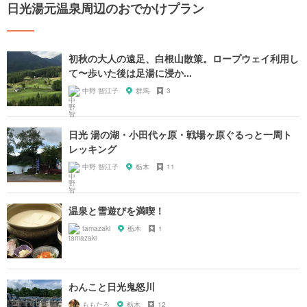
日光湯元温泉周辺のおでかけプラン
初秋の大人の遠足、白根山散策。ロープウェイ利用し
て〜歩いた後は足湯に浸か...
中野 智江子
群馬
3
日光 湯の湖・小田代ヶ原・戦場ヶ原ぐるっと一周ト
レッキング
中野 智江子
栃木
11
温泉と雪遊びを満喫！
tamazaki
栃木
1
わんこと日光鬼怒川
ももたろ
栃木
12