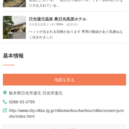
り力を入れている...
日光湯元温泉 奥日光高原ホテル
150m
日光湯元温泉より約
（徒歩3分）
ペットが泊まれる別棟があります 専用の動線があり気兼ねな
く泊まれました
基本情報
地図を見る
栃木県日光市湯元 日光市湯元
0288-53-3795
http://www.city.nikko.lg.jp/nikkokankou/kankou/nikko/onsen/yum
oto/index.html