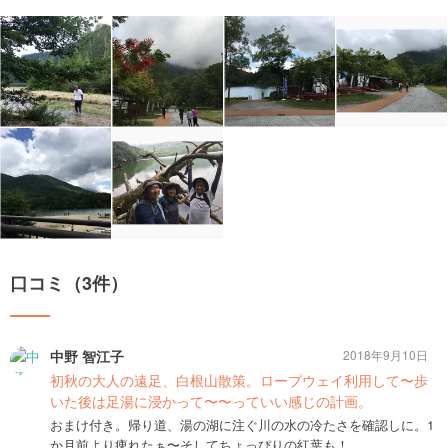
口コミ（3件）
中野 智江子
2018年9月10日
初秋の大人の遠足、白根山散策。ロープウェイ利用して〜歩
いた後は足湯に浸かって〜〜っていい感じの計画。
おまけ付き。帰り道、湯の湖に注ぐ川の水の冷たさを確認しに。1
か月前より痺れたぁ〜そしてちょっぴりの紅葉も！