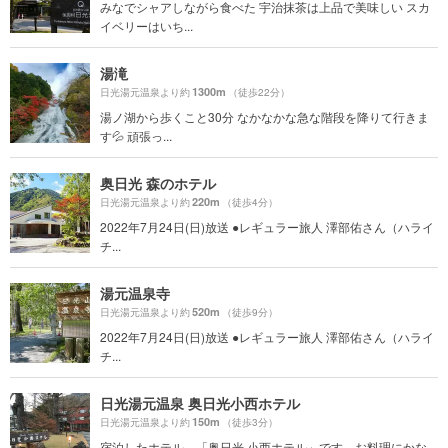
みなでシャアしながら食べた 宇治抹茶は上品で美味しい スカ
イベリーはいち...
湯滝
1300m
日光湯元温泉より約
（徒歩22分）
湯ノ湖から歩くこと30分 なかなかな急な階段を降りて行きま
す💦 頑張っ...
奥日光 森のホテル
220m
日光湯元温泉より約
（徒歩4分）
2022年7月24日(日)放送 ●レギュラー旅人 澤部佑さん（ハライ
チ...
湯元温泉寺
520m
日光湯元温泉より約
（徒歩9分）
2022年7月24日(日)放送 ●レギュラー旅人 澤部佑さん（ハライ
チ...
日光湯元温泉 奥日光小西ホテル
150m
日光湯元温泉より約
（徒歩3分）
宿泊したホテル。「奥日光 小西ホテル」です。お料理にかな