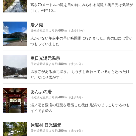
高さ70メートルの滝を目の前にみられる湯滝！奥日光は気温が
引く、例年10...
湯ノ湖
660m
日光湯元温泉より約
（徒歩11分）
人がいない午前中の早い時間帯に行きました。奥の山には雪が
つもっていました...
奥日光湯元温泉
480m
日光湯元温泉より約
（徒歩9分）
温泉寺がある湯元温泉。 もう少し賑わっているかと思ったけ
ど、なにせ雪がす...
あんよの湯
480m
日光湯元温泉より約
（徒歩9分）
湯ノ湖と湯滝の紅葉を堪能した後は 足湯でほっこりするのも
イイです😊♨️
休暇村 日光湯元
200m
日光湯元温泉より約
（徒歩4分）