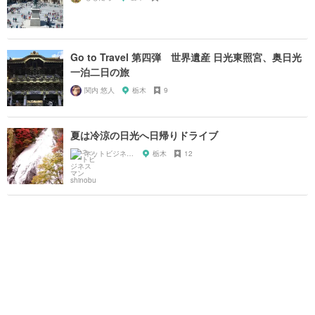
Go to Travel 第四弾 世界遺産 日光東照宮、奥日光
一泊二日の旅
関内 悠人
栃木
9
夏は冷涼の日光へ日帰りドライブ
ネットビジネスマン shinobu
栃木
12