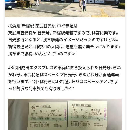
横浜駅-新宿駅-東武日光駅-中禅寺温泉
東武線直通特急 日光号。新宿駅発着ですので、非常に楽です。
日光旅行となると、浅草駅発のイメージだったのですけどね。
新宿直通だと、神奈川の人間は、途轍も無く楽チンになります♪
浅草まで結構、めんどくさいのですw
JRは旧成田エクスプレスの車両に置き換えられた日光号、きぬ
がわ号。東武特急はスペーシア日光号、きぬがわ号が直通運転
を行います。今回は行きはJR特急、帰りはスペーシアと、ちょ
っと贅沢な列車旅でも有りました^ ^