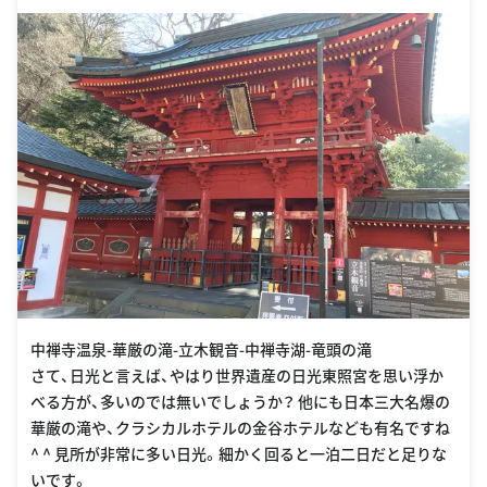
中禅寺温泉-華厳の滝-立木観音-中禅寺湖-竜頭の滝
さて、日光と言えば、やはり世界遺産の日光東照宮を思い浮か
べる方が、多いのでは無いでしょうか？ 他にも日本三大名爆の
華厳の滝や、クラシカルホテルの金谷ホテルなども有名ですね
^ ^ 見所が非常に多い日光。細かく回ると一泊二日だと足りな
いです。