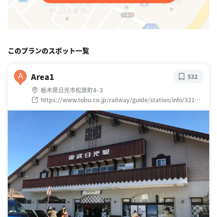
このプランのスポット一覧
Area1
A
532
栃木県日光市松原町4-３
https://www.tobu.co.jp/railway/guide/station/info/3215.h
tml