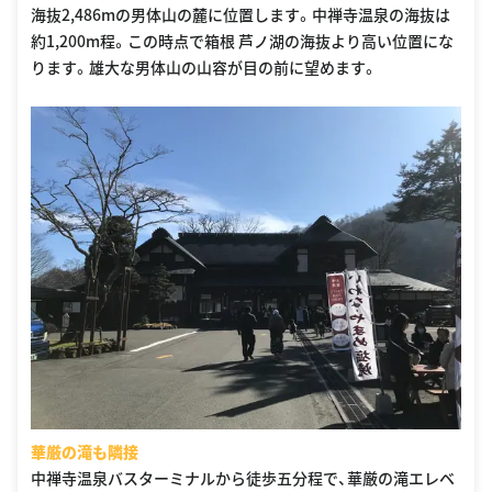
海抜2,486mの男体山の麓に位置します。中禅寺温泉の海抜は
約1,200m程。この時点で箱根 芦ノ湖の海抜より高い位置にな
ります。雄大な男体山の山容が目の前に望めます。
華厳の滝も隣接
中禅寺温泉バスターミナルから徒歩五分程で、華厳の滝エレベ