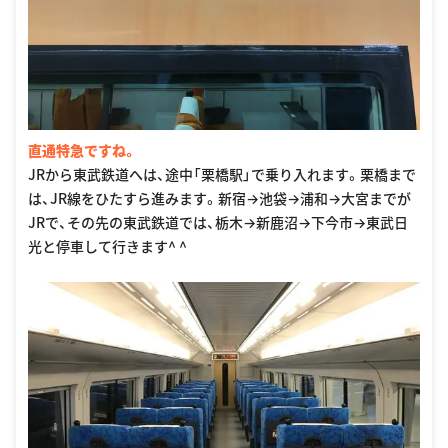
直通特急ですね。
JRから東武鉄道へは、途中「栗橋駅」で乗り入れます。栗橋まで
は、JR線をひたすら進みます。新宿→池袋→浦和→大宮までが
JRで、その先の東武鉄道では、栃木→新鹿沼→下今市→東武日
光と停車して行きます^ ^