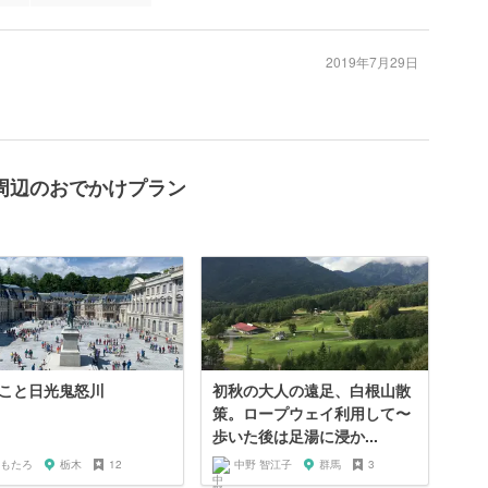
2019年7月29日
周辺のおでかけプラン
こと日光鬼怒川
初秋の大人の遠足、白根山散
策。ロープウェイ利用して〜
歩いた後は足湯に浸か...
もたろ
栃木
12
中野 智江子
群馬
3