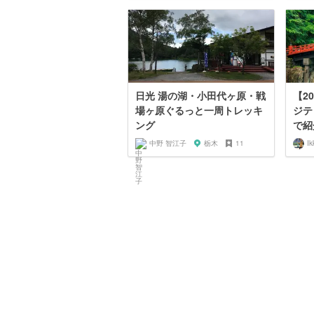
日光 湯の湖・小田代ヶ原・戦
【2
場ヶ原ぐるっと一周トレッキ
ジテ
ング
で紹
中野 智江子
栃木
11
Ik