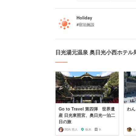
Holiday
#宿泊施設
日光湯元温泉 奥日光小西ホテル
Go to Travel 第四弾 世界遺
わん
産 日光東照宮、奥日光一泊二
日の旅
関内 悠人
栃木
9
も