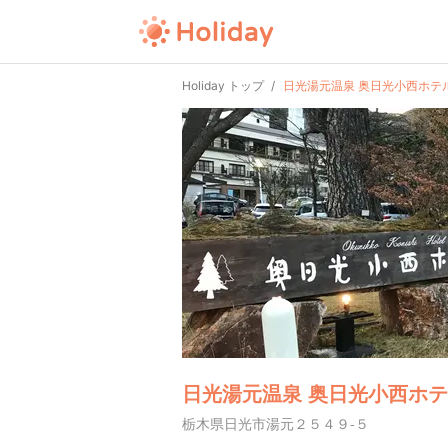
Holiday トップ
日光湯元温泉 奥日光小西ホテ
日光湯元温泉 奥日光小西ホ
栃木県日光市湯元２５４９-５