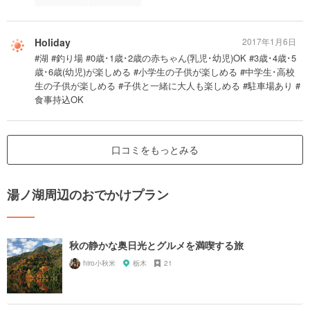
Holiday
2017年1月6日
#湖 #釣り場 #0歳･1歳･2歳の赤ちゃん(乳児･幼児)OK #3歳･4歳･5
歳･6歳(幼児)が楽しめる #小学生の子供が楽しめる #中学生･高校
生の子供が楽しめる #子供と一緒に大人も楽しめる #駐車場あり #
食事持込OK
口コミをもっとみる
湯ノ湖周辺のおでかけプラン
秋の静かな奥日光とグルメを満喫する旅
hiro小秋米
栃木
21