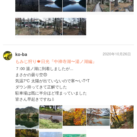
ko-ba
2020年10月26日
もみじ狩り🍁日光『中禅寺湖〜湯ノ湖編』
７:00 湯ノ湖に到着しましたが...
まさかの曇り空😞
気温7℃ 太陽が出ていないので寒〜いT^T
ダウン持ってきて正解でした
駐車場は既に半分ほど埋まっていました
皆さん早起きですね💧