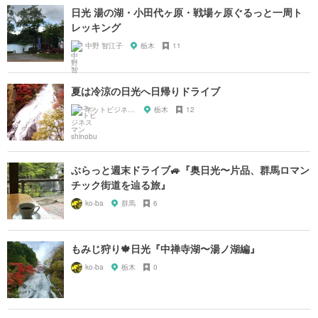
日光 湯の湖・小田代ヶ原・戦場ヶ原ぐるっと一周ト
レッキング
中野 智江子
栃木
11
夏は冷涼の日光へ日帰りドライブ
ネットビジネスマン shinobu
栃木
12
ぶらっと週末ドライブ🚙『奥日光〜片品、群馬ロマン
チック街道を辿る旅』
ko-ba
群馬
6
もみじ狩り🍁日光『中禅寺湖〜湯ノ湖編』
ko-ba
栃木
0