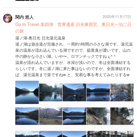
関内 悠人
2020年11月17日
Go to Travel 第四弾 世界遺産 日光東照宮、奥日光一泊二日
の旅
湯ノ湖-奥日光 日光湯元温泉
湯ノ湖は遊歩道が完備され、一周約1時間の小さな湖です。湯元温
泉の温泉が流れ込んでいる湖ですので、硫黄臭が濃いです。山の
中の静かな小さい湖。いや〜、ロマンチックですねぇ^ ^
温泉が流れ込んでいますが、水深が浅いので、冬は全面凍結する
らしいです。冬に湯ノ湖に来た事はないのですが、全面凍結すれ
ば、湯元温泉まで楽ですねw と、安易な事を考えてみたりするw