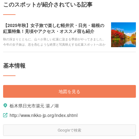
このスポットが紹介されている記事
【2025年秋】女子旅で楽しむ軽井沢・日光・箱根の
紅葉特集！見頃やアクセス・オススメ宿も紹介
秋の深まりとともに、山々が美しい紅葉に染まる季節がやってきました。
今年の女子旅は、息を呑むような絶景と写真映えする紅葉スポットへ出か
けませんか？ 都内からのアクセスも良い「軽井沢、日光、箱根」の人気エ
リアから、特別な秋旅を彩る紅葉スポットとおすすめホテルをご紹介しま
す。気になる宿を見つけたら、心からおすすめできる宿泊施設のみをご紹
基本情報
介するホテル・旅館の宿泊予約サービス<b><u>[Relux(リラックス)]
(https://rlx.jp/)</u></b>で予約しましょう。 提供：KDDI株式会社
地図を見る
栃木県日光市湯元 湯ノ湖
http://www.nikko-jp.org/index.shtml
Googleで検索