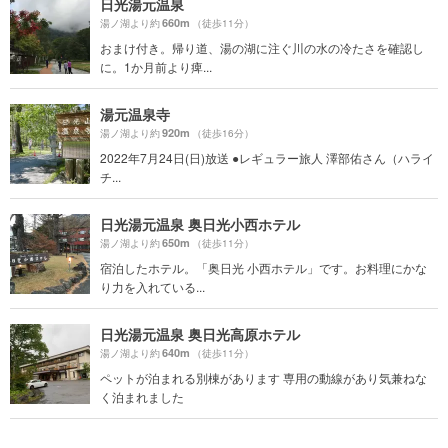
日光湯元温泉
660m
湯ノ湖より約
（徒歩11分）
おまけ付き。帰り道、湯の湖に注ぐ川の水の冷たさを確認し
に。1か月前より痺...
湯元温泉寺
920m
湯ノ湖より約
（徒歩16分）
2022年7月24日(日)放送 ●レギュラー旅人 澤部佑さん（ハライ
チ...
日光湯元温泉 奥日光小西ホテル
650m
湯ノ湖より約
（徒歩11分）
宿泊したホテル。「奥日光 小西ホテル」です。お料理にかな
り力を入れている...
日光湯元温泉 奥日光高原ホテル
640m
湯ノ湖より約
（徒歩11分）
ペットが泊まれる別棟があります 専用の動線があり気兼ねな
く泊まれました