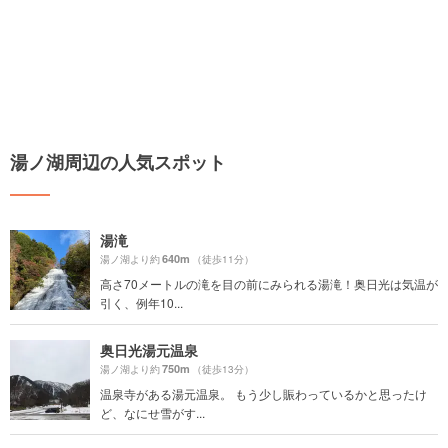
湯ノ湖周辺の人気スポット
湯滝
640m
湯ノ湖より約
（徒歩11分）
高さ70メートルの滝を目の前にみられる湯滝！奥日光は気温が
引く、例年10...
奥日光湯元温泉
750m
湯ノ湖より約
（徒歩13分）
温泉寺がある湯元温泉。 もう少し賑わっているかと思ったけ
ど、なにせ雪がす...