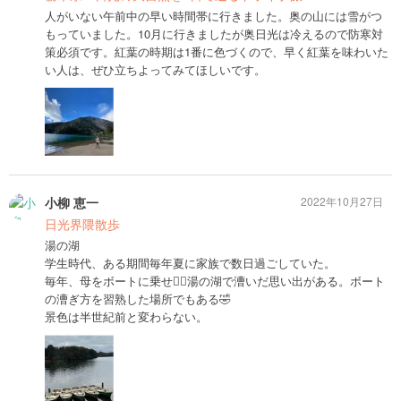
人がいない午前中の早い時間帯に行きました。奥の山には雪がつ
もっていました。10月に行きましたが奥日光は冷えるので防寒対
策必須です。紅葉の時期は1番に色づくので、早く紅葉を味わいた
い人は、ぜひ立ちよってみてほしいです。
小柳 恵一
2022年10月27日
日光界隈散歩
湯の湖
学生時代、ある期間毎年夏に家族で数日過ごしていた。
毎年、母をボートに乗せ🚣‍♀️湯の湖で漕いだ思い出がある。ボート
の漕ぎ方を習熟した場所でもある🤣
景色は半世紀前と変わらない。