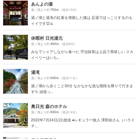
あんよの湯
750m
湯ノ湖より約
（徒歩13分）
湯ノ湖と湯滝の紅葉を堪能した後は 足湯でほっこりするのも
イイです😊♨️
休暇村 日光湯元
460m
湯ノ湖より約
（徒歩8分）
みなでシャアしながら食べた 宇治抹茶は上品で美味しい スカ
イベリーはいち...
湯滝
640m
湯ノ湖より約
（徒歩11分）
湯ノ湖から歩くこと30分 なかなかな急な階段を降りて行きま
す💦 頑張っ...
奥日光 森のホテル
830m
湯ノ湖より約
（徒歩14分）
2022年7月24日(日)放送 ●レギュラー旅人 澤部佑さん（ハライ
チ...