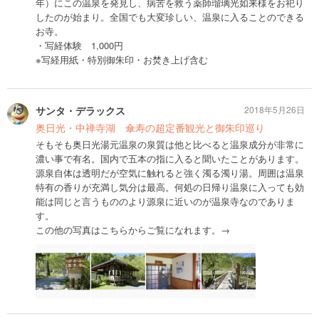
年）にこの温泉を発見し、病苦を救う薬師瑠璃光如来様をお祀り
したのが始まり。全国でも大変珍しい、温泉に入ることのできる
お寺。
・写経体験 1,000円
※写経用紙・特別御朱印・お焚き上げ含む
サンタ・デラックス
2018年5月26日
奥日光・中禅寺湖 傘寿の超定番観光と御朱印巡り
そもそも奥日光湯元温泉の泉質は他と比べると温泉成分が非常に
濃い事で有名。国内で五本の指に入ると聞いたことがあります。
源泉自体は透明だが空気に触れると強く濁る濁り湯。周囲は温泉
特有の香りが充満し気分は最高。何処の日帰り温泉に入っても効
能は同じと言うもののより源泉に近いのが温泉寺なのでありま
す。
この他の写真はこちらからご覧になれます。→