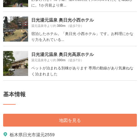
に。1か月前より痺...
日光湯元温泉 奥日光小西ホテル
380m
湯元温泉寺より約
（徒歩7分）
宿泊したホテル。「奥日光 小西ホテル」です。お料理にかな
り力を入れている...
日光湯元温泉 奥日光高原ホテル
390m
湯元温泉寺より約
（徒歩7分）
ペットが泊まれる別棟があります 専用の動線があり気兼ねな
く泊まれました
基本情報
地図を見る
栃木県日光市湯元2559