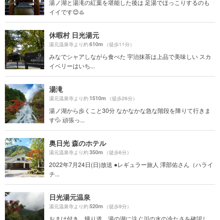
湯ノ湖と湯滝の紅葉を堪能した後は 足湯でほっこりするのも
イイです😊♨️
休暇村 日光湯元
610m
湯元温泉寺より約
（徒歩11分）
みなでシャアしながら食べた 宇治抹茶は上品で美味しい スカ
イベリーはいち...
湯滝
1510m
湯元温泉寺より約
（徒歩26分）
湯ノ湖から歩くこと30分 なかなかな急な階段を降りて行きま
す💦 頑張っ...
奥日光 森のホテル
350m
湯元温泉寺より約
（徒歩6分）
2022年7月24日(日)放送 ●レギュラー旅人 澤部佑さん（ハライ
チ...
日光湯元温泉
520m
湯元温泉寺より約
（徒歩9分）
おまけ付き。帰り道、湯の湖に注ぐ川の水の冷たさを確認し