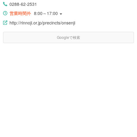
0288-62-2531
営業時間外
8:00～17:00
http://rinnoji.or.jp/precincts/onsenji
Googleで検索