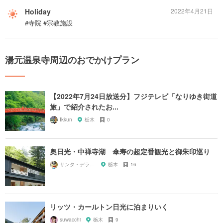
Holiday
2022年4月21日
#寺院 #宗教施設
湯元温泉寺周辺のおでかけプラン
【2022年7月24日放送分】フジテレビ「なりゆき街道
旅」で紹介されたお...
Ikkun
栃木
0
奥日光・中禅寺湖 傘寿の超定番観光と御朱印巡り
サンタ・デラックス
栃木
16
リッツ・カールトン日光に泊まりいく
suwacchi
栃木
9