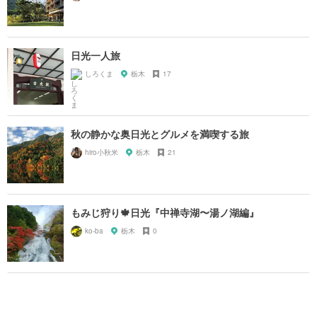
日光一人旅
しろくま
栃木
17
秋の静かな奥日光とグルメを満喫する旅
hiro小秋米
栃木
21
もみじ狩り🍁日光『中禅寺湖〜湯ノ湖編』
ko-ba
栃木
0