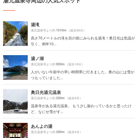
湯元温泉寺周辺の人気スポット
湯滝
1510m
湯元温泉寺より約
（徒歩26分）
高さ70メートルの滝を目の前にみられる湯滝！奥日光は気温が
引く、例年10...
湯ノ湖
920m
湯元温泉寺より約
（徒歩16分）
人がいない午前中の早い時間帯に行きました。奥の山には雪が
つもっていました...
奥日光湯元温泉
200m
湯元温泉寺より約
（徒歩4分）
温泉寺がある湯元温泉。 もう少し賑わっているかと思ったけ
ど、なにせ雪がす...
あんよの湯
200m
湯元温泉寺より約
（徒歩4分）