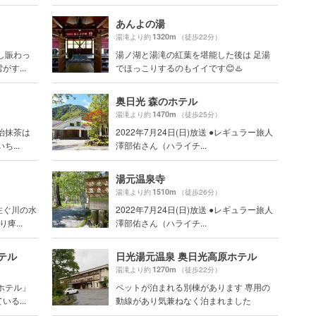
あんよの湯
1320m
湯滝より約
（徒歩22分）
し賑わっ
湯ノ湖と湯滝の紅葉を堪能した後は 足湯
す...
でほっこりするのもイイです😊♨️
奥日光 森のホテル
1470m
湯滝より約
（徒歩25分）
治抹茶は
2022年7月24日(日)放送 ●レギュラー旅人
...
澤部佑さん（ハライチ...
湯元温泉寺
1510m
湯滝より約
（徒歩26分）
注ぐ川の水
2022年7月24日(日)放送 ●レギュラー旅人
痺...
澤部佑さん（ハライチ...
テル
日光湯元温泉 奥日光高原ホテル
1270m
湯滝より約
（徒歩22分）
ホテル」
ペットが泊まれる別棟があります 専用の
る...
動線があり気兼ねなく泊まれました