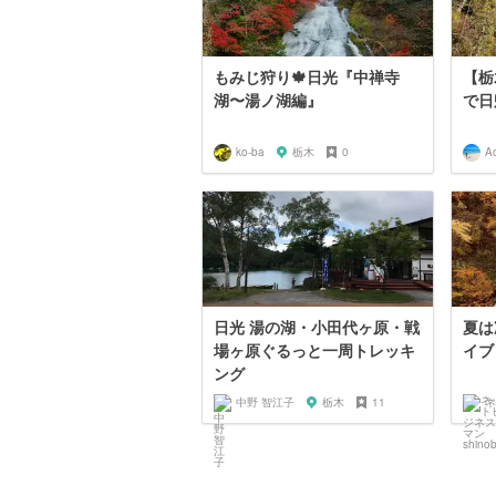
もみじ狩り🍁日光『中禅寺
【栃
湖〜湯ノ湖編』
で日
ko-ba
栃木
0
A
日光 湯の湖・小田代ヶ原・戦
夏は
場ヶ原ぐるっと一周トレッキ
イブ
ング
中野 智江子
栃木
11