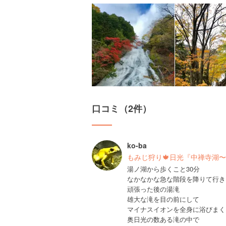
口コミ（2件）
ko-ba
もみじ狩り🍁日光『中禅寺湖
湯ノ湖から歩くこと30分
なかなかな急な階段を降りて行き
頑張った後の湯滝
雄大な滝を目の前にして
奥日光の数ある滝の中で