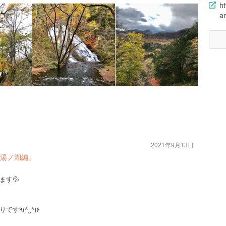
ht
am
2021年9月13日
〜湯ノ湖編』
ます💦
マイナスイオンを全身に浴びまくりです٩(^‿^)۶