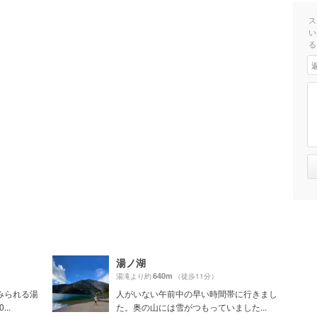
ス
い
る
湯ノ湖
640m
湯滝より約
（徒歩11分）
みられる湯
人がいない午前中の早い時間帯に行きまし
..
た。奥の山には雪がつもっていました...