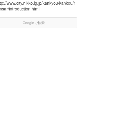
tp://www.city.nikko.lg.jp/kankyou/kankou/r
sar/introduction.html
Googleで検索