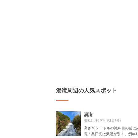
湯滝周辺の人気スポット
湯滝
0m
湯滝より約
（徒歩1分）
高さ70メートルの滝を目の前に
滝！奥日光は気温が引く、例年10.