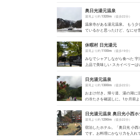
奥日光湯元温泉
1320m
湯滝より約
（徒歩22分）
温泉寺がある湯元温泉。 もう少
ているかと思ったけど、なにせ雪が
休暇村 日光湯元
1100m
湯滝より約
（徒歩19分）
みなでシャアしながら食べた 宇
上品で美味しい スカイベリーはいち
日光湯元温泉
1300m
湯滝より約
（徒歩22分）
おまけ付き。帰り道、湯の湖に
の冷たさを確認しに。1か月前より
日光湯元温泉 奥日光小西ホ
1290m
湯滝より約
（徒歩22分）
宿泊したホテル。「奥日光 小西
です。お料理にかなり力を入れてい