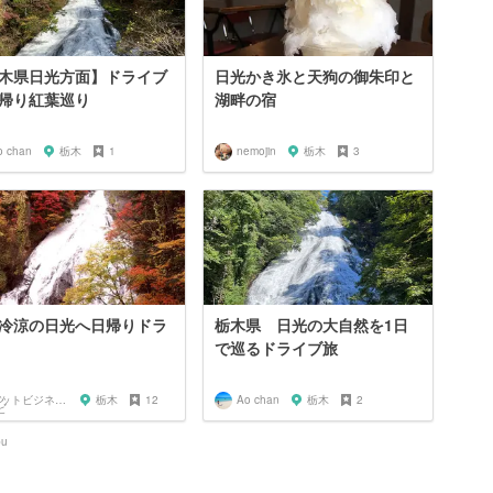
木県日光方面】ドライブ
日光かき氷と天狗の御朱印と
帰り紅葉巡り
湖畔の宿
o chan
栃木
1
nemojin
栃木
3
冷涼の日光へ日帰りドラ
栃木県 日光の大自然を1日
で巡るドライブ旅
ネットビジネスマン shinobu
栃木
12
Ao chan
栃木
2