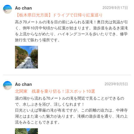
Ao chan
2023年9月17日
【栃木県日光方面】ドライブで日帰り紅葉巡り
高さ70メートルの滝を目の前にみられる湯滝！奥日光は気温が引
く、例年10月中旬頃から紅葉が始まります。遊歩道をあるき湯滝
を上流からながめたり、ハイキングコースを歩いたりでき、修学
旅行生で賑わう場所です。
Ao chan
2023年9月5日
北関東 残暑を乗り切る！涼スポット10選
湯の湖から流れる70メートルの滝を間近で見ることができるの
で、水しぶきを浴び、涼しくなれます！
日光といえば華厳の滝が有名ですが、この距離の迫力は、中禅寺
湖とはまた違った魅力があります。滝横の遊歩道を通り、滝の上
流をみることもできます。