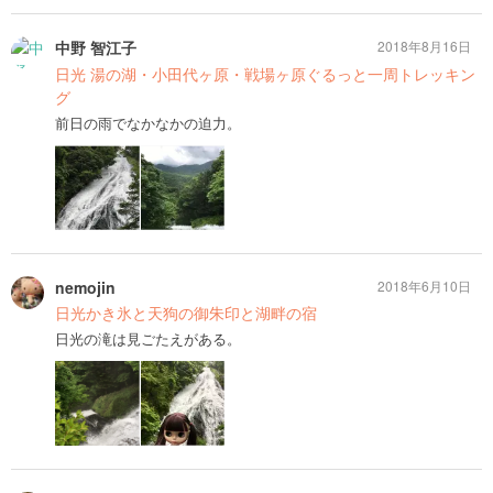
中野 智江子
2018年8月16日
日光 湯の湖・小田代ヶ原・戦場ヶ原ぐるっと一周トレッキン
グ
前日の雨でなかなかの迫力。
nemojin
2018年6月10日
日光かき氷と天狗の御朱印と湖畔の宿
日光の滝は見ごたえがある。