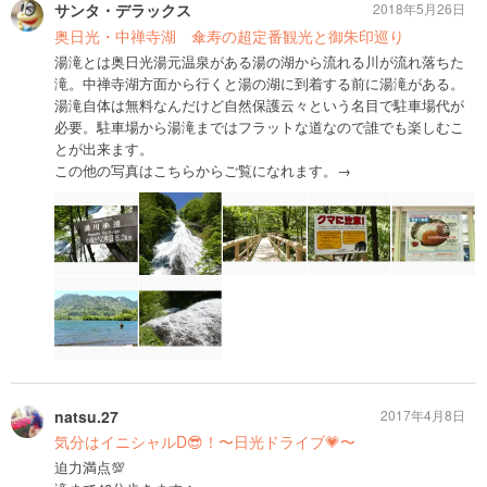
サンタ・デラックス
2018年5月26日
奥日光・中禅寺湖 傘寿の超定番観光と御朱印巡り
湯滝とは奥日光湯元温泉がある湯の湖から流れる川が流れ落ちた
滝。中禅寺湖方面から行くと湯の湖に到着する前に湯滝がある。
湯滝自体は無料なんだけど自然保護云々という名目で駐車場代が
必要。駐車場から湯滝まではフラットな道なので誰でも楽しむこ
とが出来ます。
この他の写真はこちらからご覧になれます。→
natsu.27
2017年4月8日
気分はイニシャルD😎！〜日光ドライブ💗〜
迫力満点💯