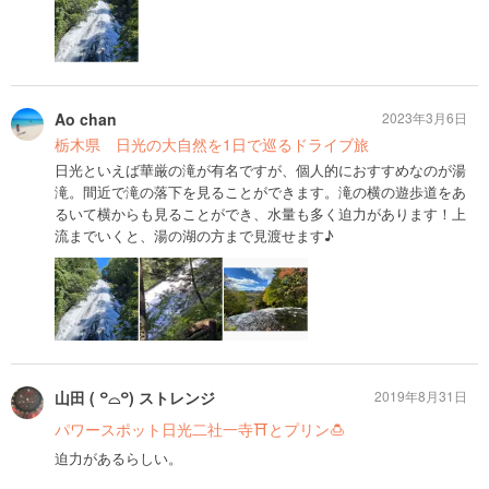
Ao chan
2023年3月6日
栃木県 日光の大自然を1日で巡るドライブ旅
日光といえば華厳の滝が有名ですが、個人的におすすめなのが湯
滝。間近で滝の落下を見ることができます。滝の横の遊歩道をあ
るいて横からも見ることができ、水量も多く迫力があります！上
流までいくと、湯の湖の方まで見渡せます♪
山田 ( ꒪⌓꒪) ストレンジ
2019年8月31日
パワースポット日光二社一寺⛩とプリン🍮
迫力があるらしい。