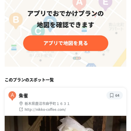
このプランのスポット一覧
朱雀
A
64
栃木県鹿沼市麻苧町１６３１
http://nikko-coffee.com/