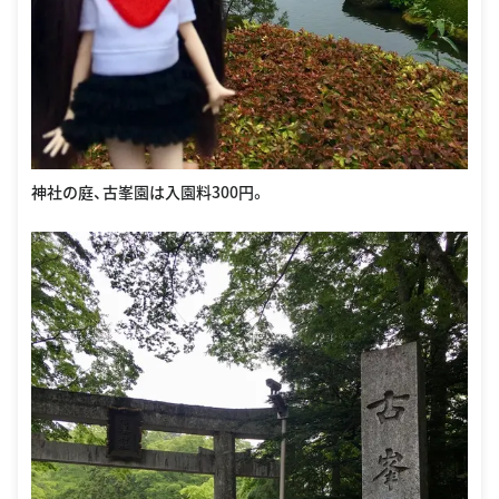
神社の庭、古峯園は入園料300円。