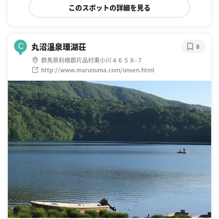
このスポットの詳細を見る
丸沼温泉環湖荘
C
8
群馬県利根郡片品村東小川４６５８-７
http://www.marunuma.com/onsen.html