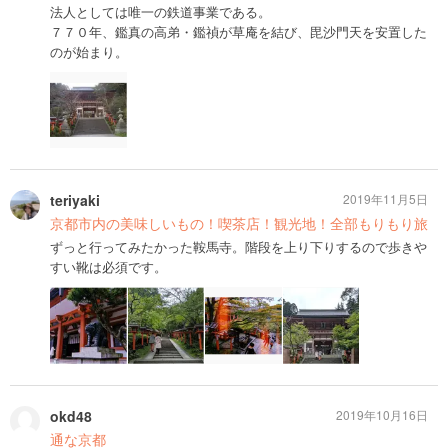
法人としては唯一の鉄道事業である。
７７０年、鑑真の高弟・鑑禎が草庵を結び、毘沙門天を安置した
のが始まり。
teriyaki
2019年11月5日
京都市内の美味しいもの！喫茶店！観光地！全部もりもり旅
ずっと行ってみたかった鞍馬寺。階段を上り下りするので歩きや
すい靴は必須です。
okd48
2019年10月16日
通な京都