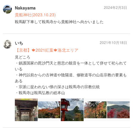
Nakayama
2024年2月3日
貴船神社(2023.10.23)
鞍馬駅下車して鞍馬寺から貴船神社へ向かいました
いち
2021年10月18日
【京都】🍁2021紅葉🍁洛北エリア
見どころ
・鎮護国家の毘沙門天と慈悲の観音を一体として併せて祀られて
いる
・神代以前からの古神道や陰陽道、修験道等の山岳宗教の要素も
ある
・宗派に捉われない懐の深さは鞍馬寺の宗教伝統
・鞍馬寺は鞍馬弘教の総本山