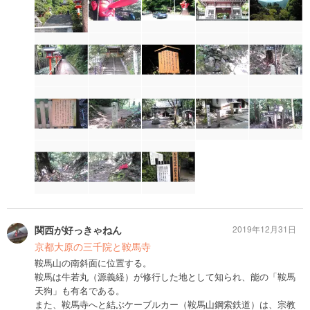
関西が好っきゃねん
2019年12月31日
京都大原の三千院と鞍馬寺
鞍馬山の南斜面に位置する。
鞍馬は牛若丸（源義経）が修行した地として知られ、能の「鞍馬
天狗」も有名である。
また、鞍馬寺へと結ぶケーブルカー（鞍馬山鋼索鉄道）は、宗教