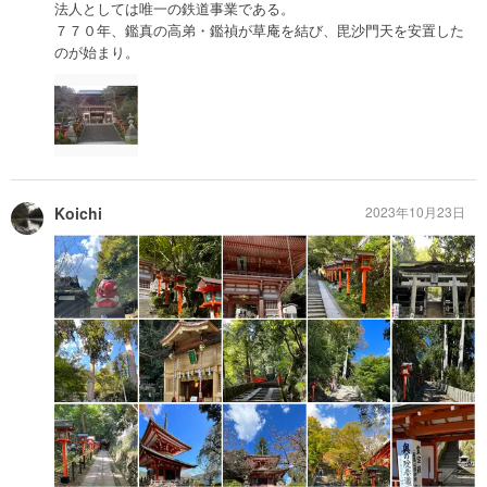
法人としては唯一の鉄道事業である。
７７０年、鑑真の高弟・鑑禎が草庵を結び、毘沙門天を安置した
のが始まり。
Koichi
2023年10月23日