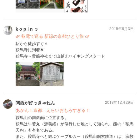
k o p i n ☺︎
2019年6月3日
🌿 叡電で巡る 新緑の京都ひとり旅 🌿
駅から徒歩すぐ🚶
鞍馬寺に到着🌟
鞍馬寺～貴船神社まで山越えハイキングスタート
関西が好っきゃねん
2018年12月29日
あかん！京都、えらいおもろすぎる！
鞍馬山の南斜面に位置する。
鞍馬は牛若丸（源義経）が修行した地として知られ、能の「鞍馬
天狗」も有名である。
また、鞍馬寺へと結ぶケーブルカー（鞍馬山鋼索鉄道）は、宗教