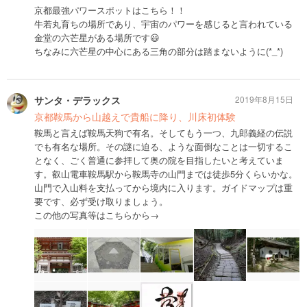
京都最強パワースポットはこちら！！
牛若丸育ちの場所であり、宇宙のパワーを感じると言われている
金堂の六芒星がある場所です😃
ちなみに六芒星の中心にある三角の部分は踏まないように(*_*)
サンタ・デラックス
2019年8月15日
京都鞍馬から山越えで貴船に降り、川床初体験
鞍馬と言えば鞍馬天狗で有名。そしてもう一つ、九郎義経の伝説
でも有名な場所。その謎に迫る、ような面倒なことは一切するこ
となく、ごく普通に参拝して奥の院を目指したいと考えていま
す。叡山電車鞍馬駅から鞍馬寺の山門までは徒歩5分くらいかな。
山門で入山料を支払ってから境内に入ります。ガイドマップは重
要です、必ず受け取りましょう。
この他の写真等はこちらから→