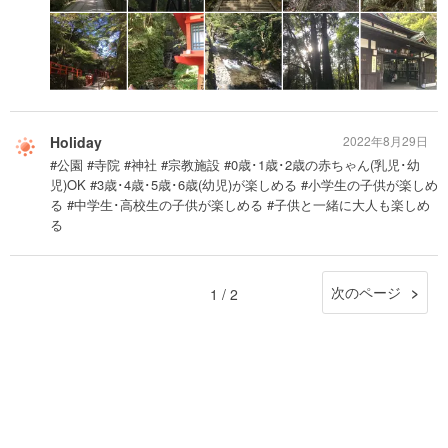
Holiday
2022年8月29日
#公園 #寺院 #神社 #宗教施設 #0歳･1歳･2歳の赤ちゃん(乳児･幼
児)OK #3歳･4歳･5歳･6歳(幼児)が楽しめる #小学生の子供が楽しめ
る #中学生･高校生の子供が楽しめる #子供と一緒に大人も楽しめ
る
次のページ
1 / 2