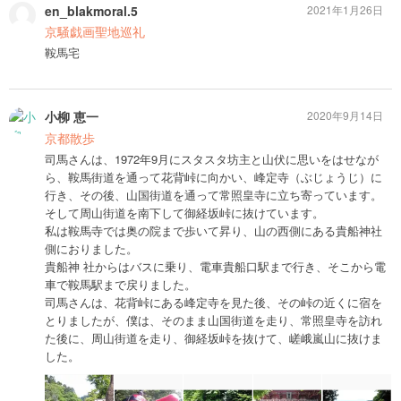
en_blakmoral.5
2021年1月26日
京騒戯画聖地巡礼
鞍馬宅
小柳 恵一
2020年9月14日
京都散歩
司馬さんは、1972年9月にスタスタ坊主と山伏に思いをはせなが
ら、鞍馬街道を通って花背峠に向かい、峰定寺（ぶじょうじ）に
行き、その後、山国街道を通って常照皇寺に立ち寄っています。
そして周山街道を南下して御経坂峠に抜けています。
私は鞍馬寺では奥の院まで歩いて昇り、山の西側にある貴船神社
側におりました。
貴船神 社からはバスに乗り、電車貴船口駅まで行き、そこから電
車で鞍馬駅まで戻りました。
司馬さんは、花背峠にある峰定寺を見た後、その峠の近くに宿を
とりましたが、僕は、そのまま山国街道を走り、常照皇寺を訪れ
た後に、周山街道を走り、御経坂峠を抜けて、嵯峨嵐山に抜けま
した。