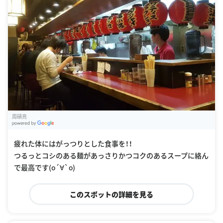
周碩亮
G
oogle Places
疲れた体にはがっつりとした食事を！！
つるっとコシのある麺があっさりかつコクのあるスープに絡ん
で最高です(о´∀`о)
このスポットの詳細を見る