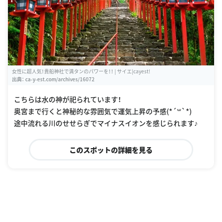
女性に超人気！貴船神社で満タンのパワーを！！ | サイエ|cayest!
出典：
ca-y-est.com/archives/16072
こちらは水の神が祀られています！
奥宮まで行くと神秘的な雰囲気で運気上昇の予感(*´꒳`*)
途中流れる川のせせらぎでマイナスイオンを感じられます♪
このスポットの詳細を見る