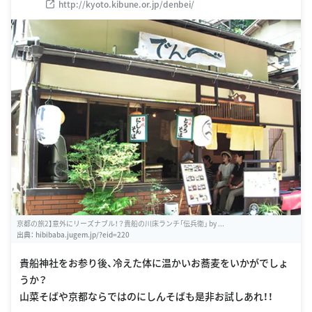
http://kyoto.kibune.or.jp/denbei/
京都の旅2】意外にリーズナブル！？貴船の川床ランチ「伝兵衛」 by ...
出典：
hibibaba.jugem.jp/?eid=220
貴船神社をお参り後、冷えた体に温かいお蕎麦をいかがでしょ
うか？
山菜そばや京都ならではのにしんそばも是非お試しあれ！！