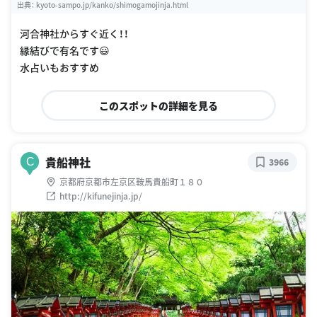
出典：
kyoto-sampo.jp/kanko/shimogamojinja.html
河合神社からすぐ近く！！
縁結びで有名です😃
水占いもおすすめ
このスポットの詳細を見る
貴船神社
C
3966
京都府京都市左京区鞍馬貴船町１８０
http://kifunejinja.jp/