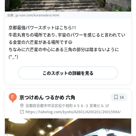
出典：
jp-isan.com/kuramadera.html
京都最強パワースポットはこちら！！
牛若丸育ちの場所であり、宇宙のパワーを感じると言われてい
る金堂の六芒星がある場所です😃
ちなみに六芒星の中心にある三角の部分は踏まないように
(*_*)
このスポットの詳細を見る
京つけめん つるかめ 六角
F
16
京都府京都市中京区松ケ枝町４５６-３ 安楽ビル 1F
https://tabelog.com/kyoto/A2601/A260201/26015984/