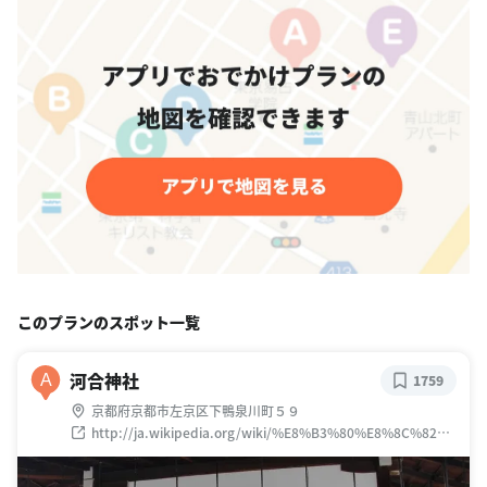
このプランのスポット一覧
河合神社
A
1759
京都府京都市左京区下鴨泉川町５９
http://ja.wikipedia.org/wiki/%E8%B3%80%E8%8C%82%E
5%BE%A1%E7%A5%96%E7%A5%9E%E7%A4%BE