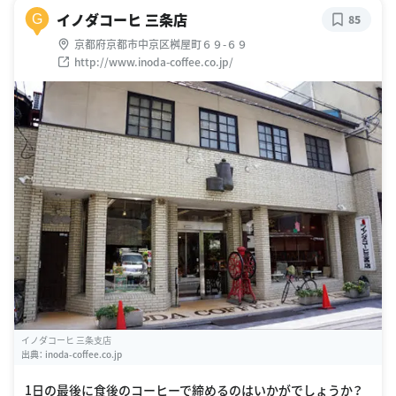
イノダコーヒ 三条店
G
85
京都府京都市中京区桝屋町６９-６９
http://www.inoda-coffee.co.jp/
イノダコーヒ 三条支店
出典：
inoda-coffee.co.jp
1日の最後に食後のコーヒーで締めるのはいかがでしょうか？