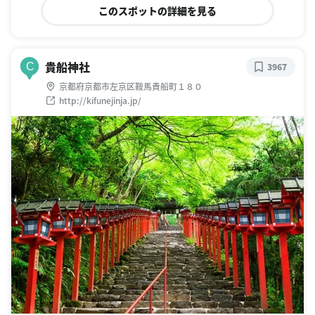
このスポットの詳細を見る
貴船神社
C
3967
京都府京都市左京区鞍馬貴船町１８０
http://kifunejinja.jp/