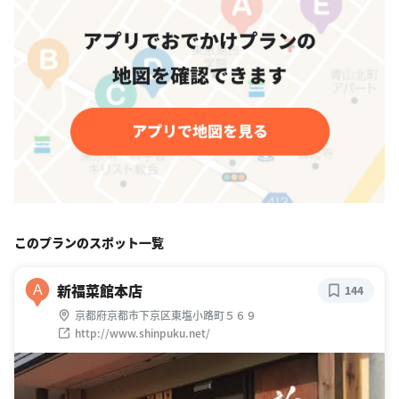
このプランのスポット一覧
新福菜館本店
A
144
京都府京都市下京区東塩小路町５６９
http://www.shinpuku.net/