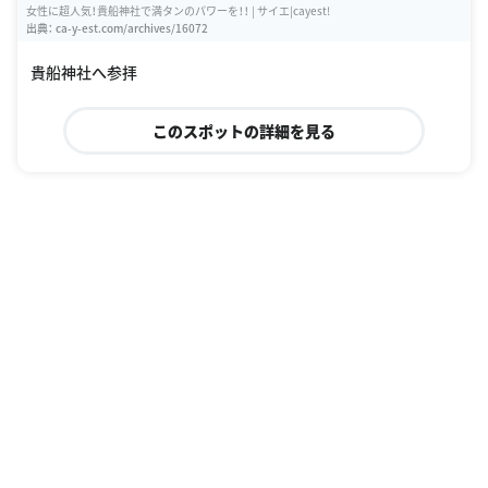
女性に超人気！貴船神社で満タンのパワーを！！ | サイエ|cayest!
出典：
ca-y-est.com/archives/16072
貴船神社へ参拝
このスポットの詳細を見る