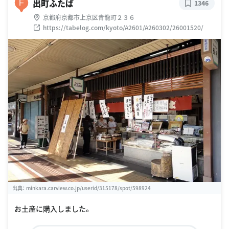
出町ふたば
F
1346
京都府京都市上京区青龍町２３６
https://tabelog.com/kyoto/A2601/A260302/26001520/
出典：
minkara.carview.co.jp/userid/315178/spot/598924
お土産に購入しました。