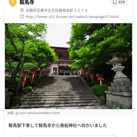
鞍馬寺
B
834
京都府京都市左京区鞍馬本町１０７４
http://home.s02.itscom.net/nabe3/newpage37.html
出典：
jp-isan.com/kuramadera.html
鞍馬駅下車して鞍馬寺から貴船神社へ向かいました