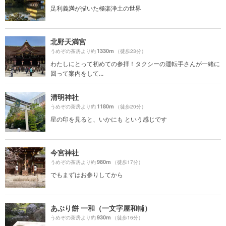
足利義満が描いた極楽浄土の世界
北野天満宮
1330m
うめぞの茶房より約
（徒歩23分）
わたしにとって初めての参拝！タクシーの運転手さんが一緒に
回って案内をして...
清明神社
1180m
うめぞの茶房より約
（徒歩20分）
星の印を見ると、いかにも という感じです
今宮神社
980m
うめぞの茶房より約
（徒歩17分）
でもまずはお参りしてから
あぶり餅 一和（一文字屋和輔）
930m
うめぞの茶房より約
（徒歩16分）