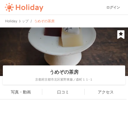
ログイン
Holiday トップ
うめぞの茶房
うめぞの茶房
京都府京都市北区紫野東藤ノ森町１１-１
写真・動画
口コミ
アクセス