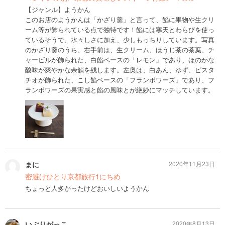
【ジャンル】ようかん
このお店のようかんは「かざり羹」と言って、餡に果物や生クリ
ーム等が飾られている点で独特です！餡には寒天とわらびを使っ
ているそうで、水々しさに加え、少しもっちりしています。写真
のかざり羹のうち、右手前は、生クリーム、ほうじ茶の茶葉、チ
ャービルが飾られた、白餡ベースの「レモン」であり、ほのかな
酸味が爽やかな余韻を残します。左奥は、白あん、ゆず、ピスタ
チオが飾られた、こし餡ベースの「フランボワーズ」であり、フ
ランボワーズの果実感と餡の風味とが絶妙にマッチしています。
まに
2020年11月23日
密避けひとり京都旅行1にちめ
ちょっと人多かったけどおいしいようかん
いぶりがっこ
2020年8月13日