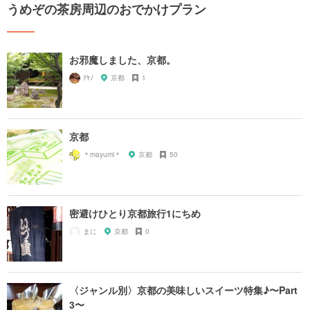
うめぞの茶房周辺のおでかけプラン
お邪魔しました、京都。
ｱﾔﾉ
京都
1
京都
＊mayumi＊
京都
50
密避けひとり京都旅行1にちめ
まに
京都
0
〈ジャンル別〉京都の美味しいスイーツ特集♪〜Part
3〜