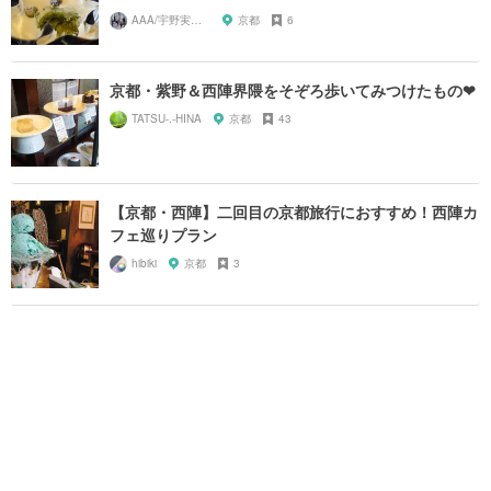
AAA/宇野実彩子推し
京都
6
京都・紫野＆西陣界隈をそぞろ歩いてみつけたもの❤
TATSU-.-HINA
京都
43
【京都・西陣】二回目の京都旅行におすすめ！西陣カ
フェ巡りプラン
hibiki
京都
3