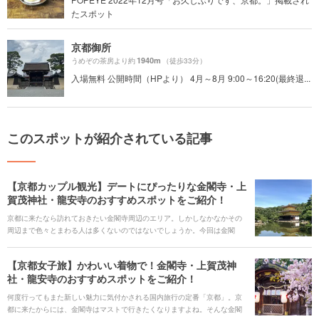
たスポット
京都御所
1940m
うめぞの茶房より約
（徒歩33分）
入場無料 公開時間（HPより） 4月～8月 9:00～16:20(最終退...
このスポットが紹介されている記事
【京都カップル観光】デートにぴったりな金閣寺・上
賀茂神社・龍安寺のおすすめスポットをご紹介！
京都に来たなら訪れておきたい金閣寺周辺のエリア。しかしなかなかその
周辺まで色々とまわる人は多くないのではないでしょうか。今回は金閣
寺・上賀茂神社・龍安寺エリアのお寺や神社、そしてグルメの定番の観光
スポットと、旅行中でもデート気分を楽しむのにぴったりな雰囲気の良い
【京都女子旅】かわいい着物で！金閣寺・上賀茂神
カフェを合わせてご紹介します。
社・龍安寺のおすすめスポットをご紹介！
何度行ってもまた新しい魅力に気付かされる国内旅行の定番「京都」。京
都に来たからには、金閣寺はマストで行きたくなりますよね。そんな金閣