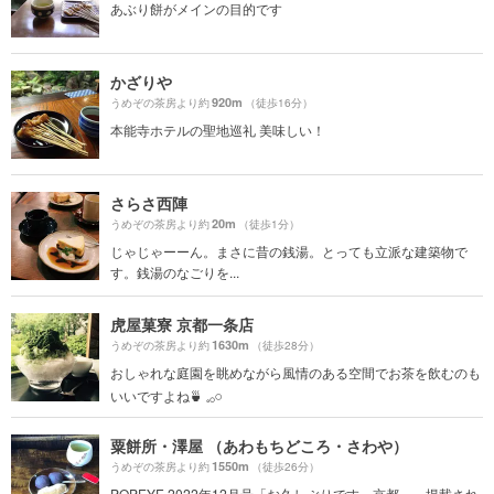
あぶり餅がメインの目的です
かざりや
920m
うめぞの茶房より約
（徒歩16分）
本能寺ホテルの聖地巡礼 美味しい！
さらさ西陣
20m
うめぞの茶房より約
（徒歩1分）
じゃじゃーーん。まさに昔の銭湯。とっても立派な建築物で
す。銭湯のなごりを...
虎屋菓寮 京都一条店
1630m
うめぞの茶房より約
（徒歩28分）
おしゃれな庭園を眺めながら風情のある空間でお茶を飲むのも
いいですよね🍵 𓈒𓂂𓏸
粟餅所・澤屋 （あわもちどころ・さわや）
1550m
うめぞの茶房より約
（徒歩26分）
POPEYE 2022年12月号「お久しぶりです、京都。」掲載され