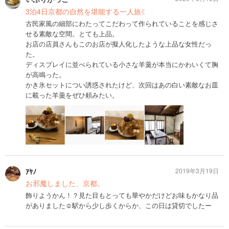
3泊4日京都の自然を堪能する一人旅☾
古民家風の細部にわたってこだわって作られていることを感じさ
せる素敵な空間。とても上品。
お店の店員さんもこのお店が擬人化したような上品な女性だっ
た。
ディスプレイに並べられている小さな羊羹が本当にかわいくて胸
が高鳴った。
かき氷セットについ誘惑されたけど、次回はあの白い素敵なお皿
に載った羊羹をぜひ頼みたい。
ｱﾔﾉ
2019年3月19日
お邪魔しました、京都。
飾りようかん！？見た目もとっても華やかだけどお味もかなり品
がありました☺︎駅から少し歩くからか、この日は貸切でしたー