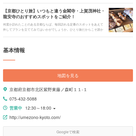
寺周辺にある、店内やメニューも女子旅らしい魅力満載のグルメスポット
や、たくさん写真を撮りたくなる着物で訪れるのにぴったりな寺社と甘味
【京都ひとり旅】いつもと違う金閣寺・上賀茂神社・
処のフォトジェニックスポットをまとめてご紹介します。
龍安寺のおすすめスポットをご紹介！
何度か訪れたことのある京都ならば、毎回訪れる定番のスポットをあえて
外してプランを立ててみてはいかがでしょうか。ひとり旅だからこそ誰か
に気兼ねすることなくゆっくりと楽しめるカフェや寺・神社、パッと食べ
るのにも京都ならではのこだわりを感じさせるテイクアウトグルメをご紹
介します。
基本情報
地図を見る
京都府京都市北区紫野東藤ノ森町１１-１
075-432-5088
営業中
12:30～18:00
http://umezono-kyoto.com/
Googleで検索