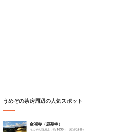
うめぞの茶房周辺の人気スポット
金閣寺（鹿苑寺）
1630m
うめぞの茶房より約
（徒歩28分）