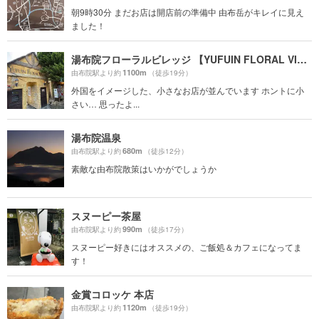
朝9時30分 まだお店は開店前の準備中 由布岳がキレイに見え
ました！
湯布院フローラルビレッジ 【YUFUIN FLORAL VILLAGE】
1100m
由布院駅より約
（徒歩19分）
外国をイメージした、小さなお店が並んでいます ホントに小
さい… 思ったよ...
湯布院温泉
680m
由布院駅より約
（徒歩12分）
素敵な由布院散策はいかがでしょうか
スヌーピー茶屋
990m
由布院駅より約
（徒歩17分）
スヌーピー好きにはオススメの、ご飯処＆カフェになってま
す！
金賞コロッケ 本店
1120m
由布院駅より約
（徒歩19分）