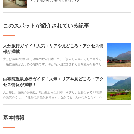
どこか懐かしい昭和のかおり♪
このスポットが紹介されている記事
大分旅行ガイド！人気エリアや見どころ・アクセス情
報が満載！
大分は温泉の湧出量と源泉の数が日本一で、『おんせん県』として観光と
一緒に温泉が楽しめる場所です。海と高い山に囲まれた自然豊かな各エリ
アの観光スポットをめぐれば、温泉はもちろん、歴史や文化、アート、個
性的なテーマパークやご当地グルメまで、見どころがたくさんです。電車
由布院温泉旅行ガイド！人気エリアや見どころ・アク
や路線バスでのんびり、また車でドライブしながら、旅を楽しみましょ
セス情報が満載！
う。 今回は、見どころや有名な観光スポットからご当地グルメ、アクセス
情報、季節のイベント、ホテルまで、大分旅行のすべてをまるごとご紹介
大分県は、温泉の源泉数、湧出量ともに日本一を誇り、世界にある11種類
いたします！
の泉質のうち、10種類の泉質があります。なかでも、九州のみならず、今
や人気は全国区となった由布院温泉は、由布岳山麓に広がる湯の里です。
周りには自然も豊富なことから、景色も格別。日頃の喧騒を忘れてのんび
りした観光が楽しめます。 美術館などのアートスポットやおしゃれなレス
基本情報
トラン、スイーツ店も多く、特に女性に人気です。さほど広くはないので
計画的にプランを立てて、効率よく巡りましょう。