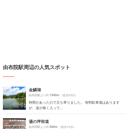
由布院駅周辺の人気スポット
金鱗湖
1340m
由布院駅より約
（徒歩23分）
時間があったので立ち寄りました。 有料駐車場はあります
が、道が狭く入って...
湯の坪街道
560m
由布院駅より約
（徒歩10分）