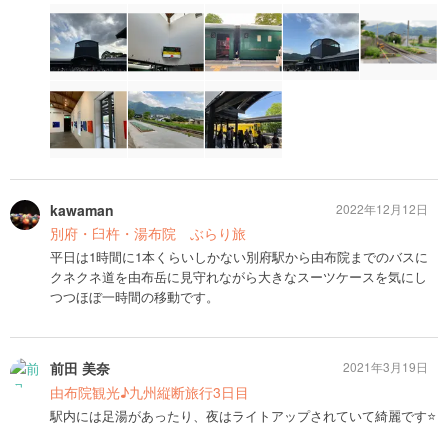
kawaman
2022年12月12日
別府・臼杵・湯布院 ぶらり旅
平日は1時間に1本くらいしかない別府駅から由布院までのバスに
クネクネ道を由布岳に見守れながら大きなスーツケースを気にし
つつほぼ一時間の移動です。
前田 美奈
2021年3月19日
由布院観光♪九州縦断旅行3日目
駅内には足湯があったり、夜はライトアップされていて綺麗です⭐️