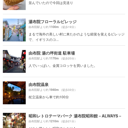
並んでいたので今回は見送り
湯布院フローラルビレッジ
1100m
由布院駅より約
（徒歩19分）
まるで海外の美しい村に来たかのような錯覚を覚えるビレッジ
で、イギリスのコ...
由布院 湯の坪街道 駐車場
1170m
由布院駅より約
（徒歩20分）
人でいっぱい。金賞コロッケを買いました。
由布院温泉
1940m
由布院駅より約
（徒歩33分）
杖立温泉から車で約100分
昭和レトロテーマパーク 湯布院昭和館－ALWAYS－
1210m
由布院駅より約
（徒歩21分）