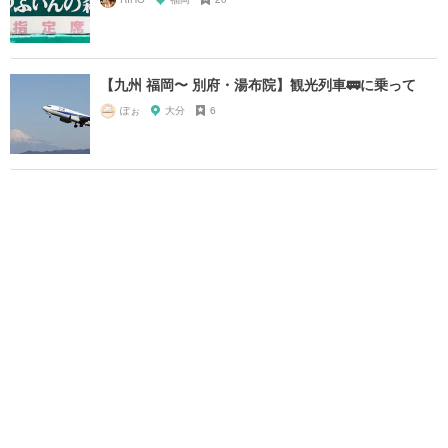
【九州 福岡〜 別府・湯布院】観光列車🚃に乗って
ぽぉ
大分
6