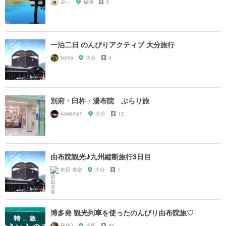
みぃ
福岡
3
一泊二日 のんびりアクティブ 大分旅行
koma
大分
4
別府・臼杵・湯布院 ぶらり旅
kawaman
大分
12
由布院観光♪九州縦断旅行3日目
前田 美奈
大分
1
博多発 観光列車を使ったのんびり由布院旅♡
RIHO
福岡
20