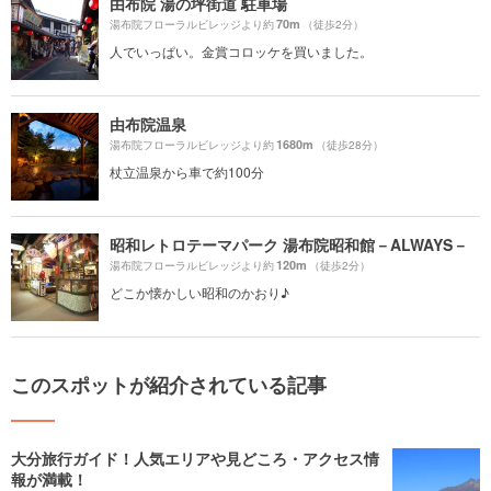
由布院 湯の坪街道 駐車場
70m
湯布院フローラルビレッジより約
（徒歩2分）
人でいっぱい。金賞コロッケを買いました。
由布院温泉
1680m
湯布院フローラルビレッジより約
（徒歩28分）
杖立温泉から車で約100分
昭和レトロテーマパーク 湯布院昭和館－ALWAYS－
120m
湯布院フローラルビレッジより約
（徒歩2分）
どこか懐かしい昭和のかおり♪
このスポットが紹介されている記事
大分旅行ガイド！人気エリアや見どころ・アクセス情
報が満載！