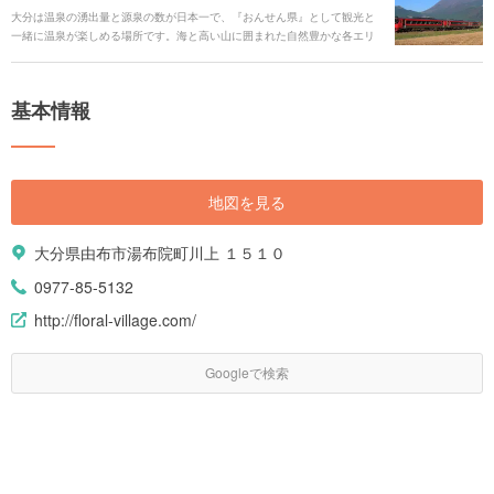
大分は温泉の湧出量と源泉の数が日本一で、『おんせん県』として観光と
一緒に温泉が楽しめる場所です。海と高い山に囲まれた自然豊かな各エリ
アの観光スポットをめぐれば、温泉はもちろん、歴史や文化、アート、個
性的なテーマパークやご当地グルメまで、見どころがたくさんです。電車
や路線バスでのんびり、また車でドライブしながら、旅を楽しみましょ
基本情報
う。 今回は、見どころや有名な観光スポットからご当地グルメ、アクセス
情報、季節のイベント、ホテルまで、大分旅行のすべてをまるごとご紹介
いたします！
地図を見る
大分県由布市湯布院町川上 １５１０
0977-85-5132
http://floral-village.com/
Googleで検索