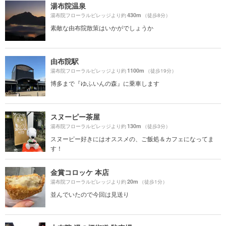
湯布院温泉
430m
湯布院フローラルビレッジより約
（徒歩8分）
素敵な由布院散策はいかがでしょうか
由布院駅
1100m
湯布院フローラルビレッジより約
（徒歩19分）
博多まで『ゆふいんの森』に乗車します
スヌーピー茶屋
130m
湯布院フローラルビレッジより約
（徒歩3分）
スヌーピー好きにはオススメの、ご飯処＆カフェになってま
す！
金賞コロッケ 本店
20m
湯布院フローラルビレッジより約
（徒歩1分）
並んでいたので今回は見送り