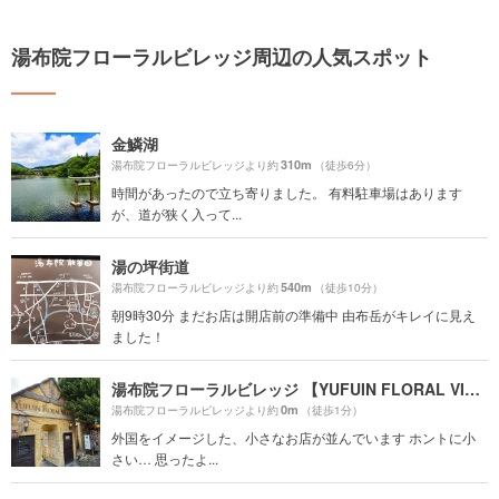
湯布院フローラルビレッジ周辺の人気スポット
金鱗湖
310m
湯布院フローラルビレッジより約
（徒歩6分）
時間があったので立ち寄りました。 有料駐車場はあります
が、道が狭く入って...
湯の坪街道
540m
湯布院フローラルビレッジより約
（徒歩10分）
朝9時30分 まだお店は開店前の準備中 由布岳がキレイに見え
ました！
湯布院フローラルビレッジ 【YUFUIN FLORAL VILLAGE】
0m
湯布院フローラルビレッジより約
（徒歩1分）
外国をイメージした、小さなお店が並んでいます ホントに小
さい… 思ったよ...