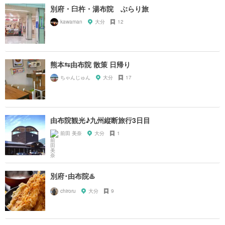
別府・臼杵・湯布院 ぶらり旅
kawaman
大分
12
熊本⇆由布院 散策 日帰り
ちゃんじゅん
大分
17
由布院観光♪九州縦断旅行3日目
前田 美奈
大分
1
別府･由布院♨️
chiroru
大分
9