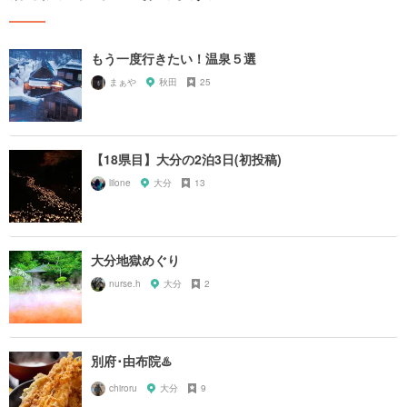
もう一度行きたい！温泉５選
まぁや
秋田
25
【18県目】大分の2泊3日(初投稿)
lilone
大分
13
大分地獄めぐり
nurse.h
大分
2
別府･由布院♨️
chiroru
大分
9