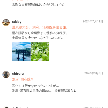
素敵な由布院散策はいかがでしょうか
tabby
2024年7月11日
温泉県大分。別府、湯布院を巡る旅。
湯布院駅から金鱗湖まで徒歩20分程度。
土産物屋を冷やかしながらぶらぶら。
chiroru
2020年3月8日
別府･由布院♨️
私たちは行かなかったのですが…
別府･湯布院温泉旅の締めに、湯布院温泉も♨️
2020年1月26日