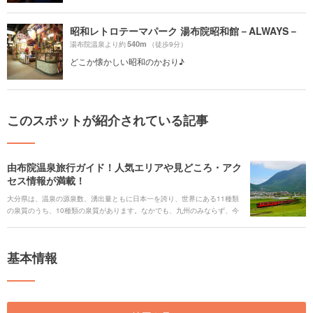
昭和レトロテーマパーク 湯布院昭和館－ALWAYS－
540m
湯布院温泉より約
（徒歩9分）
どこか懐かしい昭和のかおり♪
このスポットが紹介されている記事
由布院温泉旅行ガイド！人気エリアや見どころ・アク
セス情報が満載！
大分県は、温泉の源泉数、湧出量ともに日本一を誇り、世界にある11種類
の泉質のうち、10種類の泉質があります。なかでも、九州のみならず、今
や人気は全国区となった由布院温泉は、由布岳山麓に広がる湯の里です。
周りには自然も豊富なことから、景色も格別。日頃の喧騒を忘れてのんび
りした観光が楽しめます。 美術館などのアートスポットやおしゃれなレス
基本情報
トラン、スイーツ店も多く、特に女性に人気です。さほど広くはないので
計画的にプランを立てて、効率よく巡りましょう。