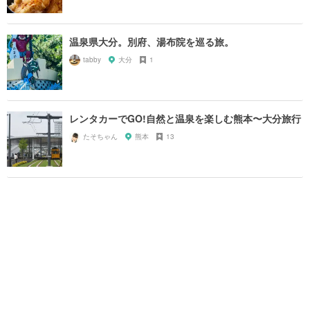
温泉県大分。別府、湯布院を巡る旅。
tabby
大分
1
レンタカーでGO!自然と温泉を楽しむ熊本〜大分旅行
たそちゃん
熊本
13