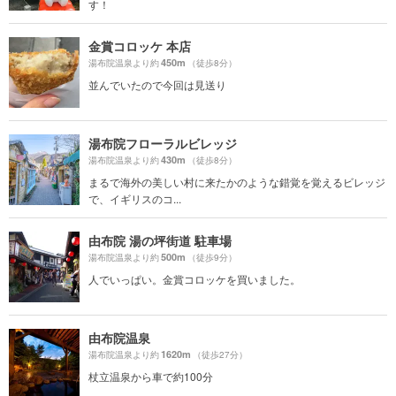
す！
金賞コロッケ 本店
450m
湯布院温泉より約
（徒歩8分）
並んでいたので今回は見送り
湯布院フローラルビレッジ
430m
湯布院温泉より約
（徒歩8分）
まるで海外の美しい村に来たかのような錯覚を覚えるビレッジ
で、イギリスのコ...
由布院 湯の坪街道 駐車場
500m
湯布院温泉より約
（徒歩9分）
人でいっぱい。金賞コロッケを買いました。
由布院温泉
1620m
湯布院温泉より約
（徒歩27分）
杖立温泉から車で約100分