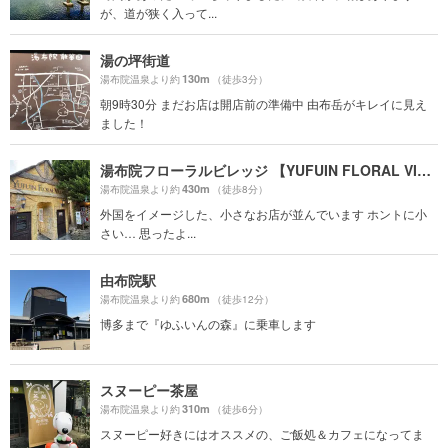
が、道が狭く入って...
湯の坪街道
130m
湯布院温泉より約
（徒歩3分）
朝9時30分 まだお店は開店前の準備中 由布岳がキレイに見え
ました！
湯布院フローラルビレッジ 【YUFUIN FLORAL VILLAGE】
430m
湯布院温泉より約
（徒歩8分）
外国をイメージした、小さなお店が並んでいます ホントに小
さい… 思ったよ...
由布院駅
680m
湯布院温泉より約
（徒歩12分）
博多まで『ゆふいんの森』に乗車します
スヌーピー茶屋
310m
湯布院温泉より約
（徒歩6分）
スヌーピー好きにはオススメの、ご飯処＆カフェになってま