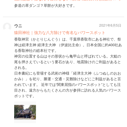
参道の草ダンゴ？草餅が大好きです。
ウニ
2021年6月5日
猿田神社｜強力な八方除けで有名なパワースポット
香取神宮（かとりじんぐう）は、千葉県香取市にある神社で、祭
神は経津主神 経津主大神 （伊波比主命）。日本全国に約400社あ
る香取神社の総本社です。
神宮の位置する山はその形状から亀甲山と呼ばれている。大鯰の
尾を押さえているという要石があり、地震除けのご利益があると
される。
日本書紀にも登場する武術の神様「経津主大神（ふつぬしのおお
かみ）」を祀り、勝運・交通・災難除けなどにご利益があると言
われています。 近年では“関東屈指のパワースポット”としても注
目され、遠方からもたくさんの方が参拝に訪れる人気のパワース
ポットです。