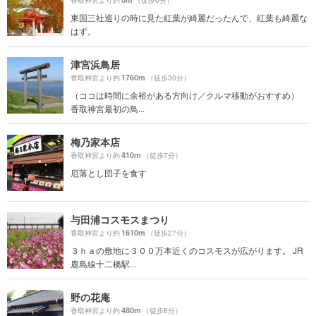
香取神宮より約
（徒歩0分）
東国三社巡りの時に見た紅葉が綺麗だったんで、紅葉も綺麗な
はず。
津宮浜鳥居
1760m
香取神宮より約
（徒歩30分）
（ココは時間に余裕がある方向け／クルマ移動がおすすめ）
香取神宮最初の鳥...
梅乃家本店
410m
香取神宮より約
（徒歩7分）
厄落とし団子を食す
与田浦コスモスまつり
1610m
香取神宮より約
（徒歩27分）
３ｈａの敷地に３００万本近くのコスモスが広がります。 JR
鹿島線十二橋駅...
野の花庵
480m
香取神宮より約
（徒歩8分）