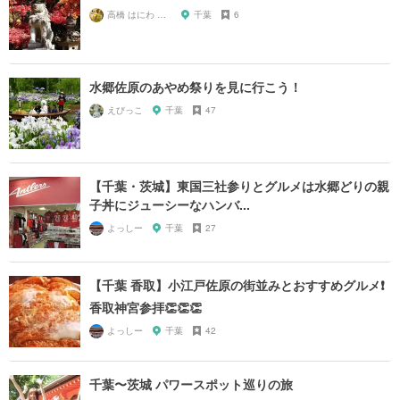
高橋 はにわ ブラックパンサー
千葉
6
水郷佐原のあやめ祭りを見に行こう！
えびっこ
千葉
47
【千葉・茨城】東国三社参りとグルメは水郷どりの親
子丼にジューシーなハンバ...
よっしー
千葉
27
【千葉 香取】小江戸佐原の街並みとおすすめグルメ❗️
香取神宮参拝👏👏👏
よっしー
千葉
42
千葉〜茨城 パワースポット巡りの旅