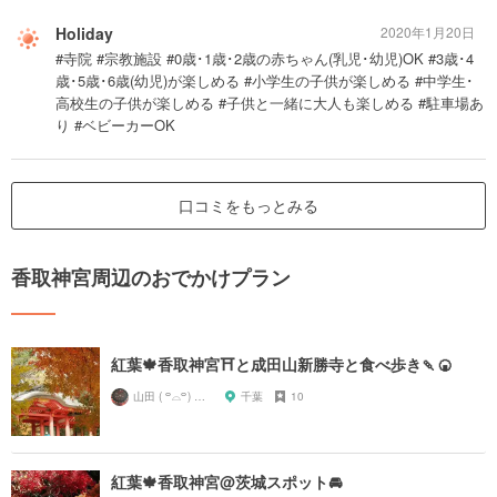
Holiday
2020年1月20日
#寺院 #宗教施設 #0歳･1歳･2歳の赤ちゃん(乳児･幼児)OK #3歳･4
歳･5歳･6歳(幼児)が楽しめる #小学生の子供が楽しめる #中学生･
高校生の子供が楽しめる #子供と一緒に大人も楽しめる #駐車場あ
り #ベビーカーOK
口コミをもっとみる
香取神宮周辺のおでかけプラン
紅葉🍁香取神宮⛩と成田山新勝寺と食べ歩き🍡🍘
山田 ( ꒪⌓꒪) ストレンジ
千葉
10
紅葉🍁香取神宮@茨城スポット🚘