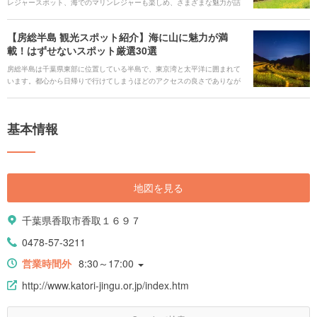
レジャースポット、海でのマリンレジャーも楽しめ、さまざまな魅力が詰
まっています。 沿岸や花畑の爽快なドライブが楽しめたり、レトロなロー
カル列車に乗ってのんびり揺られたり。三方を海に囲まれているので、新
【房総半島 観光スポット紹介】海に山に魅力が満
鮮な魚介を堪能できたり、と楽しみ方はいろいろです。 都心からであれば
載！はずせないスポット厳選30選
思い立ったら気軽にアクセスでき、また東京観光の折に一足伸ばしてみる
のもオススメです。今回は、千葉の多彩な見どころをご紹介します。
房総半島は千葉県東部に位置している半島で、東京湾と太平洋に囲まれて
います。都心から日帰りで行けてしまうほどのアクセスの良さでありなが
ら、自然豊かでリゾート感あふれる雰囲気が漂っています。 そんな房総半
島には、太平洋の恵みがたっぷりのグルメやここだけでしか見られない絶
景、レジャーなどの魅力あふれる観光スポットがたくさんあります。絶対
基本情報
はずせない定番から穴場まで、房総半島のおすすめ厳選スポットを30選ご
紹介します。
地図を見る
千葉県香取市香取１６９７
0478-57-3211
営業時間外
8:30～17:00
http://www.katori-jingu.or.jp/index.htm