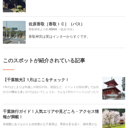
佐原香取［香取ＩＣ］（バス）
850m
香取神宮より約
（徒歩15分）
香取神宮は実はインターからすぐです。
このスポットが紹介されている記事
【千葉観光】1月はここをチェック！
1年のはじまりは年越しや初日の出、初詣など、イベントが目白押しでお出
かけの機会も多いのではないでしょうか。そんな1月のイベントにぴったり
な千葉県のスポットをご紹介します。
千葉旅行ガイド！人気エリアや見どころ・アクセス情
報が満載！
首都圏にありながらも自然豊かな千葉県は、季節を彩る花々、個性豊かな