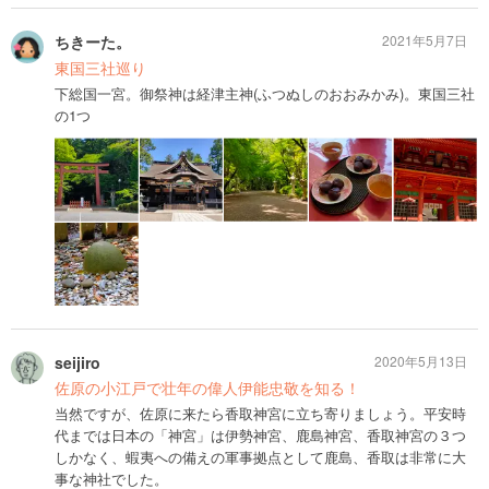
ちきーた。
2021年5月7日
東国三社巡り
下総国一宮。御祭神は経津主神(ふつぬしのおおみかみ)。東国三社
の1つ
seijiro
2020年5月13日
佐原の小江戸で壮年の偉人伊能忠敬を知る！
当然ですが、佐原に来たら香取神宮に立ち寄りましょう。平安時
代までは日本の「神宮」は伊勢神宮、鹿島神宮、香取神宮の３つ
しかなく、蝦夷への備えの軍事拠点として鹿島、香取は非常に大
事な神社でした。