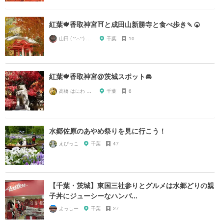
紅葉🍁香取神宮⛩と成田山新勝寺と食べ歩き🍡🍘
山田 ( ꒪⌓꒪) ストレンジ
千葉
10
紅葉🍁香取神宮@茨城スポット🚘
高橋 はにわ ブラックパンサー
千葉
6
水郷佐原のあやめ祭りを見に行こう！
えびっこ
千葉
47
【千葉・茨城】東国三社参りとグルメは水郷どりの親
子丼にジューシーなハンバ...
よっしー
千葉
27