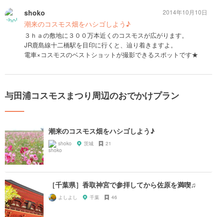
shoko
2014年10月10日
潮来のコスモス畑をハシゴしよう♪
３ｈａの敷地に３００万本近くのコスモスが広がります。
JR鹿島線十二橋駅を目印に行くと、辿り着きますよ。
電車×コスモスのベストショットが撮影できるスポットです★
与田浦コスモスまつり周辺のおでかけプラン
潮来のコスモス畑をハシゴしよう♪
shoko
茨城
21
［千葉県］香取神宮で参拝してから佐原を満喫♫
よしよし
千葉
46