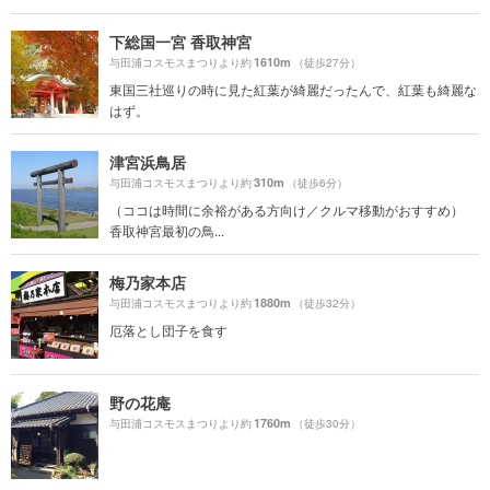
下総国一宮 香取神宮
1610m
与田浦コスモスまつりより約
（徒歩27分）
東国三社巡りの時に見た紅葉が綺麗だったんで、紅葉も綺麗な
はず。
津宮浜鳥居
310m
与田浦コスモスまつりより約
（徒歩6分）
（ココは時間に余裕がある方向け／クルマ移動がおすすめ）
香取神宮最初の鳥...
梅乃家本店
1880m
与田浦コスモスまつりより約
（徒歩32分）
厄落とし団子を食す
野の花庵
1760m
与田浦コスモスまつりより約
（徒歩30分）