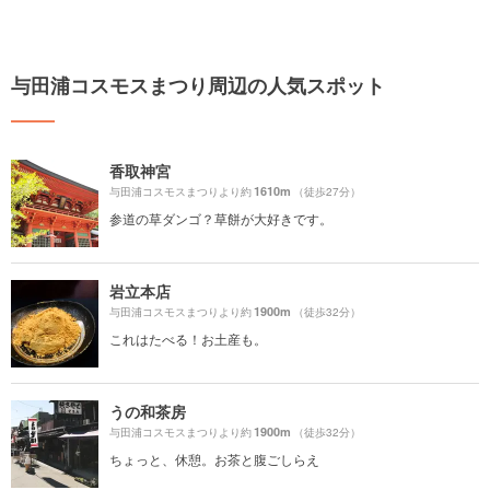
与田浦コスモスまつり周辺の人気スポット
香取神宮
1610m
与田浦コスモスまつりより約
（徒歩27分）
参道の草ダンゴ？草餅が大好きです。
岩立本店
1900m
与田浦コスモスまつりより約
（徒歩32分）
これはたべる！お土産も。
うの和茶房
1900m
与田浦コスモスまつりより約
（徒歩32分）
ちょっと、休憩。お茶と腹ごしらえ