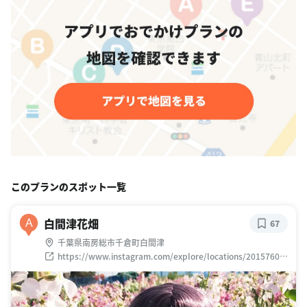
このプランのスポット一覧
白間津花畑
A
67
千葉県南房総市千倉町白間津
https://www.instagram.com/explore/locations/20157604
7011400