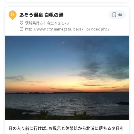
あそう温泉 白帆の湯
G
40
茨城県行方市麻生４２１-３
http://www.city.namegata.ibaraki.jp/index.php?
code=590
日の入り前に行けば、お風呂と休憩処から北浦に落ちる夕日を