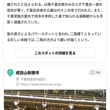
備されたと伝えられる。以降千葉宗家のみならず千葉氏一族の
信仰が篤く、千葉氏宗家の元服は代々この寺で行われた。また、
千葉常胤の案内で同寺を参拝した事で知られる源頼朝からも手
厚く保護されていた。
星の導きによるパワースポットと言われ、二階建てとなってい
る珍しい本殿では、二階の方がより願いが届くという。
このスポットの詳細を見る
成田山新勝寺
C
700
千葉県成田市成田１
https://www.naritasan.or.jp/