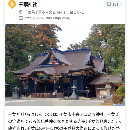
千葉神社
B
161
千葉県千葉市中央区院内１丁目１６-１
http://www.chibajinja.com/
千葉神社（ちばじんじゃ）は、千葉市中央区にある神社。千葉氏
の守護神である妙見菩薩を本尊とする寺院（千葉妙見宮）として
建立され、千葉氏の祖平忠常の子覚算大僧正によって伽藍が整