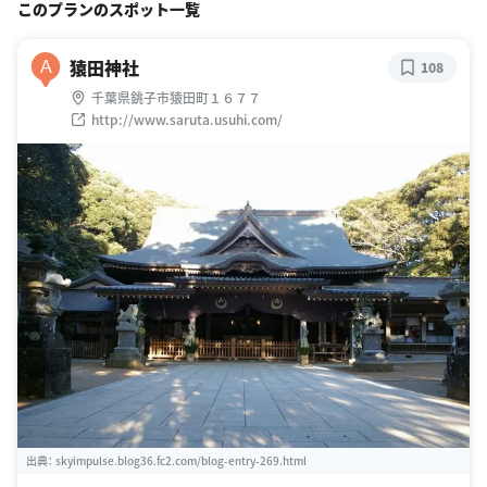
このプランのスポット一覧
猿田神社
A
108
千葉県銚子市猿田町１６７７
http://www.saruta.usuhi.com/
出典：
skyimpulse.blog36.fc2.com/blog-entry-269.html