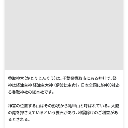
香取神宮（かとりじんぐう）は、千葉県香取市にある神社で、祭
神は経津主神 経津主大神 （伊波比主命）。日本全国に約400社あ
る香取神社の総本社です。
神宮の位置する山はその形状から亀甲山と呼ばれている。大鯰
の尾を押さえているという要石があり、地震除けのご利益があ
るとされる。
日本書紀にも登場する武術の神様「経津主大神（ふつぬしのお
おかみ）」を祀り、勝運・交通・災難除けなどにご利益があると言
われています。 近年では“関東屈指のパワースポット”としても
注目され、遠方からもたくさんの方が参拝に訪れる人気のパワ
ースポットです。