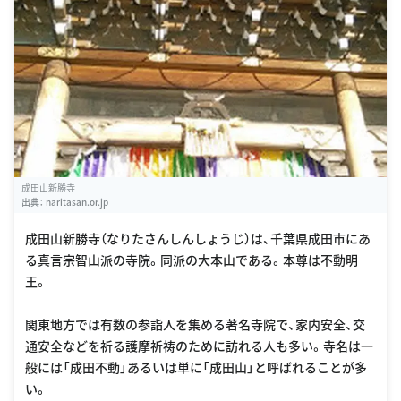
成田山新勝寺
出典：
naritasan.or.jp
成田山新勝寺（なりたさんしんしょうじ）は、千葉県成田市にあ
る真言宗智山派の寺院。同派の大本山である。本尊は不動明
王。
関東地方では有数の参詣人を集める著名寺院で、家内安全、交
通安全などを祈る護摩祈祷のために訪れる人も多い。寺名は一
般には「成田不動」あるいは単に「成田山」と呼ばれることが多
い。