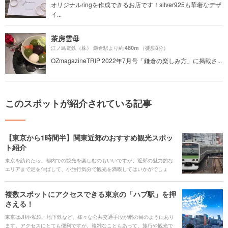
オリジナルringを作成できるお店です！silver925も華奢なデザ
イ...
茶房雲母
480m
江ノ島電鉄（株） 鎌倉駅より約
（徒歩8分）
OZmagazineTRIP 2022年7月号「鎌倉の楽しみ方」に掲載さ...
このスポットが紹介されている記事
【東京から1時間半】関東近郊のおすすめ観光スポッ
ト紹介
東京を訪れたら、都内での観光を楽しむのもいいですが、近郊の魅力的な
エリアまで足を伸ばして、小旅行気分で観光を満喫してはいかがでしょ
う。今回は、大人気の千葉・浦安の東京ディズニーランドから、横浜、鎌
倉に箱根湯本、そして長野・軽井沢まで、山手線の駅から1時間半以内で行
複数スポットにアクセスできる東京の「ハブ駅」を押
けるエリアと、そのエリアおすすめのスポットをご紹介します。
さえる！
東京はJRや私鉄、地下鉄など、様々な公共交通手段が網の目のようにあり
ます。アクセスにとても便利ですが、複雑なこともあって、旅行や観光で