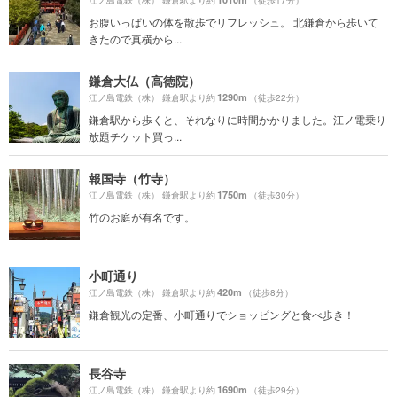
お腹いっぱいの体を散歩でリフレッシュ。 北鎌倉から歩いて
きたので真横から...
鎌倉大仏（高徳院）
1290m
江ノ島電鉄（株） 鎌倉駅より約
（徒歩22分）
鎌倉駅から歩くと、それなりに時間かかりました。江ノ電乗り
放題チケット買っ...
報国寺（竹寺）
1750m
江ノ島電鉄（株） 鎌倉駅より約
（徒歩30分）
竹のお庭が有名です。
小町通り
420m
江ノ島電鉄（株） 鎌倉駅より約
（徒歩8分）
鎌倉観光の定番、小町通りでショッピングと食べ歩き！
長谷寺
1690m
江ノ島電鉄（株） 鎌倉駅より約
（徒歩29分）