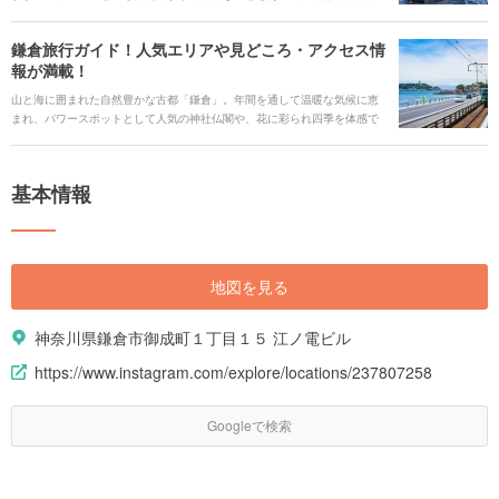
利用する際、ちょっと難しいと感じてしまうこともあるかもしれません。
ですが、多くの交通網が交差して接続する「ハブ駅」を押さえておけば、
鎌倉旅行ガイド！人気エリアや見どころ・アクセス情
電車を使って東京から目的の観光エリアへとスムーズに移動できること間
報が満載！
違いなしです。 今回は、東京でも特に利用しやすい「ハブ駅」と、それぞ
れの駅から行ける人気の観光エリアをご紹介します。
山と海に囲まれた自然豊かな古都「鎌倉」。年間を通して温暖な気候に恵
まれ、パワースポットとして人気の神社仏閣や、花に彩られ四季を体感で
きるスポットが点在。新旧混ざり合う独特の雰囲気が人々を魅了します。
首都圏からは約1時間というアクセスの良さや訪れるごとに違う表情を見せ
てくれるのも人気の理由です。 鎌倉観光なら外せない定番エリアから穴場
基本情報
スポット、抑えておきたいグルメスポットまで、鎌倉の魅力を存分にご紹
介します。
地図を見る
神奈川県鎌倉市御成町１丁目１５ 江ノ電ビル
https://www.instagram.com/explore/locations/237807258
Googleで検索