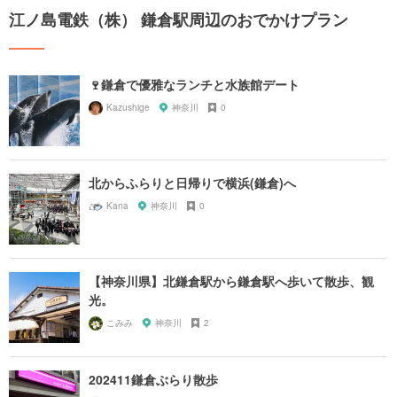
江ノ島電鉄（株） 鎌倉駅周辺のおでかけプラン
🍷鎌倉で優雅なランチと水族館デート
Kazushige
神奈川
0
北からふらりと日帰りで横浜(鎌倉)へ
Kana
神奈川
0
【神奈川県】北鎌倉駅から鎌倉駅へ歩いて散歩、観
光。
こみみ
神奈川
2
202411鎌倉ぶらり散歩