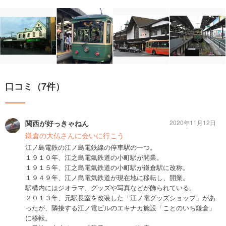
口コミ（7件）
関西が好っきゃねん
2020年11月12日
鎌倉の大仏さんに会いに行こう
江ノ島電鉄の江ノ島電鉄線の停車駅の一つ。
１９１０年、江之島電氣鉄道の小町駅が開業。
１９１５年、江之島電氣鉄道の小町駅が鎌倉駅に改称。
１９４９年、江ノ島電気鉄道が現在地に移転し、開業。
駅構内にはジオラマ、グッズや写真などが飾られている。
２０１３年、元駅長室を改装した「江ノ電グッズショップ」があ
ったが、隣接する江ノ電ビルのエキナカ施設「ことのいち鎌倉」
に移転。