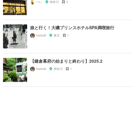
ぺい
神奈川
0
娘と行く！大磯プリンスホテルSPA満喫旅行
hatsuki
東京
1
【鎌倉幕府の始まりと終わり】2025.2
hatsuki
神奈川
1