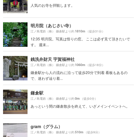
人気のお寺を拝観します。
明月院（あじさい寺）
1810m
江ノ島電鉄（株） 鎌倉駅より約
（徒歩31分）
12:35 明月院。写真は悟りの窓。 ここは必ず見て頂きたいで
す。 週末...
銭洗弁財天 宇賀福神社
1060m
江ノ島電鉄（株） 鎌倉駅より約
（徒歩18分）
鎌倉駅から人の流れに沿って徒歩20分で到着 看板もあるの
で、迷わず辿り着...
鎌倉駅
0m
江ノ島電鉄（株） 鎌倉駅より約
（徒歩0分）
あっという間の鎌倉散歩を終えて、いざメインイベントへ。
gram（グラム）
510m
江ノ島電鉄（株） 鎌倉駅より約
（徒歩9分）