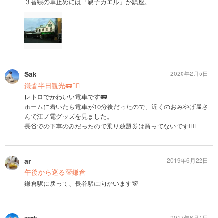
３番線の車止めには「親子カエル」が鎮座。
Sak
2020年2月5日
鎌倉半日観光🚃🚶‍♀️
レトロでかわいい電車です🚃
ホームに着いたら電車が10分後だったので、近くのおみやげ屋さ
んで江ノ電グッズを見ました。
長谷での下車のみだったので乗り放題券は買ってないです🙅‍♀️
ar
2019年6月22日
午後から巡る🐻鎌倉
鎌倉駅に戻って、長谷駅に向かいます🐻
2017年6月4日