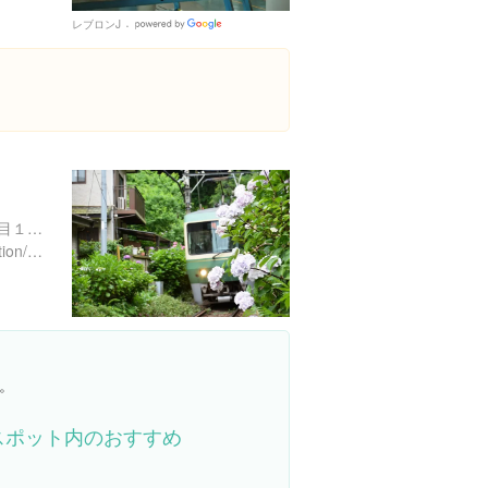
レブロンJ
Google
Places
神奈川県鎌倉市御成町１丁目１-１５
http://www.jreast.co.jp/estation/stations/476.html
。
スポット内のおすすめ