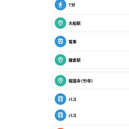
7分
大船駅
電車
鎌倉駅
報国寺（竹寺）
バス
バス