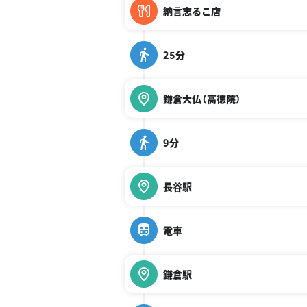
納言志るこ店
25分
鎌倉大仏（高徳院）
9分
長谷駅
電車
鎌倉駅