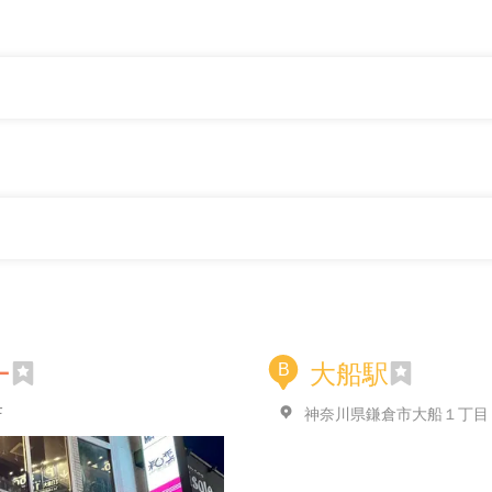
ー
大船駅
B
F
神奈川県鎌倉市大船１丁目