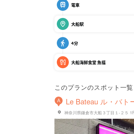
電車
大船駅
4分
大船海鮮食堂 魚福
このプランのスポット一覧
Le Bateau ル・バト
A
神奈川県鎌倉市大船３丁目１-２５ 1