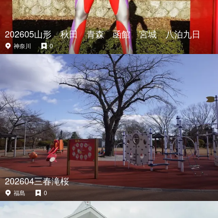
202605山形 秋田 青森 函館 宮城 八泊九日
神奈川
0
202604三春滝桜
福島
0