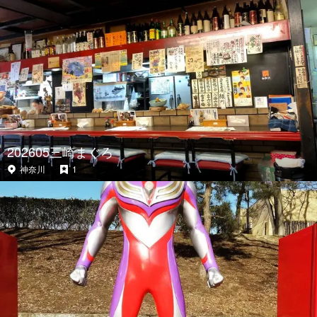
202605三崎まぐろ
神奈川
1