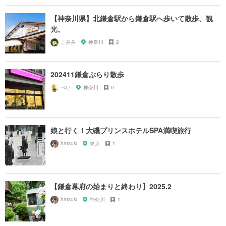
【神奈川県】北鎌倉駅から鎌倉駅へ歩いて散歩、観
光。
こみみ
神奈川
2
202411鎌倉ぶらり散歩
ぺい
神奈川
0
娘と行く！大磯プリンスホテルSPA満喫旅行
hatsuki
東京
1
【鎌倉幕府の始まりと終わり】2025.2
hatsuki
神奈川
1