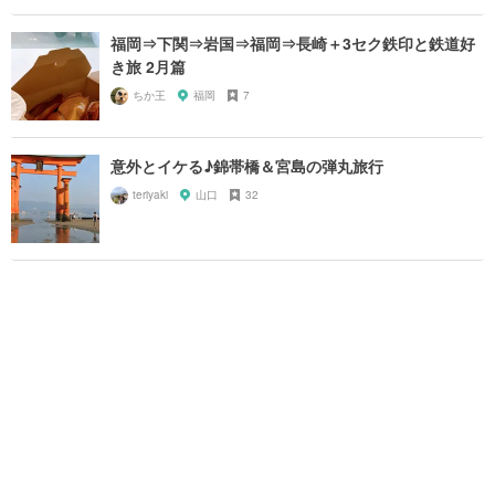
福岡⇒下関⇒岩国⇒福岡⇒長崎＋3セク鉄印と鉄道好
き旅 2月篇
ちか王
福岡
7
意外とイケる♪錦帯橋＆宮島の弾丸旅行
teriyaki
山口
32