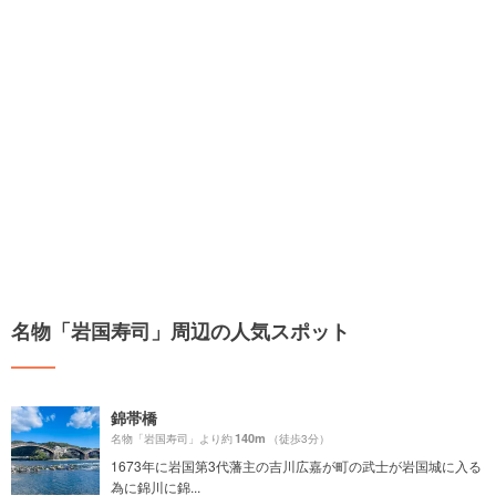
名物「岩国寿司」周辺の人気スポット
錦帯橋
140m
名物「岩国寿司」より約
（徒歩3分）
1673年に岩国第3代藩主の吉川広嘉が町の武士が岩国城に入る
為に錦川に錦...