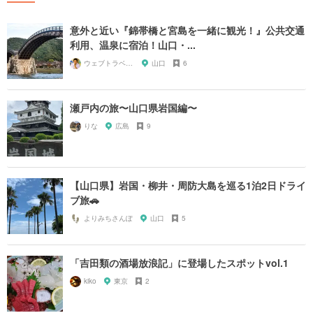
意外と近い『錦帯橋と宮島を一緒に観光！』公共交通
利用、温泉に宿泊！山口・...
ウェブトラベル 溝部
山口
6
瀬戸内の旅〜山口県岩国編〜
りな
広島
9
【山口県】岩国・柳井・周防大島を巡る1泊2日ドライ
ブ旅🚗
よりみちさんぽ
山口
5
「吉田類の酒場放浪記」に登場したスポットvol.1
kiko
東京
2