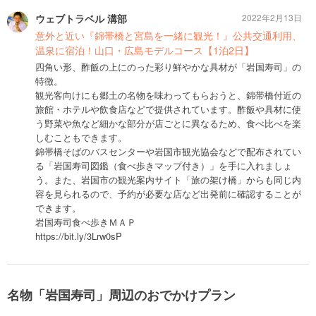
ウェブトラベル 溝部
2022年2月13日
意外と近い『錦帯橋と宮島を一緒に観光！』公共交通利用、
温泉に宿泊！山口・広島モデルコース【1泊2日】
四角い形、酢飯の上にのった彩り鮮やかな具材が「岩国寿司」の
特徴。
観光客向けにも郷土の名物を味わってもらおうと、錦帯橋付近の
旅館・ホテルや飲食店などで提供されています。酢飯や具材に使
う野菜や魚など細かな部分が店ごとに異なるため、食べ比べを楽
しむこともできます。
錦帯橋そばのバスセンターや岩国市観光協会などで配布されてい
る「岩国寿司図鑑（食べ歩きマップ付き）」を手に入れましょ
う。また、岩国市の観光案内サイト「旅の架け橋」からも同じ内
容を見られるので、予約が必要な店など出発前に確認することが
できます。
岩国寿司食べ歩きＭＡＰ
https://bit.ly/3Lrw0sP
名物「岩国寿司」周辺のおでかけプラン