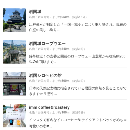
岩国城
950m
名物「岩国寿司」より約
（徒歩16分）
江戸幕府が制定した「一国一城令」により取り壊され、現在の
白壁の美しい造り...
岩国城ロープウエー
540m
名物「岩国寿司」より約
（徒歩9分）
錦帯橋近くの吉香公園前のロープウェー山麓駅から標高約200
㍍の山頂駅まで...
岩国シロヘビの館
500m
名物「岩国寿司」より約
（徒歩9分）
日本の天然記念物に指定されている岩国の白蛇を見ることがで
きます👀 生態や...
imm coffee&roastery
180m
名物「岩国寿司」より約
（徒歩3分）
インスタで有名なイムコーヒー☕️ テイクアウトバックがめちゃ
可愛いの🥺❤...