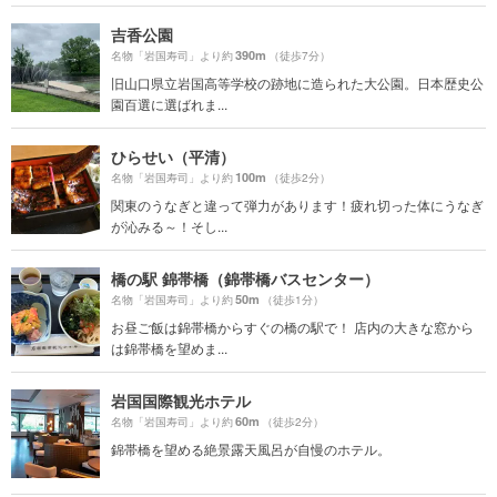
吉香公園
390m
名物「岩国寿司」より約
（徒歩7分）
旧山口県立岩国高等学校の跡地に造られた大公園。日本歴史公
園百選に選ばれま...
ひらせい（平清）
100m
名物「岩国寿司」より約
（徒歩2分）
関東のうなぎと違って弾力があります！疲れ切った体にうなぎ
が沁みる～！そし...
橋の駅 錦帯橋（錦帯橋バスセンター）
50m
名物「岩国寿司」より約
（徒歩1分）
お昼ご飯は錦帯橋からすぐの橋の駅で！ 店内の大きな窓から
は錦帯橋を望めま...
岩国国際観光ホテル
60m
名物「岩国寿司」より約
（徒歩2分）
錦帯橋を望める絶景露天風呂が自慢のホテル。