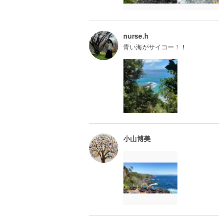
nurse.h
青い海がサイコー！！
小山博美