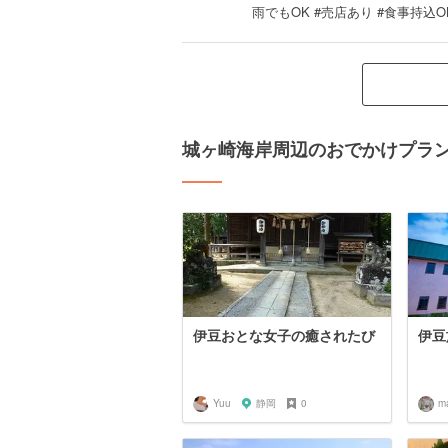
雨でもOK #売店あり #食事持込O
城ヶ崎海岸周辺のおでかけプラ
伊豆おとな女子の癒されたび
伊豆
Yuu
静岡
0
m