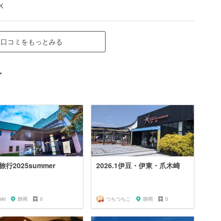
K
口コミをもっとみる
ン
旅行2025summer
2026.1伊豆・伊東・爪木崎
aki
静岡
0
つちつちこ
静岡
0