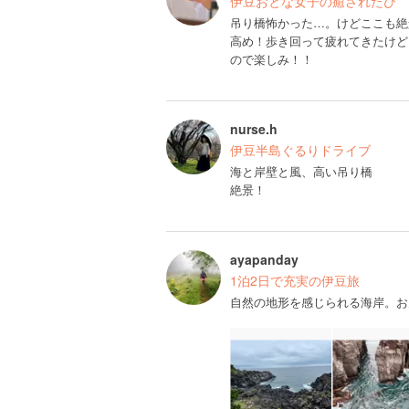
伊豆おとな女子の癒されたび
吊り橋怖かった…。けどここも絶
高め！歩き回って疲れてきたけど
ので楽しみ！！
nurse.h
伊豆半島ぐるりドライブ
海と岸壁と風、高い吊り橋
絶景！
ayapanday
1泊2日で充実の伊豆旅
自然の地形を感じられる海岸。お