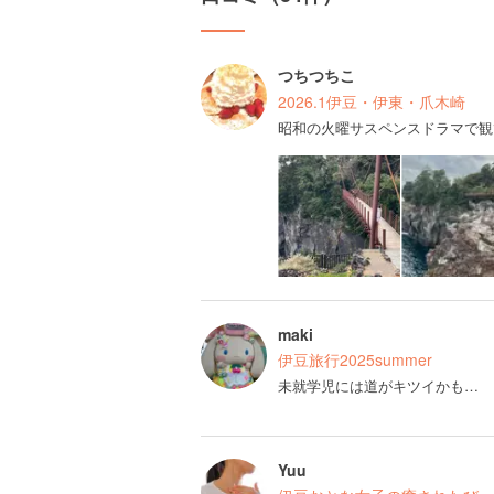
つちつちこ
2026.1伊豆・伊東・爪木崎
昭和の火曜サスペンスドラマで観
maki
伊豆旅行2025summer
未就学児には道がキツイかも…
Yuu