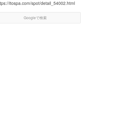
tps://itospa.com/spot/detail_54002.html
Googleで検索