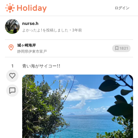
ログイン
nurse.h
よかったよ！を投稿しました
3年前
城ヶ崎海岸
1821
静岡県伊東市富戸
1
青い海がサイコー！！