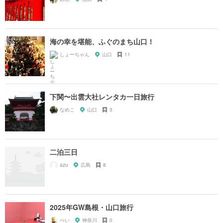
海の幸を堪能、ふぐのまち山口！
しょーちゃん
山口
11
下関〜出雲大社レンタカ一日旅行
なめこ
山口
3
二泊三日
azu
広島
8
2025年GW島根・山口旅行
ぺい
神奈川
0