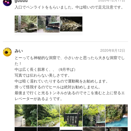
guuuu
入口でペンライトをもらいました。中は暗いので足元注意です。
みい
2020年8月12日
とーっても神秘的な洞窟で、小さいかと思ったら大きな洞窟でし
た！
中は広く長く肌寒く、、（9月半ば）
写真では伝わらない美しさです。
中は暗く濡れていたりするので運動靴をお勧めします。
滑って怪我するのでヒールは絶対お勧めしません。
最後まで行くと光るトンネルがあるのでそこを進むと上に登るエ
レベーターがあるようです。