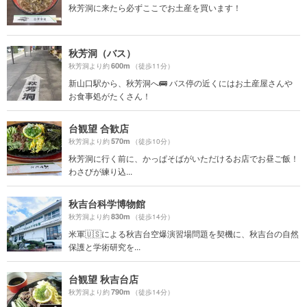
秋芳洞に来たら必ずここでお土産を買います！
秋芳洞（バス）
600m
秋芳洞より約
（徒歩11分）
新山口駅から、秋芳洞へ🚌 バス停の近くにはお土産屋さんや
お食事処がたくさん！
台観望 合歓店
570m
秋芳洞より約
（徒歩10分）
秋芳洞に行く前に、かっぱそばがいただけるお店でお昼ご飯！
わさびが練り込...
秋吉台科学博物館
830m
秋芳洞より約
（徒歩14分）
米軍🇺🇸による秋吉台空爆演習場問題を契機に、秋吉台の自然
保護と学術研究を...
台観望 秋吉台店
790m
秋芳洞より約
（徒歩14分）