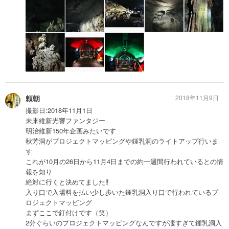
頼朝
2018年11月9日
撮影日:2018年11月1日
未来維新光響ファンタジー
明治維新150年企画みたいです
秋芳洞がプロジェクトマッピングや鍾乳洞のライトアップ行いま
す
これが10月の26日から11月4日までの約一週間行われているとの情
報を知り
絶対に行くと決めてました‼️
入り口で入場料を払い少し歩いた鍾乳洞入り口で行われているプ
ロジェクトマッピング
まずここで釘付けです（笑）
2分ぐらいのプロジェクトマッピングなんですが凄すぎて鍾乳洞入