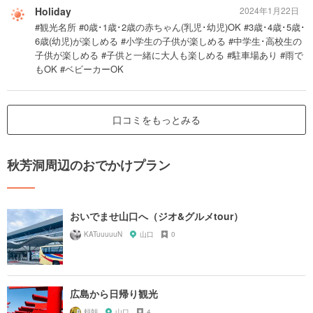
Holiday
2024年1月22日
#観光名所 #0歳･1歳･2歳の赤ちゃん(乳児･幼児)OK #3歳･4歳･5歳･
6歳(幼児)が楽しめる #小学生の子供が楽しめる #中学生･高校生の
子供が楽しめる #子供と一緒に大人も楽しめる #駐車場あり #雨で
もOK #ベビーカーOK
口コミをもっとみる
秋芳洞周辺のおでかけプラン
おいでませ山口へ（ジオ&グルメtour）
KATuuuuuN
山口
0
広島から日帰り観光
頼朝
山口
4