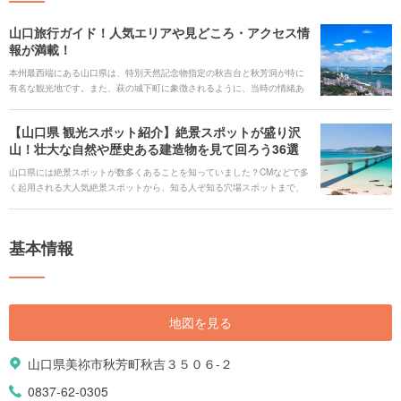
山口旅行ガイド！人気エリアや見どころ・アクセス情
報が満載！
本州最西端にある山口県は、特別天然記念物指定の秋吉台と秋芳洞が特に
有名な観光地です。また、萩の城下町に象徴されるように、当時の情緒あ
ふれる建物が色濃く残るエリアも点在しています。歴史浪漫を求めてゆっ
くり散策もいいですね。 また、三方を海に囲まれているので魚介も豊富で
【山口県 観光スポット紹介】絶景スポットが盛り沢
新鮮です。山口といえば一度は味わいたい「フグ料理」や「天神鱧」を地
山！壮大な自然や歴史ある建造物を見て回ろう36選
酒とともに堪能してみましょう。温泉好きなら名湯に浸かってリラック
ス。山口県のさまざまな魅力をたっぷりご紹介します。
山口県には絶景スポットが数多くあることを知っていました？CMなどで多
く起用される大人気絶景スポットから、知る人ぞ知る穴場スポットまで、
くまなくご紹介していきます。NHK大河ドラマ『花燃ゆ』の撮影地として
有名になった山口県萩市には、幕末から明治維新にかけての重要文化財が
いくつもあり、幕末ファンには堪らないスポットが盛り沢山です。そんな
基本情報
山口県の魅力を厳選してお届けします。
地図を見る
山口県美祢市秋芳町秋吉３５０６-２
0837-62-0305