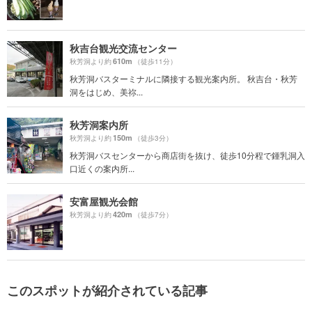
秋吉台観光交流センター
610m
秋芳洞より約
（徒歩11分）
秋芳洞バスターミナルに隣接する観光案内所。 秋吉台・秋芳
洞をはじめ、美祢...
秋芳洞案内所
150m
秋芳洞より約
（徒歩3分）
秋芳洞バスセンターから商店街を抜け、徒歩10分程で鍾乳洞入
口近くの案内所...
安富屋観光会館
420m
秋芳洞より約
（徒歩7分）
このスポットが紹介されている記事