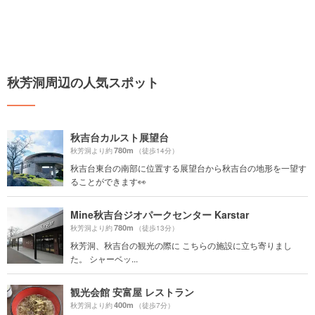
秋芳洞周辺の人気スポット
秋吉台カルスト展望台
780m
秋芳洞より約
（徒歩14分）
秋吉台東台の南部に位置する展望台から秋吉台の地形を一望す
ることができます👀
Mine秋吉台ジオパークセンター Karstar
780m
秋芳洞より約
（徒歩13分）
秋芳洞、秋吉台の観光の際に こちらの施設に立ち寄りまし
た。 シャーベッ...
観光会館 安富屋 レストラン
400m
秋芳洞より約
（徒歩7分）