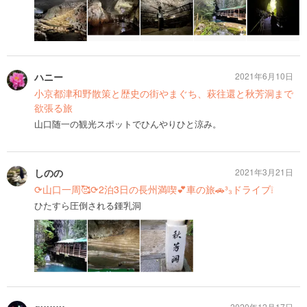
ハニー
2021年6月10日
小京都津和野散策と歴史の街やまぐち、萩往還と秋芳洞まで
欲張る旅
山口随一の観光スポットでひんやりひと涼み。
しのの
2021年3月21日
⟳山口一周🥰⟳2泊3日の長州満喫💕車の旅🚗³₃ドライブ❕
ひたすら圧倒される鍾乳洞
2020年12月17日