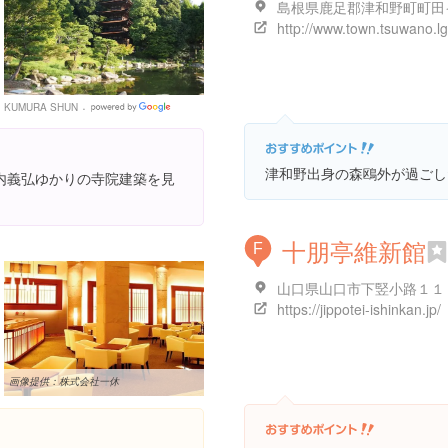
KUMURA SHUN
Google
Places
津和野出身の森鴎外が過ごし
内義弘ゆかりの寺院建築を見
十朋亭維新館
F
山口県山口市下竪小路１１
https://jippotei-ishinkan.jp/
画像提供：株式会社一休