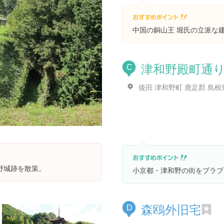
中国の銅山王 堀氏の立派な
津和野殿町通
C
後田 津和野町 鹿足郡 島根
野城跡を散策。
小京都・津和野の街をブラブ
森鴎外旧宅
D