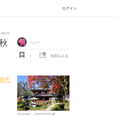
ログイン
/06/10
秋
ハニー
1
地図をみる
堀氏
Eiji Kondou
Google