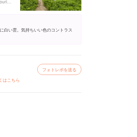
http://www.oidemase.or.jp/tourism-information/spots/14553
に白い雲。気持ちいい色のコントラス
フォトレポを送る
くはこちら