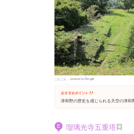
ごんごん
Google
Places
津和野の歴史を感じられる天空の津和
瑠璃光寺五重塔
E