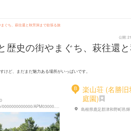
やまぐち、萩往還と秋芳洞まで欲張る旅
公開: 21
と歴史の街やまぐち、萩往還と
すけど、まだまだ魅力ある場所がいっぱいです。
楽山荘 (名勝旧
B
庭園)
０
http://www.tsuwano.net/www/toppage/0000000000000/APM03000.html
島根県鹿足郡津和野町邑輝