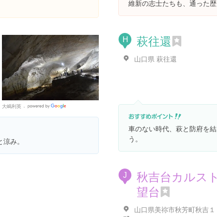
維新の志士たちも、通った歴
萩往還
H
山口県 萩往還
大嶋利英
Google
Places
車のない時代、萩と防府を結
う。
と涼み。
秋吉台カルス
J
望台