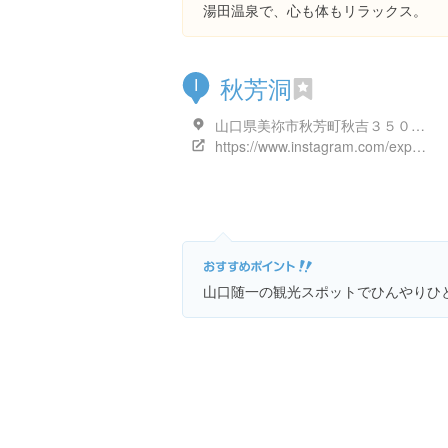
湯田温泉で、心も体もリラックス。
秋芳洞
I
山口県美祢市秋芳町秋吉３５０６-２
https://www.instagram.com/explore/locations/1526962
山口随一の観光スポットでひんやりひ