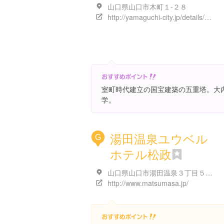
山口県山口市木町１-２８
http://yamaguchi-city.jp/details/aa_ruri_tou.html
室町時代建立の国宝建築の五重塔。大
学。
湯田温泉ユウベル
G
ホテル松政
山口県山口市湯田温泉３丁目５-８
http://www.matsumasa.jp/