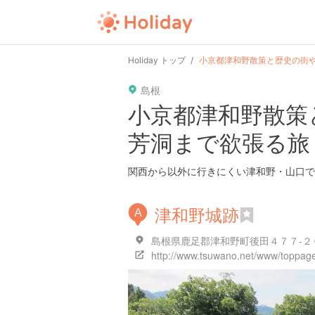
Holiday トップ
小京都津和野散策と歴史の街
島根
小京都津和野散策
芳洞まで欲張る旅
関西から以外に行きにくい津和野・山口で
津和野城跡
A
島根県鹿足郡津和野町後田４７７-２