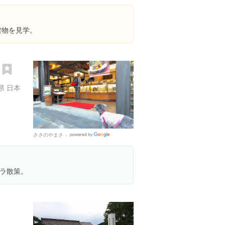
Places
建物を見学。
り
県 日本
ささのやまさ
Google
Places
ラ散策。