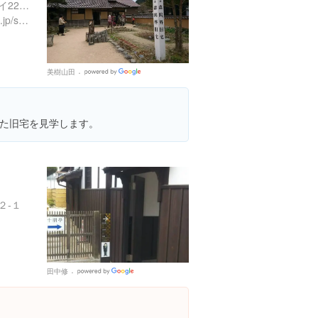
島根県鹿足郡津和野町町田イ228-3
http://www.town.tsuwano.lg.jp/shisetsu/ougai.html
美樹山田
Google
Places
た旧宅を見学します。
２-１
田中修
Google
Places