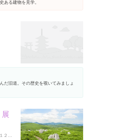
史ある建物を見学。
んだ旧道。その歴史を覗いてみましょ
ト展
山口県美祢市秋芳町秋吉１１２３７-８６２