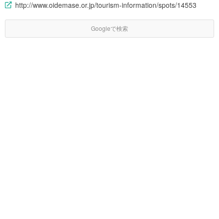
http://www.oidemase.or.jp/tourism-information/spots/14553
Googleで検索