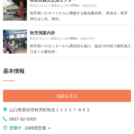
1270m
秋吉台カルスト展望台より約
（徒歩22分）
秋芳洞バスターミナルに隣接する観光案内所。 秋吉台・秋芳
洞をはじめ、美祢...
秋芳洞案内所
880m
秋吉台カルスト展望台より約
（徒歩15分）
秋芳洞バスセンターから商店街を抜け、徒歩10分程で鍾乳洞入
口近くの案内所...
基本情報
地図を見る
山口県美祢市秋芳町秋吉１１２３７-８６２
0837-62-0305
営業中
24時間営業