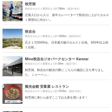
秋芳洞
780m
秋吉台カルスト展望台より約
（徒歩14分）
正面入口から入り、途中エレベーターで秋吉台に上がりカルス
ト展望台に向かい...
秋吉台
1930m
秋吉台カルスト展望台より約
（徒歩33分）
広さ１万3000ha。 日本最大級のカルスト台地。 600年以上続
く伝統...
Mine秋吉台ジオパークセンター Karstar
30m
秋吉台カルスト展望台より約
（徒歩1分）
秋芳洞、秋吉台の観光の際に こちらの施設に立ち寄りまし
た。 シャーベッ...
観光会館 安富屋 レストラン
1070m
秋吉台カルスト展望台より約
（徒歩18分）
秋芳洞に来たら必ずここでお土産を買います！