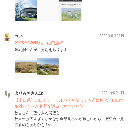
ぺい
2025年9月23日
2025年GW島根・山口旅行
鍾乳洞の方が、見応えあります。
よりみちさんぽ
2021年9月1日
【山口県】山口セントラルパスを使ってお得に観光！山口で
絶対行くべき名所を巡る、女ひとり旅
秋吉台を一望できる展望台！
秋吉台は広すぎてなかなか全部見るのが難しいから、展望台で見
渡すのもありかも？👀