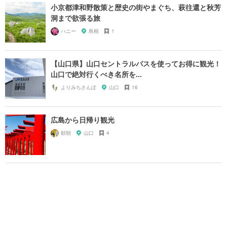
小京都津和野散策と歴史の街やまぐち、萩往還と秋芳
洞まで欲張る旅
ハニー
島根
1
【山口県】山口セントラルパスを使ってお得に観光！
山口で絶対行くべき名所を...
よりみちさんぽ
山口
16
広島から日帰り観光
頼朝
山口
4