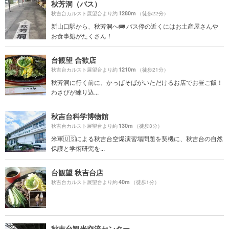
秋芳洞（バス）
1280m
秋吉台カルスト展望台より約
（徒歩22分）
新山口駅から、秋芳洞へ🚌 バス停の近くにはお土産屋さんや
お食事処がたくさん！
台観望 合歓店
1210m
秋吉台カルスト展望台より約
（徒歩21分）
秋芳洞に行く前に、かっぱそばがいただけるお店でお昼ご飯！
わさびが練り込...
秋吉台科学博物館
130m
秋吉台カルスト展望台より約
（徒歩3分）
米軍🇺🇸による秋吉台空爆演習場問題を契機に、秋吉台の自然
保護と学術研究を...
台観望 秋吉台店
40m
秋吉台カルスト展望台より約
（徒歩1分）
秋吉台観光交流センター