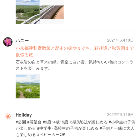
ハニー
2021年6月10日
小京都津和野散策と歴史の街やまぐち、萩往還と秋芳洞まで
欲張る旅
石灰岩の白と草木の緑、青空に白い雲。気持ちいい色のコントラ
ストを楽しみます。
Holiday
2022年9月19日
#公園 #展望台 #3歳･4歳･5歳･6歳(幼児)が楽しめる #小学生の子供
が楽しめる #中学生･高校生の子供が楽しめる #子供と一緒に大人
も楽しめる #ベビーカーOK