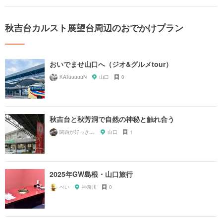
秋吉台カルスト展望台周辺のおでかけプラン
おいでませ山口へ（ジオ&グルメtour）
KATuuuuuN
山口
0
秋吉台と秋芳洞で自然の神秘と触れ合う
関西が好っきゃねん
山口
1
2025年GW島根・山口旅行
ぺい
神奈川
0