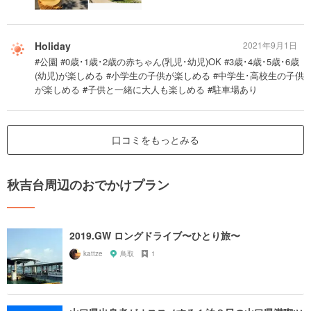
Holiday
2021年9月1日
#公園 #0歳･1歳･2歳の赤ちゃん(乳児･幼児)OK #3歳･4歳･5歳･6歳
(幼児)が楽しめる #小学生の子供が楽しめる #中学生･高校生の子供
が楽しめる #子供と一緒に大人も楽しめる #駐車場あり
口コミをもっとみる
秋吉台周辺のおでかけプラン
2019.GW ロングドライブ〜ひとり旅〜
kattze
鳥取
1