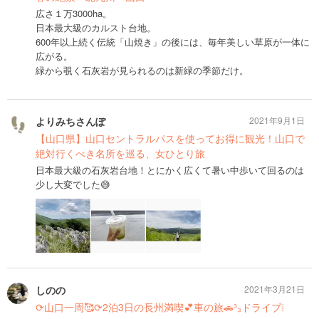
広さ１万3000ha。
日本最大級のカルスト台地。
600年以上続く伝統「山焼き」の後には、毎年美しい草原が一体に
広がる。
緑から覗く石灰岩が見られるのは新緑の季節だけ。
よりみちさんぽ
2021年9月1日
【山口県】山口セントラルパスを使ってお得に観光！山口で
絶対行くべき名所を巡る、女ひとり旅
日本最大級の石灰岩台地！とにかく広くて暑い中歩いて回るのは
少し大変でした😅
しのの
2021年3月21日
⟳山口一周🥰⟳2泊3日の長州満喫💕車の旅🚗³₃ドライブ❕