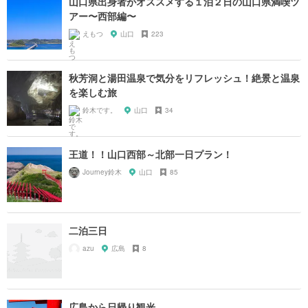
山口県出身者がオススメする１泊２日の山口県満喫ツ
アー〜西部編〜
えもつ
山口
223
秋芳洞と湯田温泉で気分をリフレッシュ！絶景と温泉
を楽しむ旅
鈴木です。
山口
34
王道！！山口西部～北部一日プラン！
Journey鈴木
山口
85
二泊三日
azu
広島
8
広島から日帰り観光