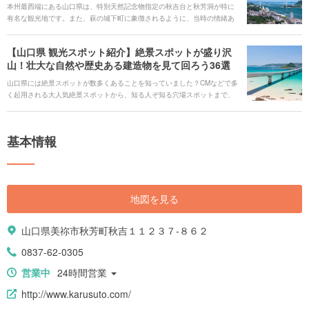
本州最西端にある山口県は、特別天然記念物指定の秋吉台と秋芳洞が特に
有名な観光地です。また、萩の城下町に象徴されるように、当時の情緒あ
ふれる建物が色濃く残るエリアも点在しています。歴史浪漫を求めてゆっ
くり散策もいいですね。 また、三方を海に囲まれているので魚介も豊富で
【山口県 観光スポット紹介】絶景スポットが盛り沢
新鮮です。山口といえば一度は味わいたい「フグ料理」や「天神鱧」を地
山！壮大な自然や歴史ある建造物を見て回ろう36選
酒とともに堪能してみましょう。温泉好きなら名湯に浸かってリラック
ス。山口県のさまざまな魅力をたっぷりご紹介します。
山口県には絶景スポットが数多くあることを知っていました？CMなどで多
く起用される大人気絶景スポットから、知る人ぞ知る穴場スポットまで、
くまなくご紹介していきます。NHK大河ドラマ『花燃ゆ』の撮影地として
有名になった山口県萩市には、幕末から明治維新にかけての重要文化財が
いくつもあり、幕末ファンには堪らないスポットが盛り沢山です。そんな
基本情報
山口県の魅力を厳選してお届けします。
地図を見る
山口県美祢市秋芳町秋吉１１２３７-８６２
0837-62-0305
営業中
24時間営業
http://www.karusuto.com/