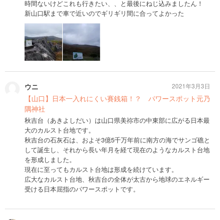
時間ないけどこれも行きたい、、と最後にねじ込みましたん！
新山口駅まで車で近いのでギリギリ間に合ってよかった
ウニ
2021年3月3日
【山口】日本一入れにくい賽銭箱！？ パワースポット元乃
隅神社
秋吉台（あきよしだい）は山口県美祢市の中東部に広がる日本最
大のカルスト台地です。
秋吉台の石灰石は、およそ3億5千万年前に南方の海でサンゴ礁と
して誕生し、それから長い年月を経て現在のようなカルスト台地
を形成しました。
現在に至ってもカルスト台地は形成を続けています。
広大なカルスト台地、秋吉台の全体が太古から地球のエネルギー
受ける日本屈指のパワースポットです。