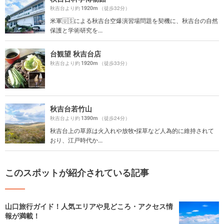
1920m
秋吉台より約
（徒歩32分）
米軍🇺🇸による秋吉台空爆演習場問題を契機に、秋吉台の自然
保護と学術研究を...
台観望 秋吉台店
1920m
秋吉台より約
（徒歩33分）
秋吉台若竹山
1390m
秋吉台より約
（徒歩24分）
秋吉台上の草原は火入れや放牧•採草など人為的に維持されて
おり、江戸時代か...
このスポットが紹介されている記事
山口旅行ガイド！人気エリアや見どころ・アクセス情
報が満載！