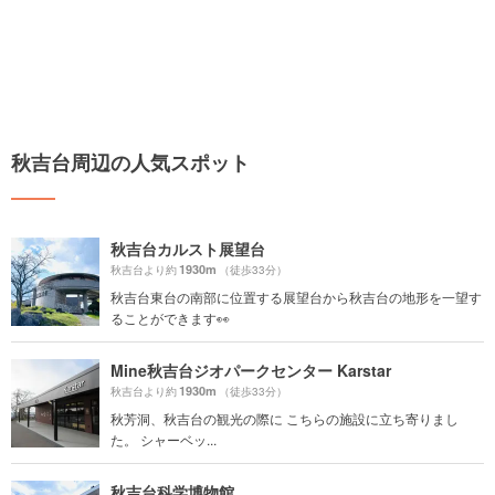
秋吉台周辺の人気スポット
秋吉台カルスト展望台
1930m
秋吉台より約
（徒歩33分）
秋吉台東台の南部に位置する展望台から秋吉台の地形を一望す
ることができます👀
Mine秋吉台ジオパークセンター Karstar
1930m
秋吉台より約
（徒歩33分）
秋芳洞、秋吉台の観光の際に こちらの施設に立ち寄りまし
た。 シャーベッ...
秋吉台科学博物館