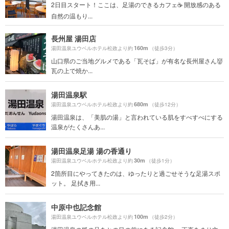
2日目スタート！ここは、足湯のできるカフェ☕️ 開放感のある
自然の温もり...
長州屋 湯田店
160m
湯田温泉ユウベルホテル松政より約
（徒歩3分）
山口県のご当地グルメである「瓦そば」が有名な長州屋さん👹
瓦の上で焼か...
湯田温泉駅
680m
湯田温泉ユウベルホテル松政より約
（徒歩12分）
湯田温泉は、「美肌の湯」と言われている肌をすべすべにする
温泉がたくさんあ...
湯田温泉足湯 湯の香通り
30m
湯田温泉ユウベルホテル松政より約
（徒歩1分）
2箇所目にやってきたのは、ゆったりと過ごせそうな足湯スポ
ット。 足拭き用...
中原中也記念館
100m
湯田温泉ユウベルホテル松政より約
（徒歩2分）