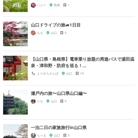
ハニー
島根
1
山口ドライブの旅🚙1日目
もも
山口
5
【山口県・島根県】電車乗り放題の周遊パスで湯田温
泉・津和野・防府を巡る！...
よりみちさんぽ
山口
19
瀬戸内の旅〜山口県山口編〜
りな
山口
5
一泊二日の家族旅行in山口県
ちゃま
山口
3