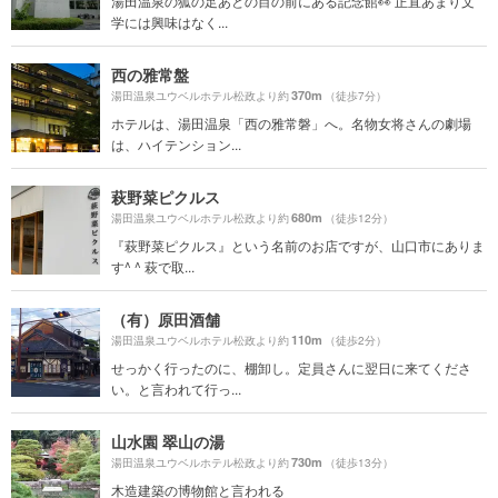
湯田温泉の狐の足あとの目の前にある記念館👀 正直あまり文
学には興味はなく...
西の雅常盤
370m
湯田温泉ユウベルホテル松政より約
（徒歩7分）
ホテルは、湯田温泉「西の雅常磐」へ。名物女将さんの劇場
は、ハイテンション...
萩野菜ピクルス
680m
湯田温泉ユウベルホテル松政より約
（徒歩12分）
『萩野菜ピクルス』という名前のお店ですが、山口市にありま
す^ ^ 萩で取...
（有）原田酒舗
110m
湯田温泉ユウベルホテル松政より約
（徒歩2分）
せっかく行ったのに、棚卸し。定員さんに翌日に来てくださ
い。と言われて行っ...
山水園 翠山の湯
730m
湯田温泉ユウベルホテル松政より約
（徒歩13分）
木造建築の博物館と言われる