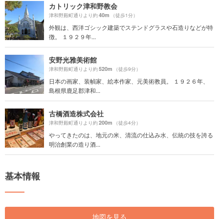
カトリック津和野教会
40m
津和野殿町通りより約
（徒歩1分）
外観は、西洋ゴシック建築でステンドグラスや石造りなどが特
徴。 １９２９年...
安野光雅美術館
520m
津和野殿町通りより約
（徒歩9分）
日本の画家、装幀家、絵本作家、元美術教員。 １９２６年、
島根県鹿足郡津和...
古橋酒造株式会社
200m
津和野殿町通りより約
（徒歩4分）
やってきたのは、地元の米、清流の仕込み水、伝統の技を誇る
明治創業の造り酒...
基本情報
地図を見る