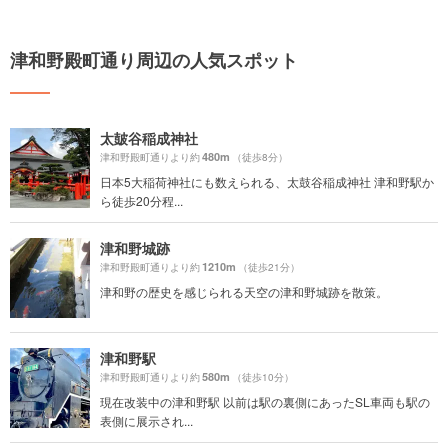
津和野殿町通り周辺の人気スポット
太皷谷稲成神社
480m
津和野殿町通りより約
（徒歩8分）
日本5大稲荷神社にも数えられる、太鼓谷稲成神社 津和野駅か
ら徒歩20分程...
津和野城跡
1210m
津和野殿町通りより約
（徒歩21分）
津和野の歴史を感じられる天空の津和野城跡を散策。
津和野駅
580m
津和野殿町通りより約
（徒歩10分）
現在改装中の津和野駅 以前は駅の裏側にあったSL車両も駅の
表側に展示され...