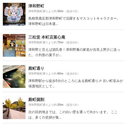
津和野町
50m
津和野殿町通りより約
（徒歩1分）
島根県鹿足郡津和野町で活躍するマスコットキャラクター。
津和野町は日本遺...
三松堂 本町店菓心庵
70m
津和野殿町通りより約
（徒歩2分）
津和野と言えば源氏巻！津和野藩の家老が吉良上野介に送っ
た、小判形の菓子が...
殿町通り
80m
津和野殿町通りより約
（徒歩2分）
津和野駅から徒歩5分のところにある殿町通り🎶 古い町並みが
保護地区として...
殿町掘割
20m
津和野殿町通りより約
（徒歩1分）
次の目的地までは、この白い壁を通って向かいます。 ここ
は、多くの史跡が集...