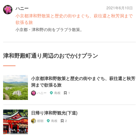
ハニー
2021年6月10日
小京都津和野散策と歴史の街やまぐち、萩往還と秋芳洞まで
欲張る旅
小京都・津和野の街をブラブラ散策。
津和野殿町通り周辺のおでかけプラン
小京都津和野散策と歴史の街やまぐち、萩往還と秋芳
洞まで欲張る旅
ハニー
島根
1
日帰り津和野観光(下道)
頼朝
島根
2