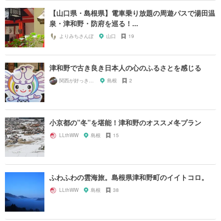
【山口県・島根県】電車乗り放題の周遊パスで湯田温
泉・津和野・防府を巡る！...
よりみちさんぽ
山口
19
津和野で古き良き日本人の心のふるさとを感じる
関西が好っきゃねん
島根
2
小京都の”冬”を堪能！津和野のオススメ冬プラン
LLthWW
島根
15
ふわふわの雲海旅。島根県津和野町のイイトコロ。
LLthWW
島根
38