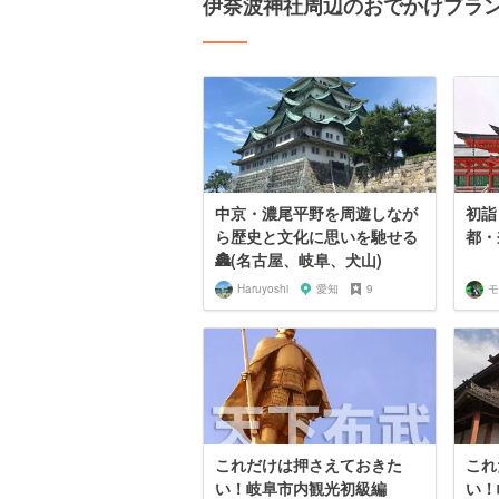
伊奈波神社周辺のおでかけプラ
中京・濃尾平野を周遊しなが
初詣
ら歴史と文化に思いを馳せる
都・
🏯(名古屋、岐阜、犬山)
Haruyoshi
愛知
9
モ
これだけは押さえておきた
これ
い！岐阜市内観光初級編
い！