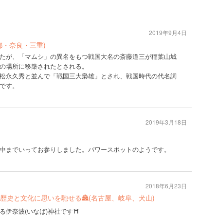
2019年9月4日
都・奈良・三重)
たが、「マムシ」の異名をもつ戦国大名の斎藤道三が稲葉山城
の場所に移築されたとされる。
松永久秀と並んで「戦国三大梟雄」とされ、戦国時代の代名詞
です。
2019年3月18日
中までいってお参りしました。パワースポットのようです。
2018年6月23日
歴史と文化に思いを馳せる🏯(名古屋、岐阜、犬山)
る伊奈波(いなば)神社です⛩