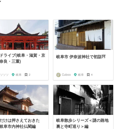
ン
ドライブ(岐阜・滋賀・京
岐阜市 伊奈波神社で初詣⛩
奈良・三重)
ソソソ
岐阜
2
Cuboo
岐阜
4
だけは押さえておきた
岐阜散歩シリーズ＜謎の路地
岐阜市内神社仏閣編
裏と寺町巡り＞編