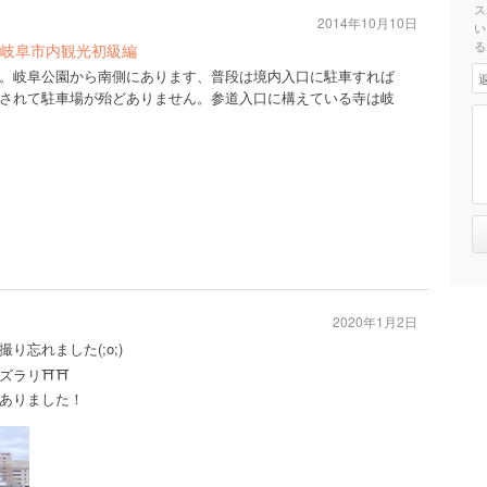
ス
2014年10月10日
い
る
岐阜市内観光初級編
。岐阜公園から南側にあります、普段は境内入口に駐車すれば
されて駐車場が殆どありません。参道入口に構えている寺は岐
2020年1月2日
忘れました(;o;)
ズラリ⛩⛩
ありました！