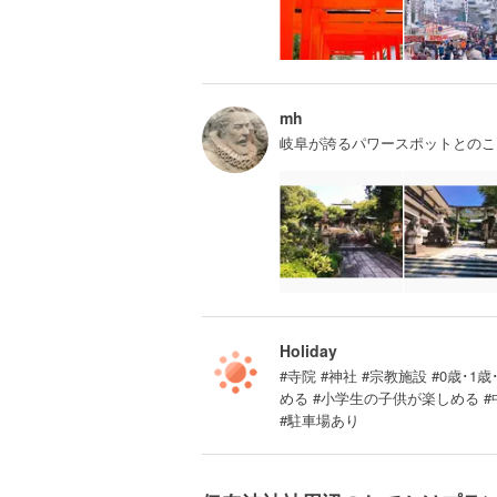
mh
岐阜が誇るパワースポットとのこ
Holiday
#寺院 #神社 #宗教施設 #0歳･1歳
める #小学生の子供が楽しめる 
#駐車場あり