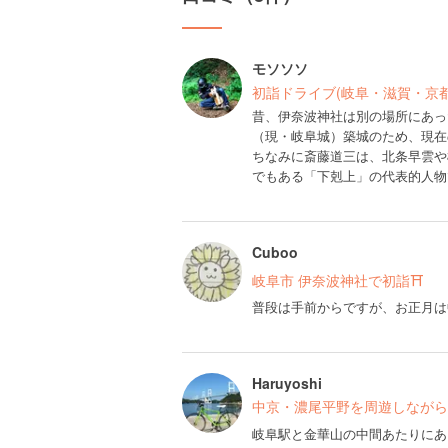
モソソソ
初詣ドライブ(岐阜・滋賀・京
昔、伊奈波神社は別の場所にあっ
（現・岐阜城）築城のため、現在
ちなみに斎藤道三は、北条早雲や
でもある「下剋上」の代表的人物
Cuboo
岐阜市 伊奈波神社で初詣⛩
普段は手前からですが、お正月は
Haruyoshi
中京・濃尾平野を周遊しながら
岐阜駅と金華山の中間あたりにあ