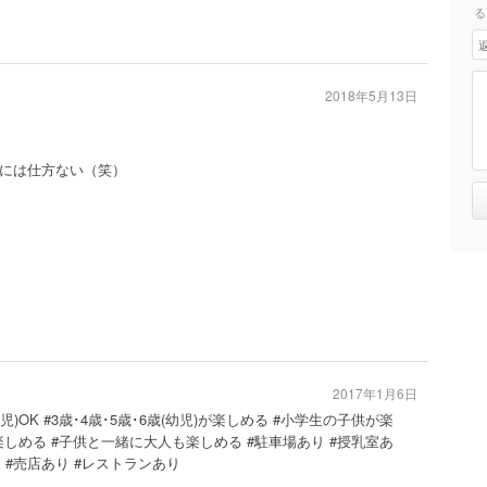
る
2018年5月13日
には仕方ない（笑）
2017年1月6日
児)OK #3歳･4歳･5歳･6歳(幼児)が楽しめる #小学生の子供が楽
楽しめる #子供と一緒に大人も楽しめる #駐車場あり #授乳室あ
り #売店あり #レストランあり