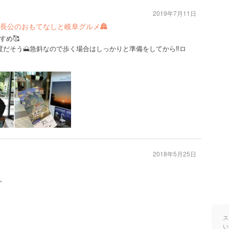
2019年7月11日
信長公のおもてなしと岐阜グルメ🏯
すめ🥰
だそう🗻急斜なので歩く場合はしっかりと準備をしてから‼️ロ
2018年5月25日
。
ス
い