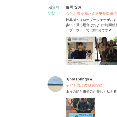
藤岡 なお
心とお腹を満たす旅🧡@織田
岐阜城へはロープーウェーがおす
歩いて登る場合はおよそ1時間程度
ープーウェーでは約3分です💕
★hotsprings★
子ども喜ぶ岐阜満喫旅
山々の緑と街並みが美しく見える