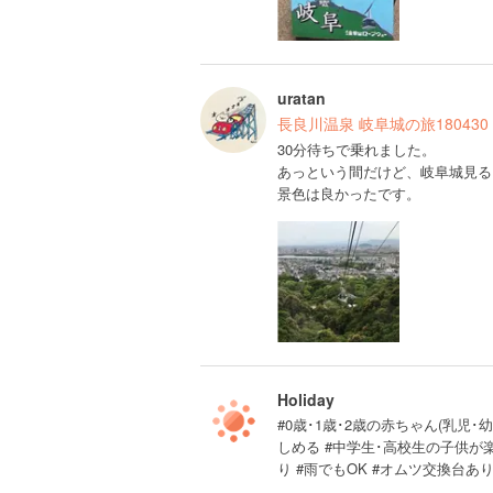
uratan
長良川温泉 岐阜城の旅180430
30分待ちで乗れました。
あっという間だけど、岐阜城見る
景色は良かったです。
Holiday
#0歳･1歳･2歳の赤ちゃん(乳児･幼
しめる #中学生･高校生の子供が
り #雨でもOK #オムツ交換台あ