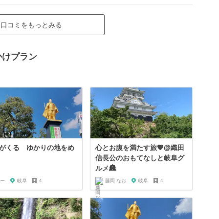
口コミをもっとみる
かけプラン
がくる ゆかりの地をめ
心とお腹を満たす旅🧡@織田
信長公のおもてなしと岐阜グ
ルメ🏯
ー
岐阜
4
藤岡 なお
岐阜
4