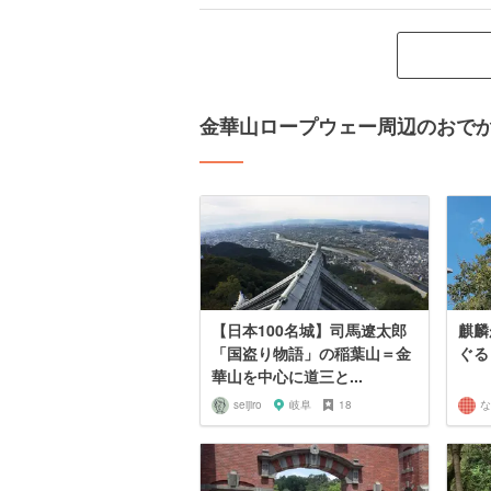
金華山ロープウェー周辺のおで
【日本100名城】司馬遼太郎
麒麟
「国盗り物語」の稲葉山＝金
ぐる
華山を中心に道三と...
seijiro
岐阜
18
な