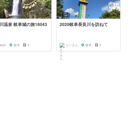
川温泉 岐阜城の旅18043
2020岐阜長良川を訪ねて
atan
岐阜
5
とーさん
岐阜
2