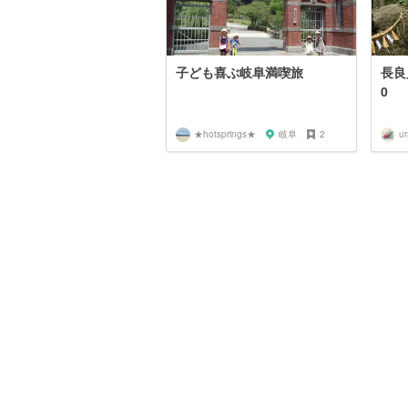
子ども喜ぶ岐阜満喫旅
長良
0
★hotsprings★
岐阜
2
ur