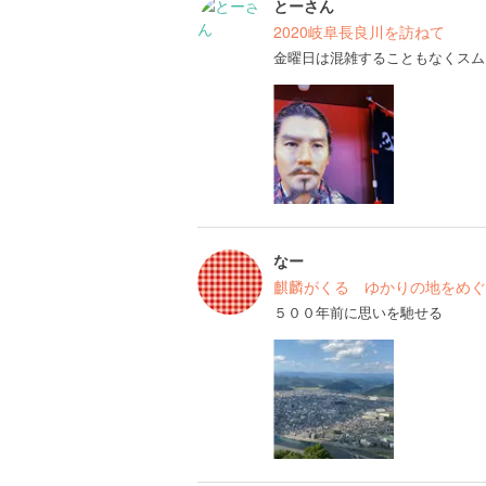
とーさん
2020岐阜長良川を訪ねて
金曜日は混雑することもなくスム
なー
麒麟がくる ゆかりの地をめぐ
５００年前に思いを馳せる